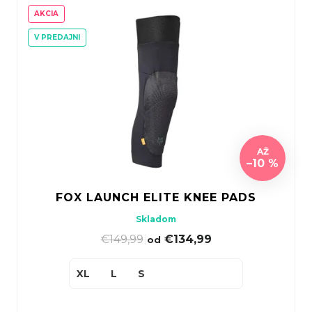
AKCIA
V PREDAJNI
AŽ
–10 %
FOX LAUNCH ELITE KNEE PADS
Skladom
€149,99
|
€134,99
od
XL
L
S