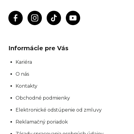
e
p
r
v
k
y
Informácie pre Vás
v
ý
Kariéra
p
O nás
i
s
Kontakty
u
Obchodné podmienky
Elektronické odstúpenie od zmluvy
Reklamačný poriadok
Zásady spracovania osobných údajov