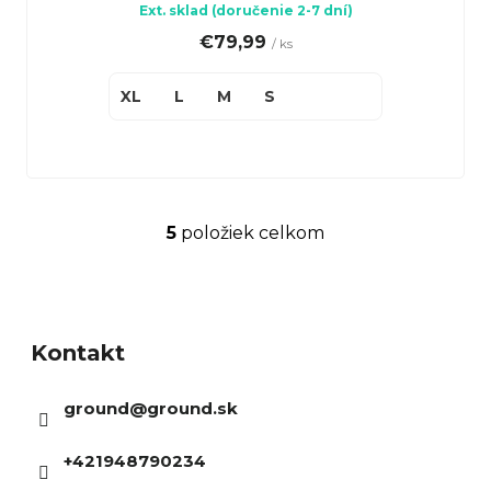
Ext. sklad (doručenie 2-7 dní)
€79,99
/ ks
XL
L
M
S
5
položiek celkom
O
v
Z
l
á
á
Kontakt
p
d
ä
a
ground
@
ground.sk
t
c
i
i
+421948790234
e