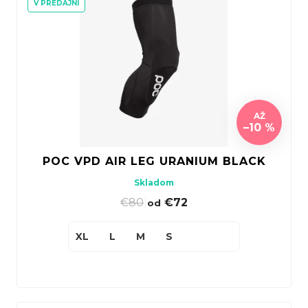
V PREDAJNI
AŽ
–10 %
POC VPD AIR LEG URANIUM BLACK
Skladom
€80
|
€72
od
XL
L
M
S