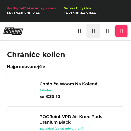
K
Prejsť
na
o
Späť
Späť
+421 948 790 234
+421 910 445 844
obsah
š
í
Prihlásenie
Č
k
Hľadať
Nákupn
Me
o
p
košík
Chrániče kolien
o
t
Najpredávanejšie
r
e
Chrániče Woom Na Kolená
b
Skladom
u
€35,10
od
j
e
POC Joint VPD Air Knee Pads
t
Uranium Black
e
Ext. sklad (doručenie 2-7 dní)