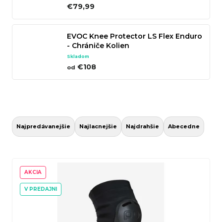
€79,99
n
á
EVOC Knee Protector LS Flex Enduro
j
- Chrániče Kolien
s
Skladom
ť
€108
od
?
R
a
Hľadať
Najpredávanejšie
Najlacnejšie
Najdrahšie
Abecedne
d
e
V
n
ý
AKCIA
O
i
p
V PREDAJNI
d
e
i
p
p
s
o