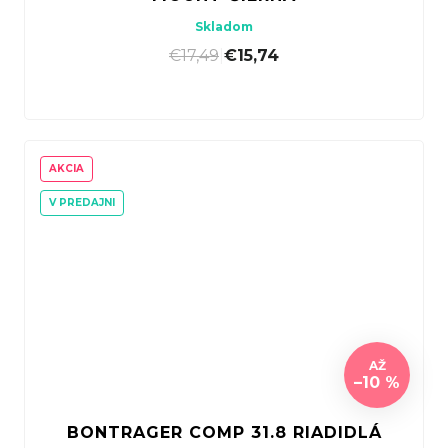
Skladom
€17,49
|
€15,74
AKCIA
V PREDAJNI
AŽ
–10 %
BONTRAGER COMP 31.8 RIADIDLÁ