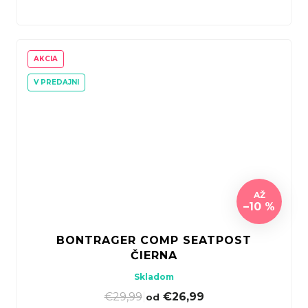
AKCIA
V PREDAJNI
AŽ
–10 %
BONTRAGER COMP SEATPOST
ČIERNA
Skladom
€29,99
|
€26,99
od