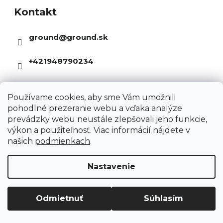
v
c
Kontakt
p
a
i
ä
n
ground
@
ground.sk
e
t
i
p
i
e
+421948790234
r
e
v
k
Používame cookies, aby sme Vám umožnili
y
pohodlné prezeranie webu a vďaka analýze
prevádzky webu neustále zlepšovali jeho funkcie,
v
výkon a použiteľnosť. Viac informácií nájdete v
ý
našich
podmienkach
.
p
Informácie pre Vás
i
Nastavenie
s
Kariéra
u
O nás
Odmietnuť
Súhlasím
Kontakty