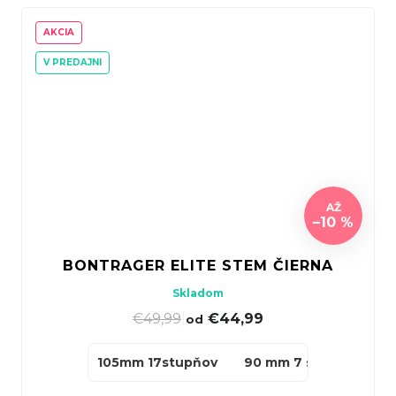
AKCIA
V PREDAJNI
AŽ
–10 %
BONTRAGER ELITE STEM ČIERNA
Skladom
€49,99
|
€44,99
od
105mm 17stupňov
90 mm 7 stupňov
1