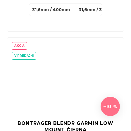
31,6mm / 400mm
31,6mm / 330mm
27
AKCIA
V PREDAJNI
–10 %
BONTRAGER BLENDR GARMIN LOW
MOUNT ČIERNA