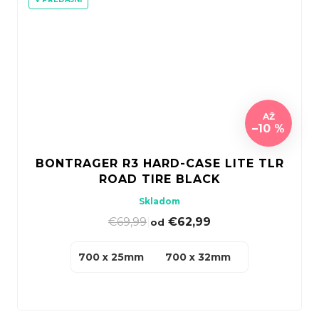
AŽ
–10 %
BONTRAGER R3 HARD-CASE LITE TLR
ROAD TIRE BLACK
Skladom
€69,99
|
€62,99
od
700 x 25mm
700 x 32mm