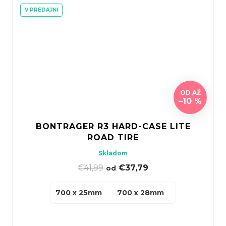
V PREDAJNI
OD
AŽ
–10 %
BONTRAGER R3 HARD-CASE LITE
ROAD TIRE
Skladom
€41,99
|
€37,79
od
700 x 25mm
700 x 28mm