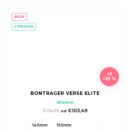
AKCIA
V PREDAJNI
AŽ
–10 %
BONTRAGER VERSE ELITE
Skladom
€114,99
|
€103,49
od
145mm
155mm