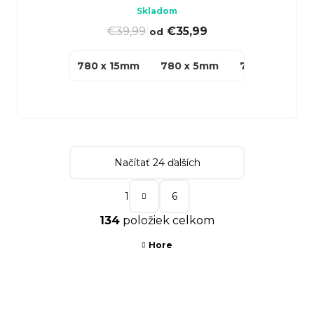
Skladom
€39,99
|
€35,99
od
780 x 15mm
780 x 5mm
780 x 40mm
Načítať 24 ďalších
S
1
6
t
O
134
položiek celkom
r
v
á
Hore
l
n
á
k
d
Z
o
a
á