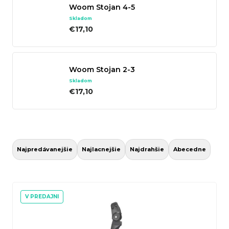
Woom Stojan 4-5
Skladom
€17,10
Woom Stojan 2-3
Skladom
€17,10
R
a
Najpredávanejšie
Najlacnejšie
Najdrahšie
Abecedne
d
e
V
n
ý
V PREDAJNI
i
p
e
i