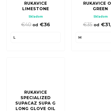
u
RUKAVICE
RUKAVICE 
o
LIMESTONE
GREEN
k
d
Skladom
Skladom
t
u
€40
€36
€35
€31
|
|
od
od
o
k
v
t
L
M
o
v
RUKAVICE
SPECIALIZED
SUPACAZ SUPA G
LONG GLOVE OIL