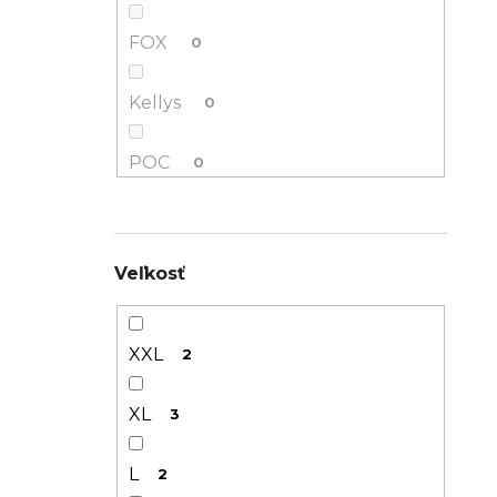
FOX
0
Kellys
0
POC
0
SPECIALIZED
3
Veľkosť
Woom
1
XXL
2
XL
3
L
2