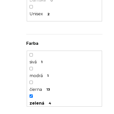
Dámske
0
Unisex
2
Farba
sivá
1
modrá
1
čierna
13
zelená
4