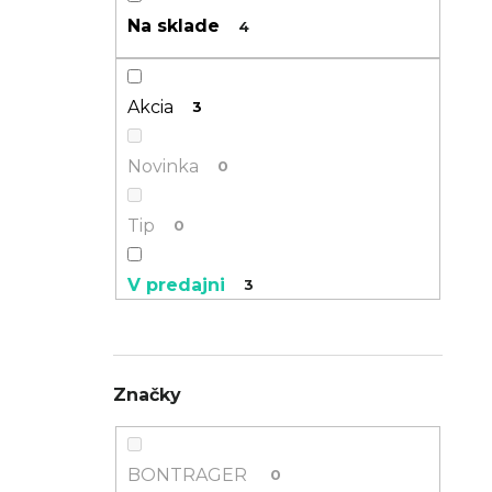
n
Na sklade
4
TREK PROCALIBER 8 FURY RED
e
€1 449
l
Akcia
3
Novinka
0
Tip
0
V predajni
3
Eshop zľava
3
Značky
BONTRAGER
0