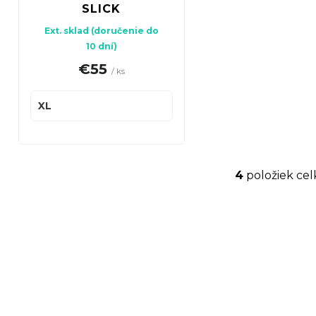
SLICK
Ext. sklad (doručenie do
10 dní)
€55
/ ks
XL
4
položiek ce
O
v
l
á
d
a
c
i