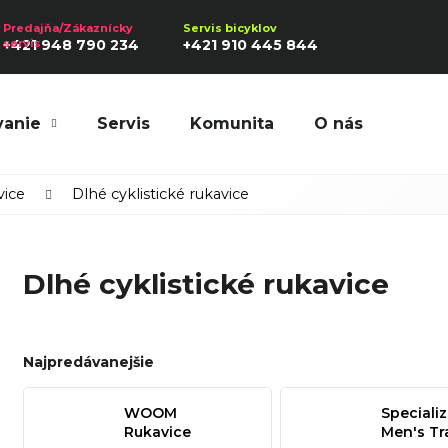
+421 948 790 234
+421 910 445 844
vanie
Servis
Komunita
O nás
Hľadať
vice
Dlhé cyklistické rukavice
Dlhé cyklistické rukavice
Odporúčame
Najpredávanejšie
WOOM
Speciali
Rukavice
Men's Tra