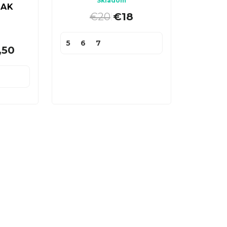
Skladom
OAK
€20
€18
|
5
6
7
,50