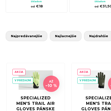
Čierne
Gloves 
Skladom
Skladom
SPECI
Rukavic
€18
€31,5
od
od
TREK MARLIN 6 GEN 3 LAVA
CYPRES
Green
2026
€979
R
Najpredávanejšie
Najlacnejšie
Najdrahšie
a
d
e
n
V
i
ý
AKCIA
AKCIA
e
p
V PREDAJNI
V PREDAJNI
AŽ
p
i
–10 %
r
s
SPECIALIZED
SPECIALIZ
o
p
MEN'S TRAIL AIR
MEN'S TRA
d
r
GLOVES PÁNSKE
GLOVES PÁN