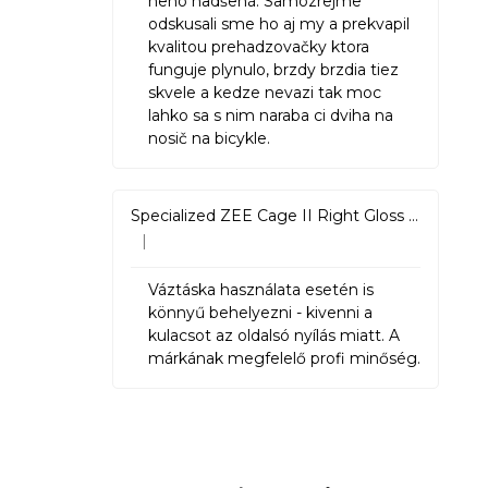
neho nadšená. Samozrejme
odskusali sme ho aj my a prekvapil
kvalitou prehadzovačky ktora
funguje plynulo, brzdy brzdia tiez
skvele a kedze nevazi tak moc
lahko sa s nim naraba ci dviha na
nosič na bicykle.
Specialized ZEE Cage II Right Gloss Black
|
Hodnotenie produktu je 5 z 5 hviezdičiek.
Váztáska használata esetén is
könnyű behelyezni - kivenni a
kulacsot az oldalsó nyílás miatt. A
márkának megfelelő profi minőség.