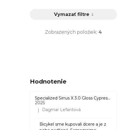
oranžová
1
Vymazať filtre
červená
3
Zobrazených položiek:
4
biela
1
ružová
1
fialová
2
Hodnotenie
žltá
2
hnedá
2
Specialized Sirrus X 3.0 Gloss Cypress / Cool Grey Reflective
2025
Dagmar Lefantová
|
Hodnotenie produktu je 5 z 5 hviezdičiek.
bordová
1
Bicykel sme kupovali dcere a je z
šedá
1