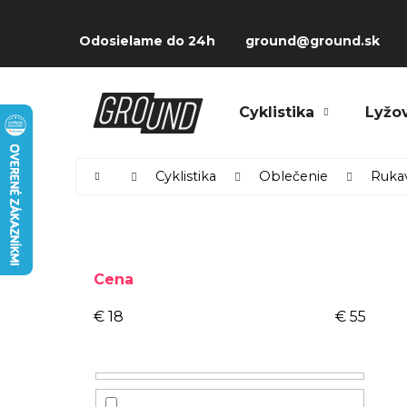
Prejsť
K
na
Späť
Späť
o
Odosielame do 24h
ground@ground.sk
obsah
do
do
š
obchodu
obchodu
í
Čo potrebujete nájsť?
Cyklistika
Lyžo
k
Domov
Cyklistika
Oblečenie
Ruka
B
o
Cena
č
n
€
18
€
55
ý
p
a