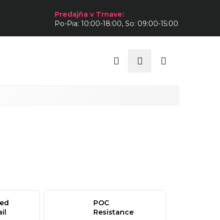
Predajňa v Trnave:
Po-Pia: 10:00-18:00, So: 09:00-15:00
Hľadať
Prihlásenie
Nákupný
košík
zed
POC
il
Resistance