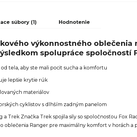
iace súbory (1)
Hodnotenie
čkového výkonnostného oblečenia 
e výsledkom spolupráce spoločností 
od tela, aby ste mali pocit sucha a komfortu
je lepšie krytie rúk
klovaných materiálov
orských cyklistov s dlhším zadným panelom
 a Trek Značka Trek spojila sily so spoločnosťou Fox Ra
ho oblečenia Ranger pre maximálny komfort v horách a 