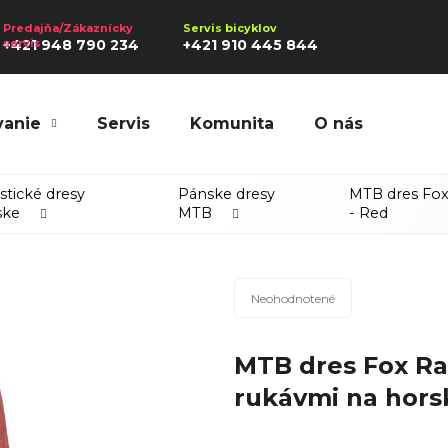
+421 948 790 234
+421 910 445 844
vanie
Servis
Komunita
O nás
Hľadať
istické dresy
Pánske dresy
MTB dres Fox 
ske
MTB
- Red
Odporúčame
Priemerné
Neohodnotené
hodnotenie
produktu
MTB dres Fox Ra
je
0,0
rukávmi na horsk
z
5