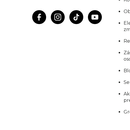
e
Ob
El
zm
Re
Zá
os
Bl
Se
Ak
pr
Gr