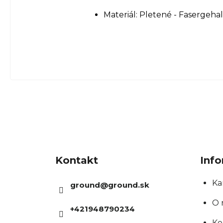
Materiál: Pletené - Fasergehal
Z
á
Kontakt
Info
p
ä
Ka
ground
@
ground.sk
t
O 
+421948790234
i
Ko