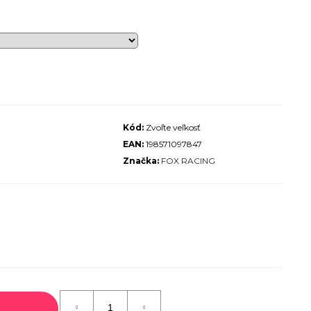
ALIZED SIRRUS X 3.0 GLOSS
S / COOL GREY REFLECTIVE
2025
€600
€899
Pôvodne:
Kód:
Zvoľte veľkosť
EAN:
198571097847
Značka:
FOX RACING