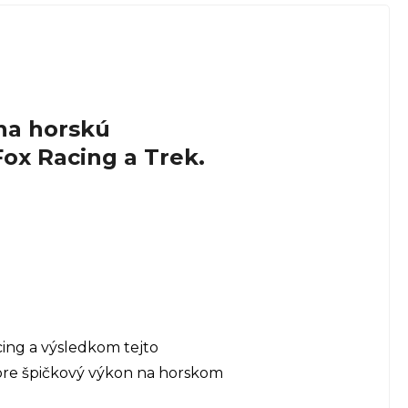
na horskú
Fox Racing a Trek.
cing a výsledkom tejto
pre špičkový výkon na horskom