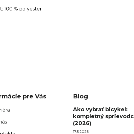
t: 100 % polyester
rmácie pre Vás
Blog
Ako vybrať bicykel:
riéra
kompletný sprievodc
nás
(2026)
17.5.2026
ntakty