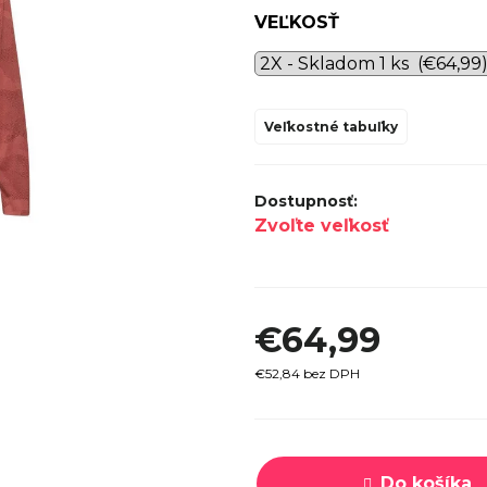
hviezdičiek.
VEĽKOSŤ
SPECI
TREK MARLIN 6 GEN 3 LAVA
CYPRES
2026
€979
Veľkostné tabuľky
Zvoľte veľkosť
€64,99
€52,84 bez DPH
Jednotková
cena:
Do košíka