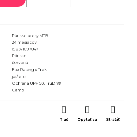
Pánske dresy MTB
24 mesiacov
198571097847
Pánske
červená
Fox Racing x Trek
jar/leto
Ochrana UPF 50, TruDri®
Camo
Tlač
Opýtať sa
Strážiť