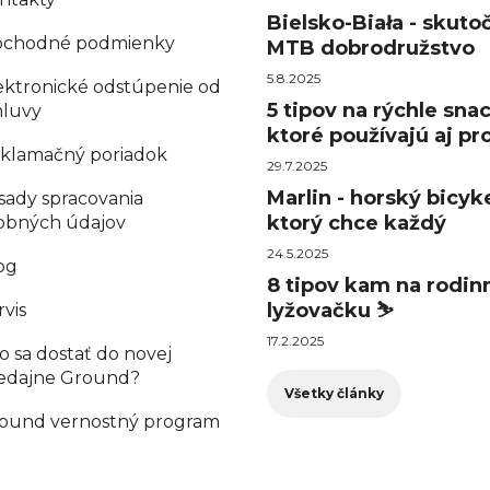
Bielsko-Biała - skuto
chodné podmienky
MTB dobrodružstvo
5.8.2025
ektronické odstúpenie od
5 tipov na rýchle sna
luvy
ktoré používajú aj pro
klamačný poriadok
29.7.2025
Marlin - horský bicyke
sady spracovania
ktorý chce každý
obných údajov
24.5.2025
og
8 tipov kam na rodin
lyžovačku ⛷️
rvis
17.2.2025
o sa dostať do novej
edajne Ground?
Všetky články
ound vernostný program