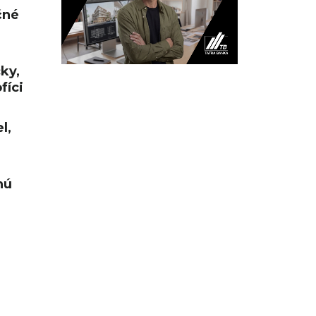
čné
cky,
fíci
l,
nú