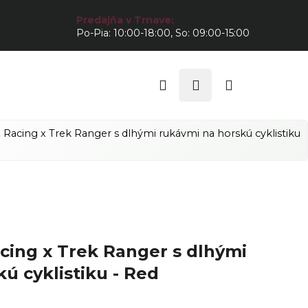
Predajňa v Trnave:
Po-Pia: 10:00-18:00, So: 09:00-15:00
Hľadať
Prihlásenie
Nákupný
košík
Racing x Trek Ranger s dlhými rukávmi na horskú cyklistiku
cing x Trek Ranger s dlhými
ú cyklistiku - Red