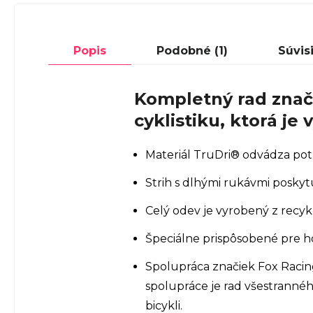
Popis
Podobné (1)
Súvis
Kompletný rad zna
cyklistiku, ktorá j
Materiál TruDri® odvádza pot 
Strih s dlhými rukávmi poskytu
Celý odev je vyrobený z recy
Špeciálne prispôsobené pre h
Spolupráca značiek Fox Racing
spolupráce je rad všestranné
bicykli.