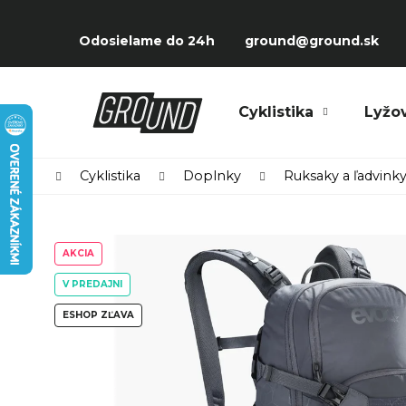
Prejsť
K
na
Späť
Späť
o
Odosielame do 24h
ground@ground.sk
obsah
do
do
š
obchodu
obchodu
í
Čo potrebujete nájsť?
Cyklistika
Lyžo
k
Domov
Cyklistika
Doplnky
Ruksaky a ľadvink
AKCIA
V PREDAJNI
ESHOP ZĽAVA