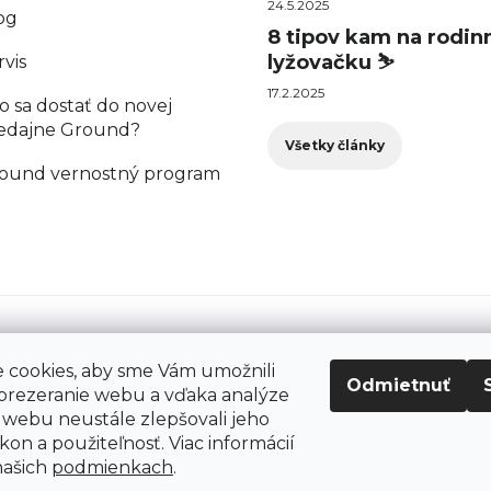
24.5.2025
og
8 tipov kam na rodin
lyžovačku ⛷️
rvis
17.2.2025
o sa dostať do novej
edajne Ground?
Všetky články
ound vernostný program
cookies, aby sme Vám umožnili
Odmietnuť
prezeranie webu a vďaka analýze
webu neustále zlepšovali jeho
kon a použiteľnosť. Viac informácií
šetky práva vyhradené.
našich
podmienkach
.