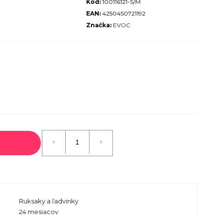
Kód:
100116121-S/M
ALIZED SIRRUS X 3.0 GLOSS
EAN:
4250450721192
S / COOL GREY REFLECTIVE
Značka:
EVOC
2025
€600
€899
Pôvodne:
Ruksaky a ľadvinky
24 mesiacov