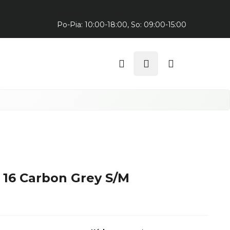
Predajňa v Trnave:
Po-Pia: 10:00-18:00, So: 09:00-15:00
Hľadať
Prihlásenie
Nákupný
košík
16 Carbon Grey S/M