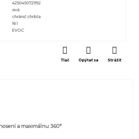
4250450721192
sivá
chránič chrbta
16 l
EVOC
Tlač
Opýtať sa
Strážiť
 nosení a maximálnu 360°