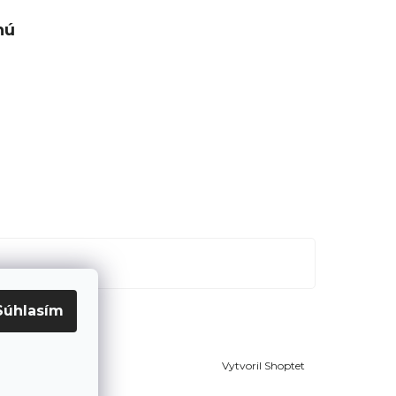
nú
Súhlasím
Vytvoril Shoptet