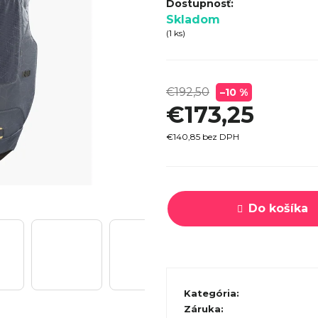
SPECI
Skladom
TREK MARLIN 6 GEN 3 LAVA
CYPRES
(1 ks)
2026
€979
€192,50
–10 %
€173,25
€140,85 bez DPH
Jednotková
cena:
Do košíka
Kategória
:
Záruka
: