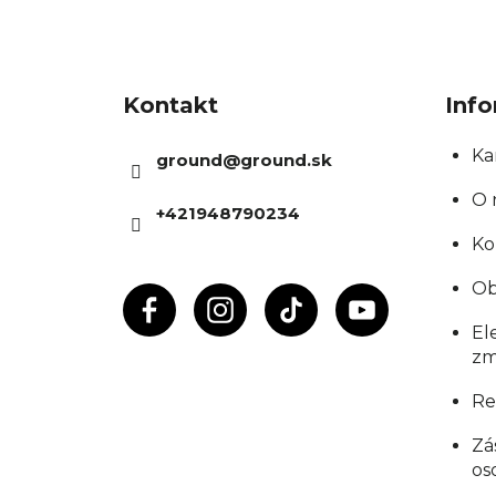
Z
á
Kontakt
Info
p
ä
Ka
ground
@
ground.sk
t
O 
+421948790234
i
Ko
e
Ob
El
zm
Re
Zá
os