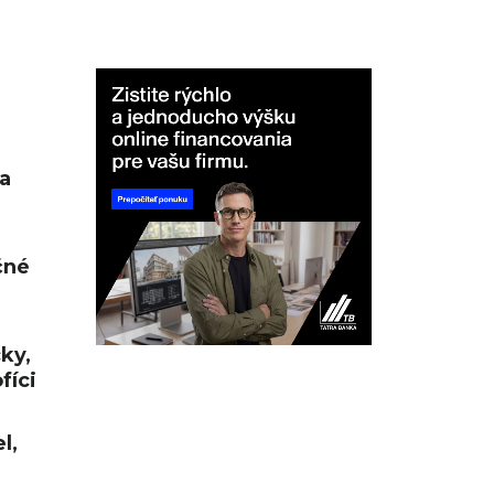
a
čné
cky,
fíci
l,