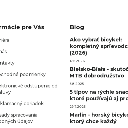
rmácie pre Vás
Blog
Ako vybrať bicykel:
riéra
kompletný sprievodc
nás
(2026)
17.5.2026
ntakty
Bielsko-Biała - skuto
chodné podmienky
MTB dobrodružstvo
5.8.2025
ektronické odstúpenie od
5 tipov na rýchle sna
luvy
ktoré používajú aj pro
klamačný poriadok
29.7.2025
Marlin - horský bicyke
sady spracovania
ktorý chce každý
obných údajov