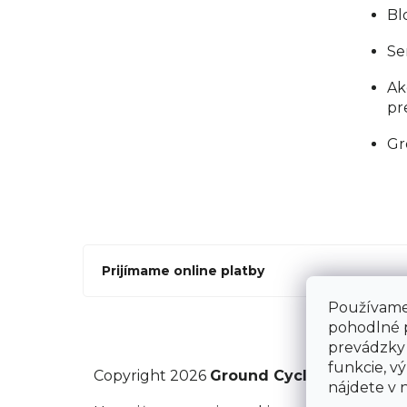
Bl
Se
Ak
pr
Gr
Prijímame online platby
Používame 
pohodlné 
prevádzky 
funkcie, vý
Copyright 2026
Ground Cycling Store
. V
nájdete v 