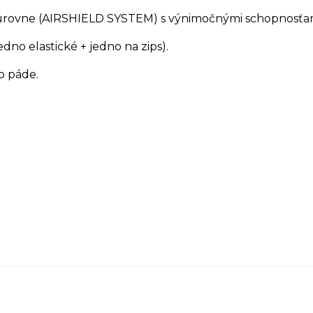
úrovne (AIRSHIELD SYSTEM) s výnimočnými schopnosťami
dno elastické + jedno na zips).
o páde.