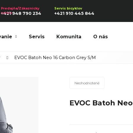
+421 948 790 234
+421 910 445 844
vanie
Servis
Komunita
O nás
Hľadať
y
EVOC Batoh Neo 16 Carbon Grey S/M
Priemerné
Odporúčame
Neohodnotené
hodnotenie
produktu
EVOC Batoh Neo 
je
0,0
z
5
hviezdičiek.