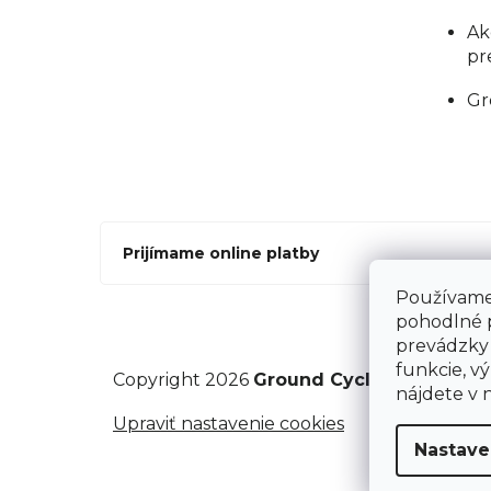
Ak
pr
Gr
Prijímame online platby
Používame 
pohodlné 
prevádzky 
funkcie, vý
Copyright 2026
Ground Cycling Store
. V
nájdete v 
Upraviť nastavenie cookies
Nastave