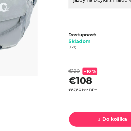
jazdy na bicykli s malou
SPECI
TREK MARLIN 6 GEN 3 LAVA
CYPRES
2026
€979
Skladom
(1 ks)
€120
–10 %
€108
€87,80 bez DPH
Jednotková
cena:
Do košíka