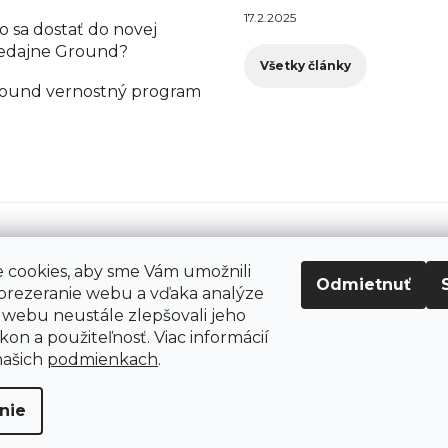
17.2.2025
o sa dostať do novej
edajne Ground?
Všetky články
ound vernostný program
cookies, aby sme Vám umožnili
Odmietnuť
prezeranie webu a vďaka analýze
webu neustále zlepšovali jeho
kon a použiteľnosť. Viac informácií
šetky práva vyhradené.
našich
podmienkach
.
nie