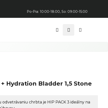
Predajňa v Trnave:
Po-Pia: 10:00-18:00, So: 09:00-15:00
Hľadať
Prihlásenie
Nákupný
košík
+ Hydration Bladder 1,5 Stone
odvetrávaniu chrbta je HIP PACK 3 ideálny na