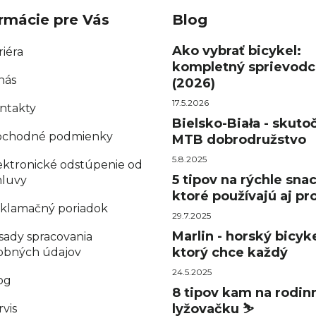
rmácie pre Vás
Blog
Ako vybrať bicykel:
riéra
kompletný sprievodc
nás
(2026)
17.5.2026
ntakty
Bielsko-Biała - skuto
chodné podmienky
MTB dobrodružstvo
5.8.2025
ektronické odstúpenie od
5 tipov na rýchle sna
luvy
ktoré používajú aj pro
klamačný poriadok
29.7.2025
Marlin - horský bicyke
sady spracovania
ktorý chce každý
obných údajov
24.5.2025
og
8 tipov kam na rodin
lyžovačku ⛷️
rvis