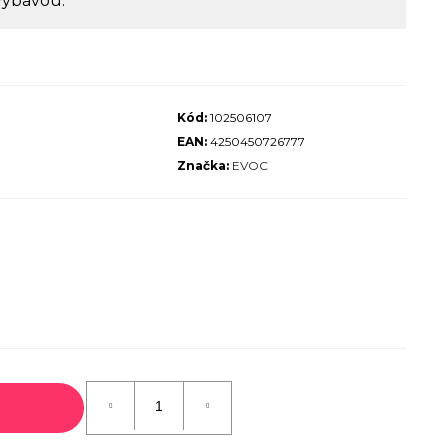
 výbavou.
ALIZED SIRRUS X 3.0 GLOSS
S / COOL GREY REFLECTIVE
2025
€600
€899
Pôvodne:
Kód:
102506107
EAN:
4250450726777
Značka:
EVOC