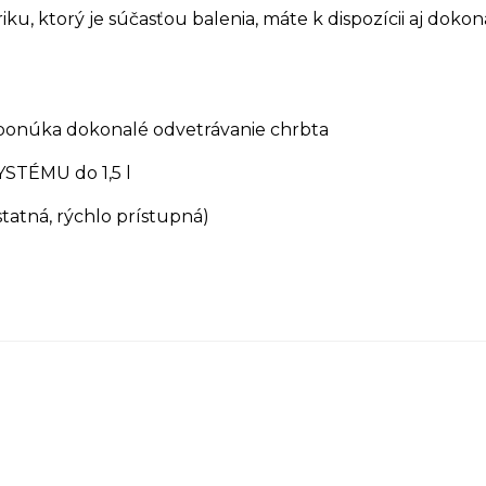
, ktorý je súčasťou balenia, máte k dispozícii aj dokon
núka dokonalé odvetrávanie chrbta
TÉMU do 1,5 l
tná, rýchlo prístupná)