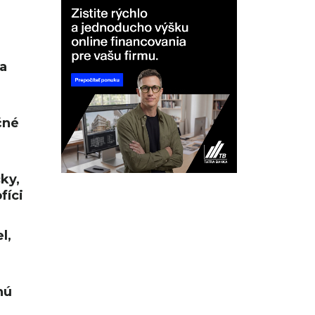
a
čné
cky,
fíci
l,
nú