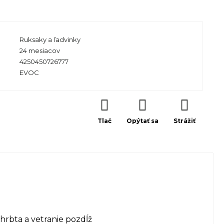
Ruksaky a ľadvinky
24 mesiacov
4250450726777
EVOC
Tlač
Opýtať sa
Strážiť
hrbta a vetranie pozdĺž