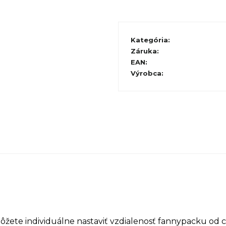
Kategória
:
Záruka
:
EAN
:
Výrobca
:
žete individuálne nastaviť vzdialenosť fannypacku od c