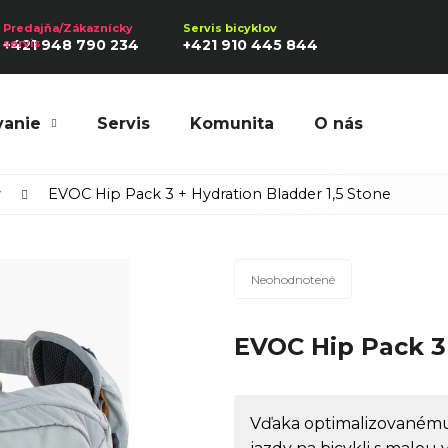
+421 948 790 234
+421 910 445 844
vanie
Servis
Komunita
O nás
Hľadať
y
EVOC Hip Pack 3 + Hydration Bladder 1,5 Stone
Priemerné
Odporúčame
Neohodnotené
hodnotenie
produktu
EVOC Hip Pack 3 
je
0,0
z
5
Vďaka optimalizovanému 
hviezdičiek.