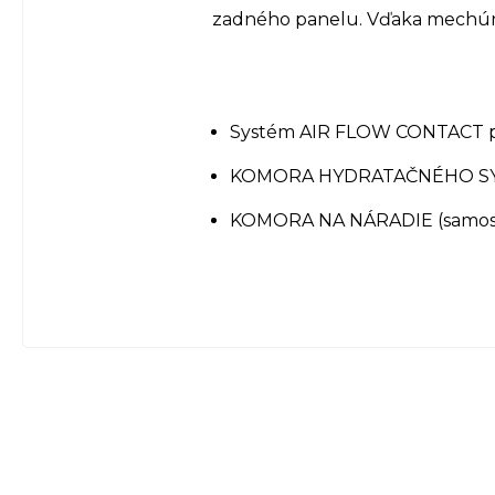
zadného panelu. Vďaka mechúriku
Systém AIR FLOW CONTACT po
KOMORA HYDRATAČNÉHO SYS
KOMORA NA NÁRADIE (samosta
Z