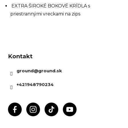
EXTRA ŠIROKÉ BOKOVÉ KRÍDLA s
priestrannými vreckami na zips
Z
á
Kontakt
p
ä
ground
@
ground.sk
t
i
+421948790234
e