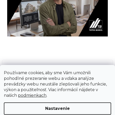
Prijímame online platby
Používame cookies, aby sme Vám umožnili
pohodlné prezeranie webu a vďaka analýze
prevádzky webu neustále zlepšovali jeho funkcie,
výkon a použiteľnosť. Viac informácií nájdete v
našich
podmienkach
.
Vytvoril Shoptet
Copyright 2026
Ground Cycling Store
. Všetky
Nastavenie
práva vyhradené.