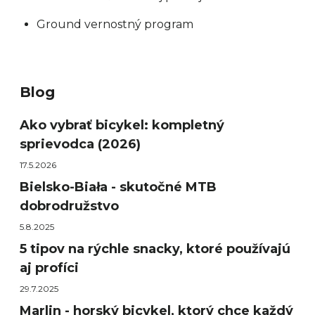
Ground vernostný program
Blog
Ako vybrať bicykel: kompletný
sprievodca (2026)
17.5.2026
Bielsko-Biała - skutočné MTB
dobrodružstvo
5.8.2025
5 tipov na rýchle snacky, ktoré používajú
aj profíci
29.7.2025
Marlin - horský bicykel, ktorý chce každý