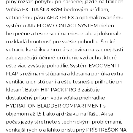
plný rozsah pohybu pri náročnej jazde na trailoch.
Vďaka EXTRA ŠIROKÝM bedrovým krídlam,
vetranému pásu AERO FLEX a optimalizovanému
systému AIR FLOW CONTACT SYSTEM nielen
bezpečne a tesne sedí na mieste, ale aj dokonale
rozkladá hmotnosť pre väčšie pohodlie. Široké
vetracie kanáliky a hrubá sieťovina na zadnej časti
zabezpečujú účinné prúdenie vzduchu, ktoré
ešte viac zvyšuje pohodlie. Systém EVOC VENTI
FLAP s režimami stúpania a klesania ponúka extra
ventiláciu pri stúpaní a ešte tesnejšie priľnutie pri
klesaní. Batoh HIP PACK PRO 3 zaisťuje
dostatočný prísun vody vďaka priehradke
HYDRATION BLADDER COMPARTMENT s
objemom až 1,5 l, ako aj držiaku na fľašu. Ak sa
počas jazdy stretnete s technickými problémami,
vonkajší rýchlo a ľahko prístupný PRÍSTREŠOK NA