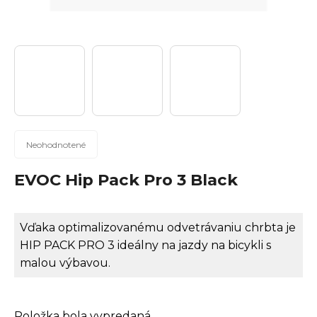
n
á
j
s
ť
?
Priemerné
Neohodnotené
hodnotenie
produktu
EVOC Hip Pack Pro 3 Black
Hľadať
je
0,0
z
Vďaka optimalizovanému odvetrávaniu chrbta je
5
HIP PACK PRO 3 ideálny na jazdy na bicykli s
hviezdičiek.
O
malou výbavou.
d
p
o
Položka bola vypredaná…