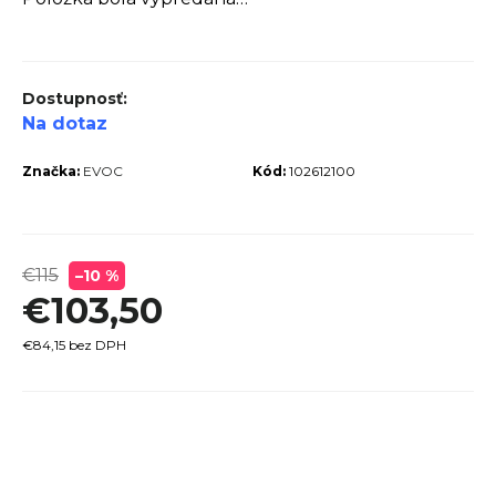
r
ú
č
a
Na dotaz
m
Značka:
EVOC
Kód:
102612100
e
€115
–10 %
€103,50
PECIALIZED
IRRUS X 3.0
€84,15 bez DPH
GLOSS
CYPRESS /
OOL GREY
EFLECTIVE
Jednotková
2025
cena:
€600
€899
vodne: