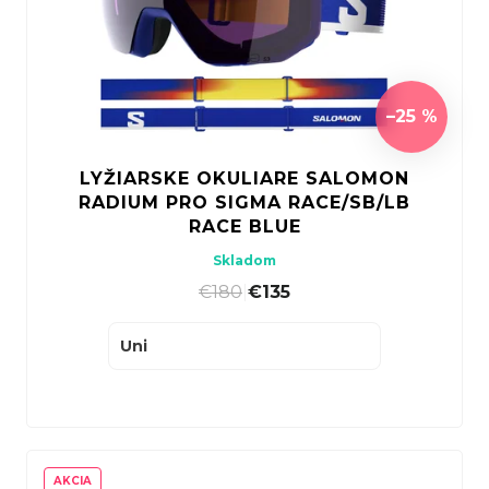
r
p
r
o
r
ú
d
o
č
u
d
a
–25 %
k
u
m
t
k
e
LYŽIARSKE OKULIARE SALOMON
o
t
RADIUM PRO SIGMA RACE/SB/LB
v
o
RACE BLUE
v
Skladom
€180
|
€135
Uni
TREK
ROCALIBER
 FURY RED
€1 449
AKCIA