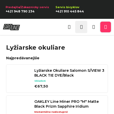
K
Prejsť
na
o
Späť
Späť
+421 948 790 234
+421 910 445 844
obsah
š
í
Prihlásenie
Č
k
Hľadať
Nákupn
Me
o
p
košík
Lyžiarske okuliare
o
t
Najpredávanejšie
r
e
Lyžiarske Okuliare Salomon S/VIEW 3
BLACK TIE DYE/Black
b
Skladom
u
€67,50
j
e
OAKLEY Line Miner PRO "M" Matte
t
Black Prizm Sapphire Iridium
Lyžiarske Okuliare
e
Momentálne nedostupné