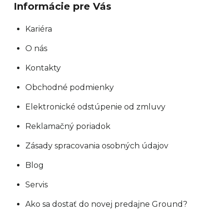
Informácie pre Vás
v
ý
Kariéra
p
O nás
i
s
Kontakty
u
Obchodné podmienky
Elektronické odstúpenie od zmluvy
Reklamačný poriadok
Zásady spracovania osobných údajov
Blog
Servis
Ako sa dostať do novej predajne Ground?