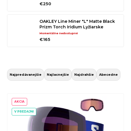
€250
n
á
OAKLEY Line Miner "L" Matte Black
j
Prizm Torch Iridium Lyžiarske
s
Okuliare
Momentálne nedostupné
ť
€165
?
R
a
Hľadať
Najpredávanejšie
Najlacnejšie
Najdrahšie
Abecedne
d
e
V
n
ý
AKCIA
O
i
p
V PREDAJNI
d
e
i
p
p
s
o