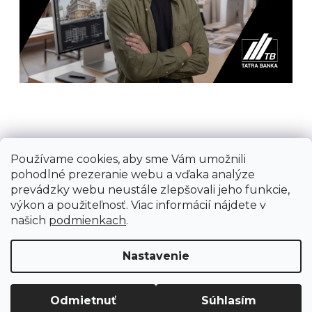
Používame cookies, aby sme Vám umožnili
Prijímame online platby
pohodlné prezeranie webu a vďaka analýze
prevádzky webu neustále zlepšovali jeho funkcie,
výkon a použiteľnosť. Viac informácií nájdete v
našich
podmienkach
.
Vytvoril Shoptet
Nastavenie
Copyright 2026
Ground Cycling Store
. Všetky
práva vyhradené.
Odmietnuť
Súhlasím