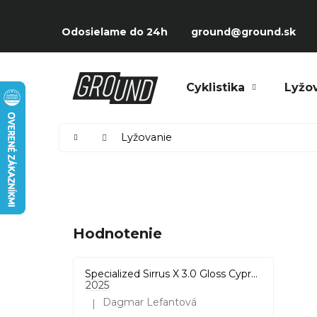
Prejsť
K
na
Späť
Späť
o
Odosielame do 24h
ground@ground.sk
obsah
do
do
š
obchodu
obchodu
í
Čo potrebujete nájsť?
Cyklistika
Lyžo
k
Domov
Lyžovanie
B
o
č
Hodnotenie
n
ý
Specialized Sirrus X 3.0 Gloss Cypress / Cool Grey Reflective
p
2025
Dagmar Lefantová
|
a
Hodnotenie produktu je 5 z 5 hviezdičiek.