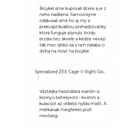
n
Bicykel sme kupovali dcere a je z
TREK PROCALIBER 8 FURY RED
e
neho nadšená. Samozrejme
€1 449
odskusali sme ho aj my a
l
prekvapil kvalitou prehadzovačky
ktora funguje plynulo, brzdy
brzdia tiez skvele a kedze nevazi
tak moc lahko sa s nim naraba ci
dviha na nosič na bicykle.
Specialized ZEE Cage II Right Gloss Black
|
Hodnotenie produktu je 5 z 5 hviezdičiek.
Váztáska használata esetén is
könnyű behelyezni - kivenni a
kulacsot az oldalsó nyílás miatt. A
márkának megfelelő profi
minőség.