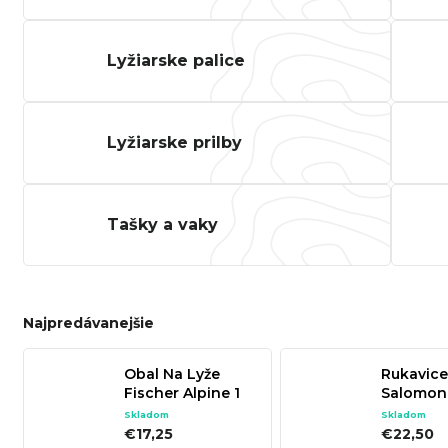
SPECI
TREK MARLIN 6 GEN 3 LAVA
CYPRES
2026
Lyžiarske palice
€979
Lyžiarske prilby
Tašky a vaky
Najpredávanejšie
Obal Na Lyže
Rukavice
Fischer Alpine 1
Salomon
Pair Eco
CROSS 
Skladom
Skladom
GLOVE U
€17,25
€22,50