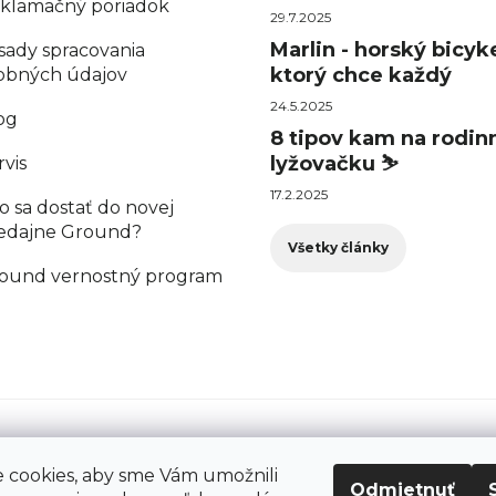
klamačný poriadok
29.7.2025
Marlin - horský bicyke
sady spracovania
ktorý chce každý
obných údajov
24.5.2025
og
8 tipov kam na rodin
lyžovačku ⛷️
rvis
17.2.2025
o sa dostať do novej
edajne Ground?
Všetky články
ound vernostný program
cookies, aby sme Vám umožnili
Odmietnuť