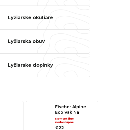
ALIZED SIRRUS X 3.0 GLOSS
S / COOL GREY REFLECTIVE
Lyžiarske okuliare
2025
€600
€899
Pôvodne:
Lyžiarska obuv
Lyžiarske doplnky
Fischer Alpine
Eco Vak Na
Lyžiarky - 1 Pár
WARM
Momentálne
nedostupné
-DEEP
€22