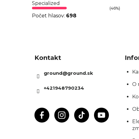
Specialized
(46%)
Počet hlasov:
698
Z
á
Kontakt
Info
p
ä
Ka
ground
@
ground.sk
t
O 
+421948790234
i
Ko
e
Ob
El
zm