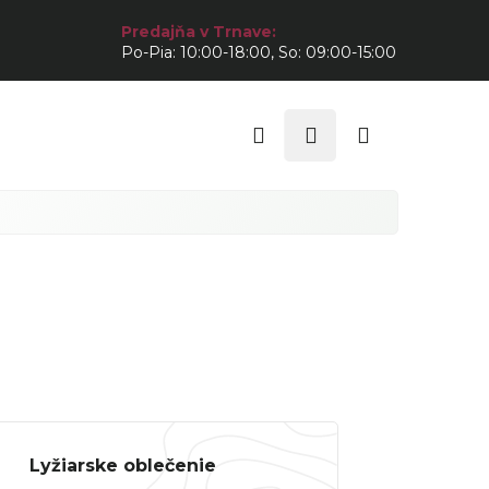
Predajňa v Trnave:
Po-Pia: 10:00-18:00, So: 09:00-15:00
Hľadať
Prihlásenie
Nákupný
košík
Lyžiarske oblečenie