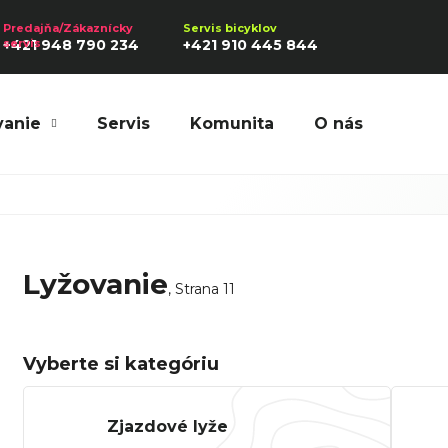
+421 948 790 234
+421 910 445 844
vanie
Servis
Komunita
O nás
Hľadať
Lyžovanie
Odporúčame
, Strana 11
Vyberte si kategóriu
Zjazdové lyže