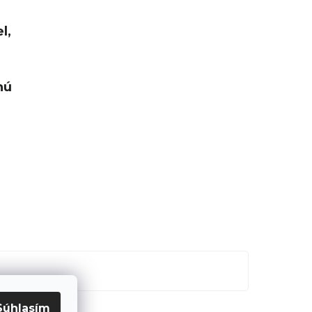
l,
nú
Súhlasím