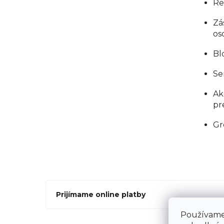
Re
Zá
os
Bl
Se
Ak
pr
Gr
Prijímame online platby
Používame 