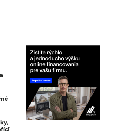
a
čné
cky,
fíci