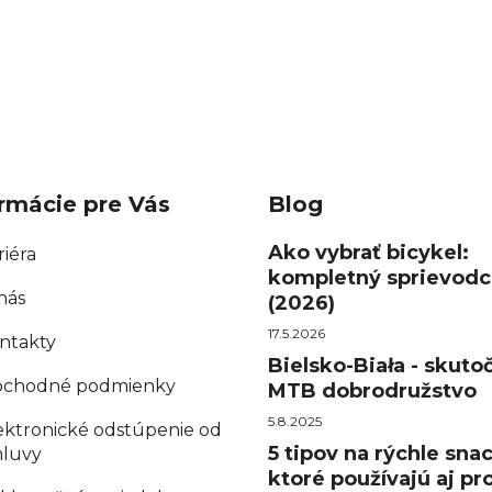
rmácie pre Vás
Blog
Ako vybrať bicykel:
riéra
kompletný sprievodc
nás
(2026)
17.5.2026
ntakty
Bielsko-Biała - skuto
chodné podmienky
MTB dobrodružstvo
5.8.2025
ektronické odstúpenie od
5 tipov na rýchle sna
luvy
ktoré používajú aj pro