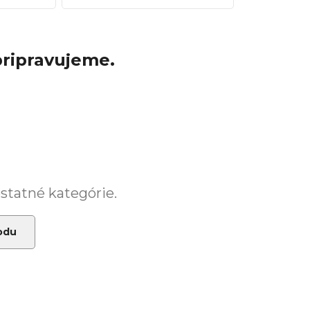
pripravujeme.
ostatné kategórie.
odu