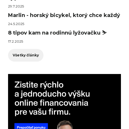
29.7.2025
Marlin - horský bicykel, ktorý chce každý
24.5.2025
8 tipov kam na rodinnú lyžovačku ⛷️
17.2.2025
Všetky články