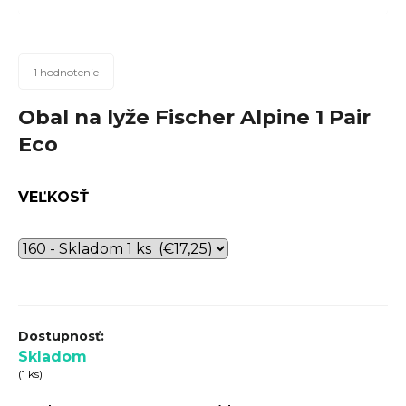
n
á
j
Priemerné
1 hodnotenie
hodnotenie
s
produktu
Obal na lyže Fischer Alpine 1 Pair
ť
je
Eco
?
2,0
z
5
VEĽKOSŤ
hviezdičiek.
Hľadať
O
d
Skladom
p
(1 ks)
o