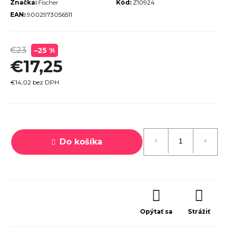
Značka:
Fischer
Kód:
Z10924
r
EAN:
9002973056511
ú
č
€23
–25 %
a
€17,25
m
e
€14,02 bez DPH
Jednotková
cena:
Do košíka
TREK
ROCALIBER
 FURY RED
€1 449
Opýtať sa
Strážiť