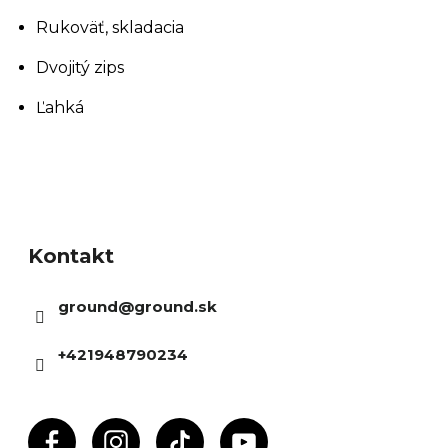
Rukoväť, skladacia
Dvojitý zips
Ľahká
Z
á
Kontakt
p
ä
ground
@
ground.sk
t
i
+421948790234
e