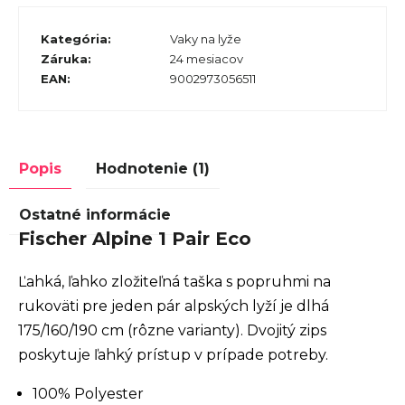
Kategória
:
Vaky na lyže
Záruka
:
24 mesiacov
EAN
:
9002973056511
Popis
Hodnotenie (1)
Ostatné informácie
Fischer Alpine 1 Pair Eco
Ľahká, ľahko zložiteľná taška s popruhmi na
rukoväti pre jeden pár alpských lyží je dlhá
175/160/190 cm (rôzne varianty). Dvojitý zips
poskytuje ľahký prístup v prípade potreby.
100% Polyester