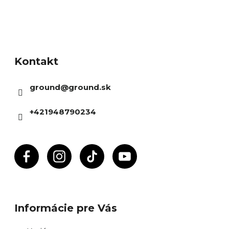
Z
á
Kontakt
p
ä
ground
@
ground.sk
t
i
+421948790234
e
Informácie pre Vás