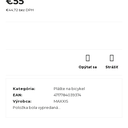
€55
r
€44,72 bez DPH
ú
č
Jednotková
a
cena:
m
e
Opýtať sa
Strážiť
TREK
Kategória
:
Plášte na bicykel
MARLIN
EAN
:
4717784039374
6 GEN 3
LAVA
Výrobca
:
MAXXIS
2026
Položka bola vypredaná…
€979