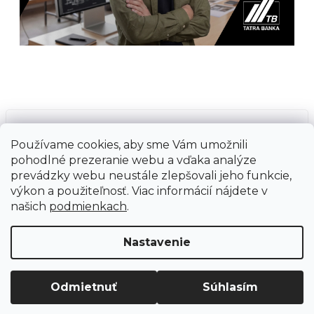
Prijímame online platby
Používame cookies, aby sme Vám umožnili
pohodlné prezeranie webu a vďaka analýze
prevádzky webu neustále zlepšovali jeho funkcie,
výkon a použiteľnosť. Viac informácií nájdete v
našich
podmienkach
.
Vytvoril Shoptet
Copyright 2026
Ground Cycling Store
. Všetky
Nastavenie
práva vyhradené.
Upraviť nastavenie cookies
Odmietnuť
Súhlasím