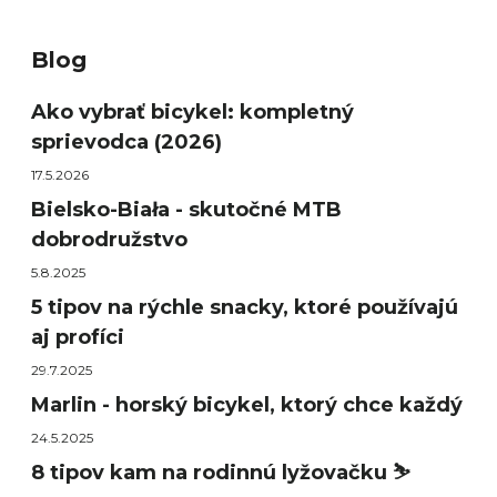
Blog
Ako vybrať bicykel: kompletný
sprievodca (2026)
17.5.2026
Bielsko-Biała - skutočné MTB
dobrodružstvo
5.8.2025
5 tipov na rýchle snacky, ktoré používajú
aj profíci
29.7.2025
Marlin - horský bicykel, ktorý chce každý
24.5.2025
8 tipov kam na rodinnú lyžovačku ⛷️