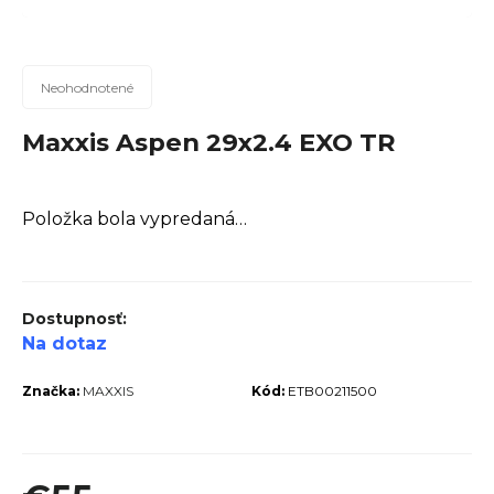
n
á
j
Priemerné
Neohodnotené
hodnotenie
s
produktu
Maxxis Aspen 29x2.4 EXO TR
ť
je
?
0,0
z
Položka bola vypredaná…
5
hviezdičiek.
Hľadať
Na dotaz
Značka:
MAXXIS
Kód:
ETB00211500
O
d
p
o