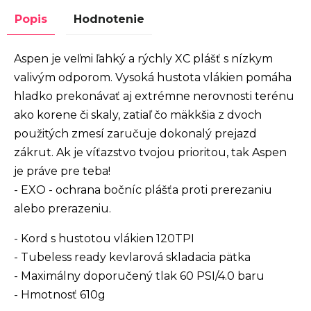
Popis
Hodnotenie
Aspen je veľmi ľahký a rýchly XC plášť s nízkym
valivým odporom. Vysoká hustota vlákien pomáha
hladko prekonávať aj extrémne nerovnosti terénu
ako korene či skaly, zatiaľ čo mäkkšia z dvoch
použitých zmesí zaručuje dokonalý prejazd
zákrut. Ak je víťazstvo tvojou prioritou, tak Aspen
je práve pre teba!
- EXO - ochrana bočníc plášťa proti prerezaniu
alebo prerazeniu.
- Kord s hustotou vlákien 120TPI
- Tubeless ready kevlarová skladacia pätka
- Maximálny doporučený tlak 60 PSI/4.0 baru
- Hmotnosť 610g