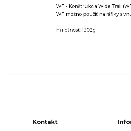
WT - Konštrukcia Wide Trail (WT
WT možno použiť na ráfiky s v
Hmotnosť: 1302g
Z
á
Kontakt
Info
p