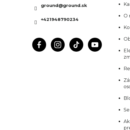
ä
Ka
ground
@
ground.sk
t
O 
+421948790234
i
Ko
e
Ob
El
zm
Re
Zá
os
Bl
Se
Ak
pr