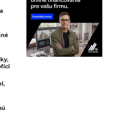
a
čné
cky,
fíci
l,
nú