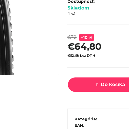
SPECI
Skladom
TREK MARLIN 6 GEN 3 LAVA
CYPRES
(1 ks)
2026
€979
€72
–10 %
€64,80
€52,68 bez DPH
Jednotková
cena:
Do košíka
Kategória
:
EAN
: