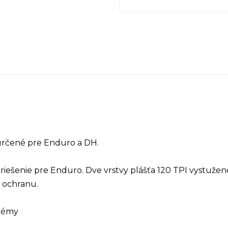
určené pre Enduro a DH.
iešenie pre Enduro. Dve vrstvy plášťa 120 TPI vystuže
 ochranu.
stémy