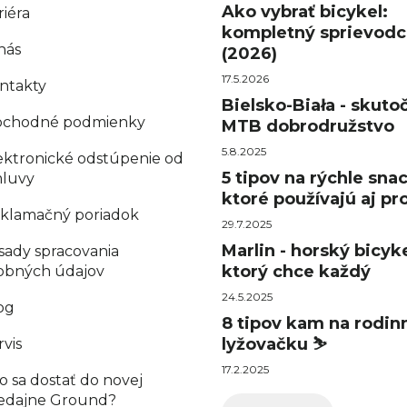
Ako vybrať bicykel:
riéra
kompletný sprievodc
nás
(2026)
17.5.2026
ntakty
Bielsko-Biała - skuto
chodné podmienky
MTB dobrodružstvo
5.8.2025
ektronické odstúpenie od
5 tipov na rýchle sna
luvy
ktoré používajú aj pro
klamačný poriadok
29.7.2025
Marlin - horský bicyke
sady spracovania
ktorý chce každý
obných údajov
24.5.2025
og
8 tipov kam na rodin
lyžovačku ⛷️
rvis
17.2.2025
o sa dostať do novej
edajne Ground?