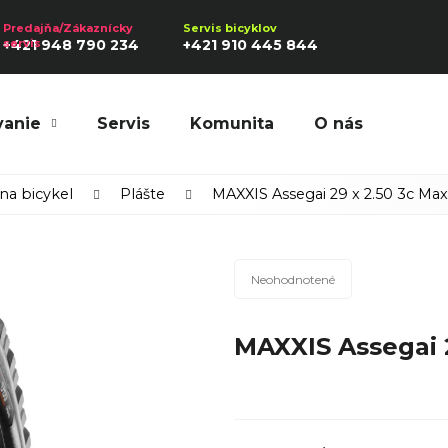
+421 948 790 234
+421 910 445 844
vanie
Servis
Komunita
O nás
Hľadať
 na bicykel
Plášte
MAXXIS Assegai 29 x 2.50 3c Ma
Priemerné
Odporúčame
Neohodnotené
hodnotenie
produktu
MAXXIS Assegai 
je
0,0
z
5
hviezdičiek.