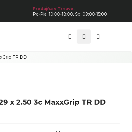
Predajňa v Trnave:
Po-Pia: 10:00-18:00, So: 09:00-15:00
Hľadať
Prihlásenie
Nákupný
košík
xxGrip TR DD
29 x 2.50 3c MaxxGrip TR DD