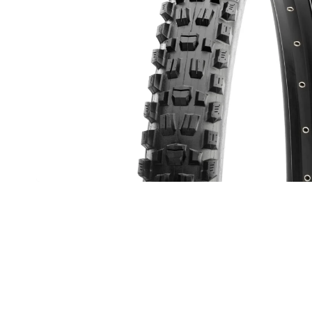
TREK PROCALIBER 8 FURY RED
€1 449