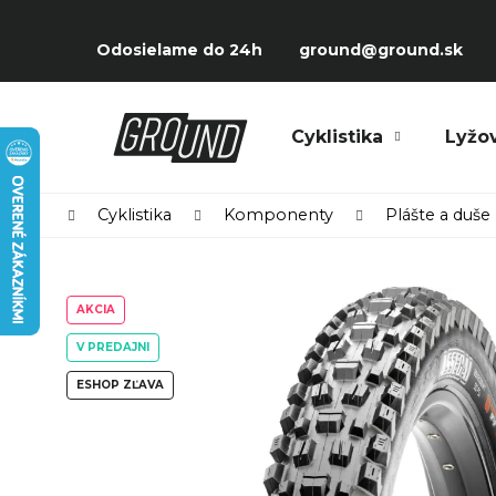
Prejsť
K
na
Späť
Späť
o
Odosielame do 24h
ground@ground.sk
obsah
do
do
š
obchodu
obchodu
í
Čo potrebujete nájsť?
Cyklistika
Lyžo
k
Domov
Cyklistika
Komponenty
Plášte a duše
AKCIA
V PREDAJNI
ESHOP ZĽAVA