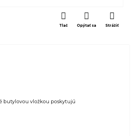
Tlač
Opýtať sa
Strážiť
né butylovou vložkou poskytujú