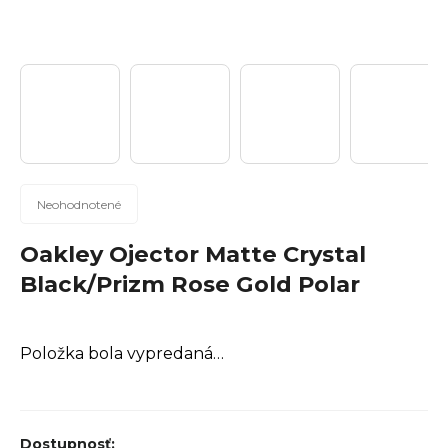
n
á
j
s
ť
?
Priemerné
Neohodnotené
hodnotenie
produktu
Oakley Ojector Matte Crystal
Hľadať
je
Black/Prizm Rose Gold Polar
0,0
z
5
Položka bola vypredaná…
hviezdičiek.
O
d
p
o