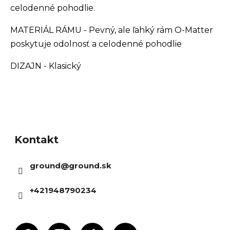
celodenné pohodlie.
MATERIÁL RÁMU - Pevný, ale ľahký rám O-Matter
poskytuje odolnosť a celodenné pohodlie
DIZAJN - Klasický
Z
á
Kontakt
p
ä
ground
@
ground.sk
t
i
+421948790234
e