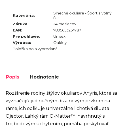
Slnečné okuliare - Šport a voľný
Kategória
:
čas
Záruka
:
24 mesiacov
EAN
:
7895653254787
Pre pohlavie
:
Unisex
Výrobca
:
Oakley
Položka bola vypredaná…
Popis
Hodnotenie
Rozšírenie rodiny štýlov okuliarov Ahyris, ktoré sa
vyznačujú jedinečným dizajnovým prvkom na
ráme, ich odlišuje univerzálne lichotivá silueta
Ojector. Ľahký rám O-Matter™, navrhnutý s
trojbodovým uchytením, pomáha poskytovať