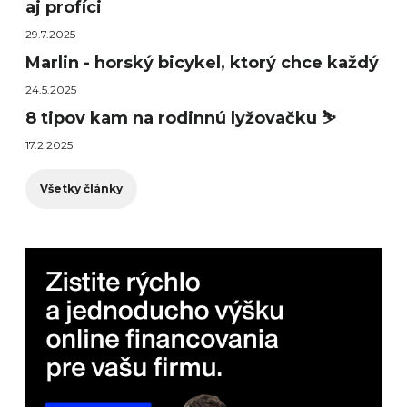
aj profíci
29.7.2025
Marlin - horský bicykel, ktorý chce každý
24.5.2025
8 tipov kam na rodinnú lyžovačku ⛷️
17.2.2025
Všetky články