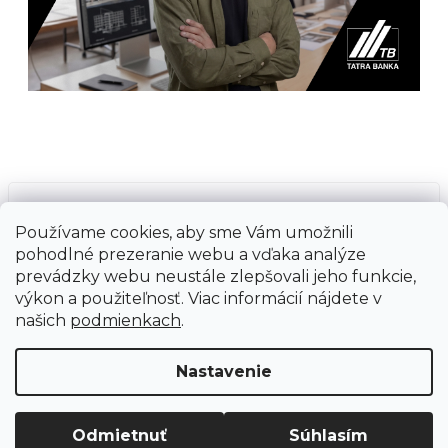
Prijímame online platby
Používame cookies, aby sme Vám umožnili
pohodlné prezeranie webu a vďaka analýze
prevádzky webu neustále zlepšovali jeho funkcie,
výkon a použiteľnosť. Viac informácií nájdete v
našich
podmienkach
.
Vytvoril Shoptet
Copyright 2026
Ground Cycling Store
. Všetky
Nastavenie
práva vyhradené.
Upraviť nastavenie cookies
Odmietnuť
Súhlasím