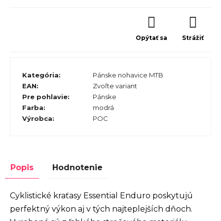
Opýtať sa
Strážiť
Kategória
:
Pánske nohavice MTB
EAN
:
Zvoľte variant
Pre pohlavie
:
Pánske
Farba
:
modrá
Výrobca
:
POC
Popis
Hodnotenie
Cyklistické kraťasy Essential Enduro poskytujú
perfektný výkon aj v tých najteplejších dňoch.