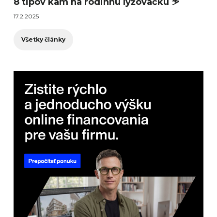
8 tipov kam na rodinnú lyžovačku ⛷️
17.2.2025
Všetky články