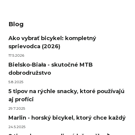
Blog
Ako vybrať bicykel: kompletný
sprievodca (2026)
17.5.2026
Bielsko-Biała - skutočné MTB
dobrodružstvo
5.8.2025
5 tipov na rýchle snacky, ktoré používajú
aj profíci
29.7.2025
Marlin - horský bicykel, ktorý chce každý
24.5.2025