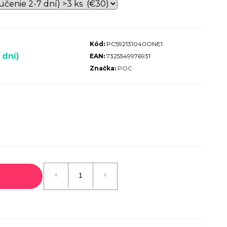
ALIZED SIRRUS X 3.0 GLOSS
S / COOL GREY REFLECTIVE
2025
Kód:
PC592131040ONE1
€600
 dní)
EAN:
7325549976931
€899
Pôvodne:
Značka:
POC