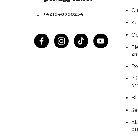
t
O 
+421948790234
i
Ko
e
Ob
El
zm
Re
Zá
os
Bl
Se
Ak
pr