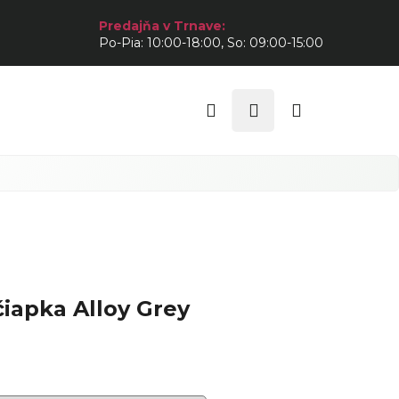
Predajňa v Trnave:
Po-Pia: 10:00-18:00, So: 09:00-15:00
Hľadať
Prihlásenie
Nákupný
košík
iapka Alloy Grey