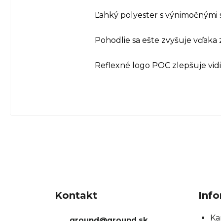
Ľahký polyester s výnimočnými s
Pohodlie sa ešte zvyšuje vďaka 
Reflexné logo POC zlepšuje vidit
Z
á
Kontakt
Info
p
ä
Ka
ground
@
ground.sk