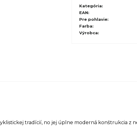
Kategória
:
EAN
:
Pre pohlavie
:
Farba
:
Výrobca
:
klistickej tradícií, no jej úplne moderná konštrukcia z 