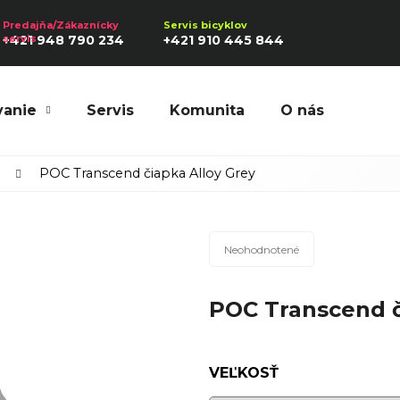
+421 948 790 234
+421 910 445 844
vanie
Servis
Komunita
O nás
Hľadať
POC Transcend čiapka Alloy Grey
Priemerné
Odporúčame
Neohodnotené
hodnotenie
produktu
POC Transcend č
je
0,0
z
5
VEĽKOSŤ
hviezdičiek.