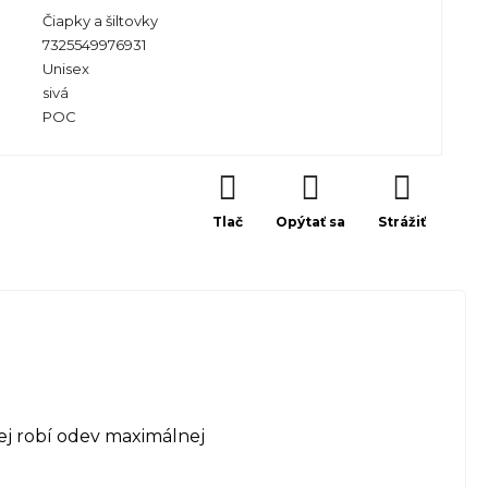
Čiapky a šiltovky
7325549976931
Unisex
sivá
POC
Tlač
Opýtať sa
Strážiť
nej robí odev maximálnej