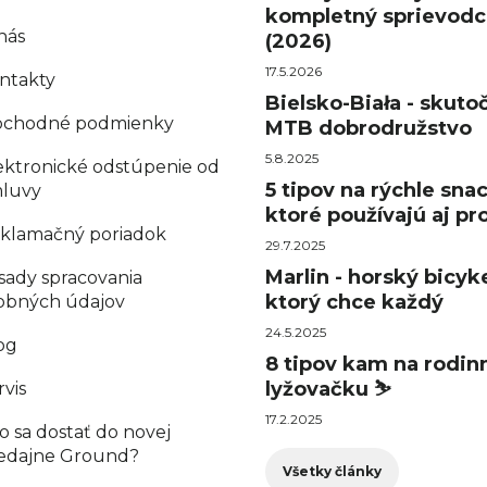
kompletný sprievodc
nás
(2026)
17.5.2026
ntakty
Bielsko-Biała - skuto
chodné podmienky
MTB dobrodružstvo
5.8.2025
ektronické odstúpenie od
5 tipov na rýchle sna
luvy
ktoré používajú aj pro
klamačný poriadok
29.7.2025
Marlin - horský bicyke
sady spracovania
ktorý chce každý
obných údajov
24.5.2025
og
8 tipov kam na rodin
lyžovačku ⛷️
rvis
17.2.2025
o sa dostať do novej
edajne Ground?
Všetky články