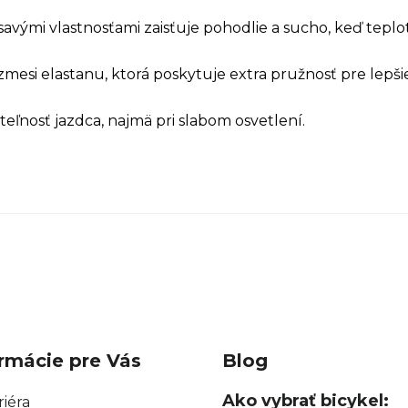
avými vlastnosťami zaisťuje pohodlie a sucho, keď teplo
zmesi elastanu, ktorá poskytuje extra pružnosť pre lepši
eľnosť jazdca, najmä pri slabom osvetlení.
rmácie pre Vás
Blog
Ako vybrať bicykel:
riéra