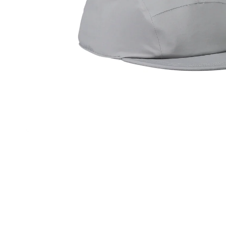
TREK PROCALIBER 8 FURY RED
€1 449