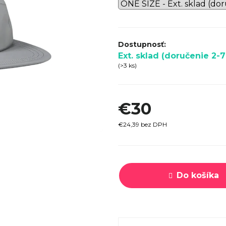
SPECI
TREK MARLIN 6 GEN 3 LAVA
CYPRES
2026
€979
Ext. sklad (doručenie 2-7
(>3 ks)
€30
€24,39 bez DPH
Jednotková
cena:
Do košíka