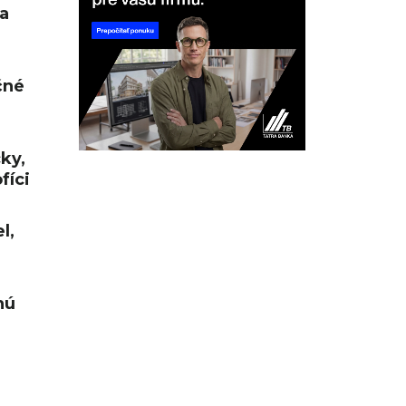
a
čné
cky,
fíci
l,
nú