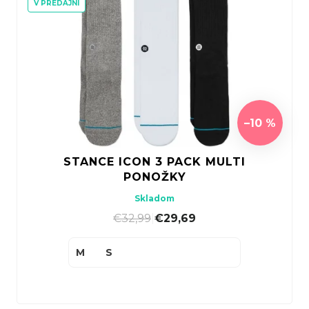
V PREDAJNI
–10 %
STANCE ICON 3 PACK MULTI
PONOŽKY
Skladom
€32,99
|
€29,69
M
S