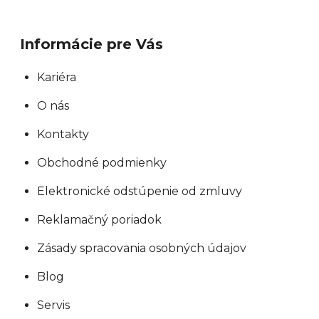
k
y
Informácie pre Vás
v
ý
Kariéra
p
O nás
i
s
Kontakty
u
Obchodné podmienky
Elektronické odstúpenie od zmluvy
Reklamačný poriadok
Zásady spracovania osobných údajov
Blog
Servis