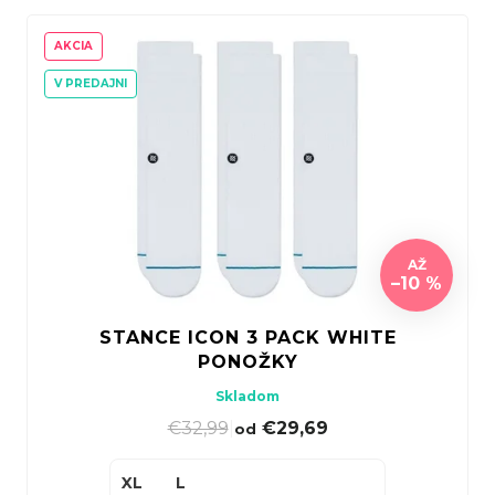
AKCIA
V PREDAJNI
AŽ
–10 %
STANCE ICON 3 PACK WHITE
PONOŽKY
Skladom
€32,99
|
€29,69
od
XL
L