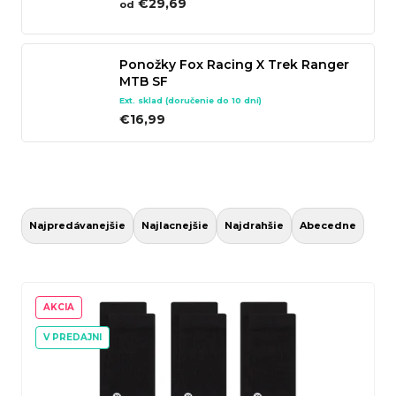
€29,69
od
n
á
Ponožky Fox Racing X Trek Ranger
j
MTB SF
s
Ext. sklad (doručenie do 10 dní)
ť
€16,99
?
R
a
Hľadať
Najpredávanejšie
Najlacnejšie
Najdrahšie
Abecedne
d
e
V
n
ý
AKCIA
O
i
p
V PREDAJNI
d
e
i
p
p
s
o