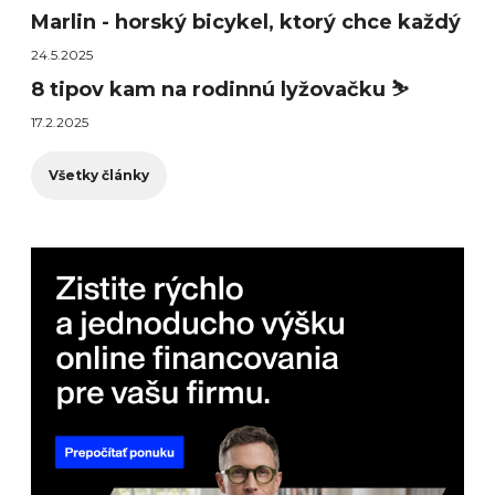
Marlin - horský bicykel, ktorý chce každý
24.5.2025
8 tipov kam na rodinnú lyžovačku ⛷️
17.2.2025
Všetky články