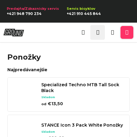
K
Prejsť
na
o
Späť
Späť
+421 948 790 234
+421 910 445 844
obsah
š
í
Prihlásenie
Č
k
Hľadať
Nákupn
Me
o
p
košík
Ponožky
o
t
Najpredávanejšie
r
e
Specialized Techno MTB Tall Sock
Black
b
Skladom
u
€13,50
od
j
e
STANCE Icon 3 Pack White Ponožky
t
Skladom
e