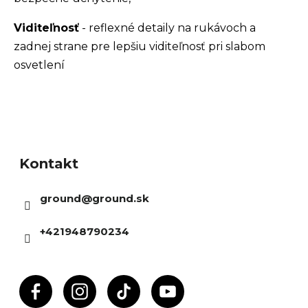
Viditeľnosť
- reflexné detaily na rukávoch a
zadnej strane pre lepšiu viditeľnosť pri slabom
osvetlení
Z
á
Kontakt
p
ä
ground
@
ground.sk
t
i
+421948790234
e