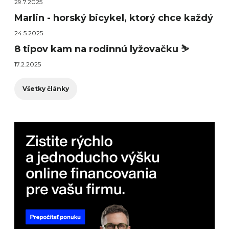
29.7.2025
Marlin - horský bicykel, ktorý chce každý
24.5.2025
8 tipov kam na rodinnú lyžovačku ⛷️
17.2.2025
Všetky články