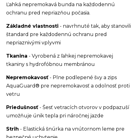
Ľahká nepremokavá bunda na každodennú
ochranu pred nepriazňou počasia.
Základné vlastnosti
- navrhnuté tak, aby stanovili
štandard pre každodennú ochranu pred
nepriaznivými vplyvmi
Tkanina
- Vyrobená z ľahkej nepremokavej
tkaniny s hydrofóbnou membránou
Nepremokavosť
- Plne podlepené švy a zips
AquaGuard® pre nepremokavosť a odolnosť proti
vetru
Priedušnosť
- Šesť vetracích otvorov v podpazuší
umožňuje únik tepla pri náročnej jazde
Strih
- Elastická šnúrka na vnútornom leme pre
bezpečné uchytenie,