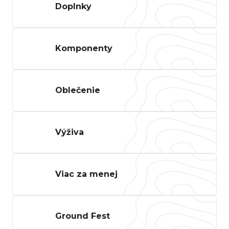
Doplnky
n
á
j
Komponenty
s
ť
?
Oblečenie
Hľadať
Výživa
Viac za menej
O
d
p
Ground Fest
o