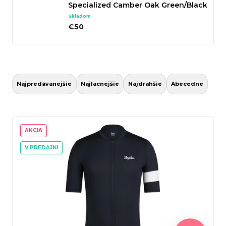
Specialized Camber Oak Green/Black
Skladom
€50
R
a
Najpredávanejšie
Najlacnejšie
Najdrahšie
Abecedne
d
e
V
n
ý
AKCIA
i
p
V PREDAJNI
e
i
p
s
r
p
o
r
d
o