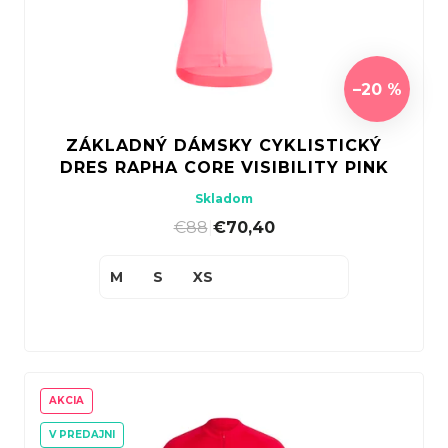
–20 %
ZÁKLADNÝ DÁMSKY CYKLISTICKÝ
DRES RAPHA CORE VISIBILITY PINK
Skladom
€88
|
€70,40
M
S
XS
AKCIA
V PREDAJNI