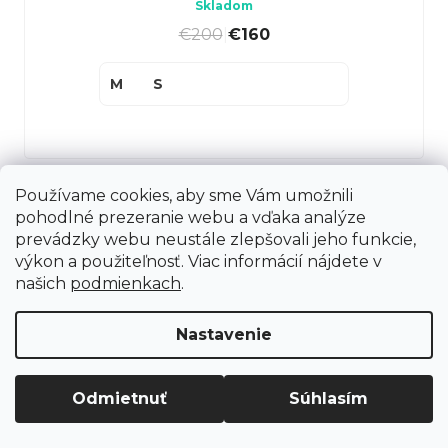
Skladom
€200
|
€160
M
S
Používame cookies, aby sme Vám umožnili
pohodlné prezeranie webu a vďaka analýze
Načítať 16 ďalších
prevádzky webu neustále zlepšovali jeho funkcie,
S
výkon a použiteľnosť. Viac informácií nájdete v
1
2
t
našich
podmienkach
.
O
40
položiek celkom
r
v
Nastavenie
á
Hore
l
n
á
k
Odmietnuť
Súhlasím
d
Z
o
a
á
v