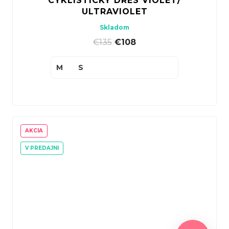
CYKLISTICKÝ DRES VIOLET/
ULTRAVIOLET
Skladom
€135
|
€108
M
S
AKCIA
V PREDAJNI