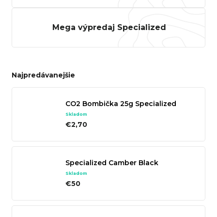
r
ú
Mega výpredaj Specialized
č
a
m
Najpredávanejšie
e
CO2 Bombička 25g Specialized
Skladom
€2,70
TREK
Specialized Camber Black
ROCALIBER
 FURY RED
Skladom
€50
€1 449