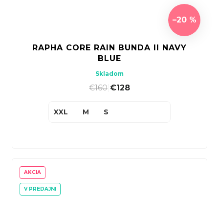
–20 %
RAPHA CORE RAIN BUNDA II NAVY
BLUE
Skladom
€160
|
€128
XXL
M
S
AKCIA
V PREDAJNI