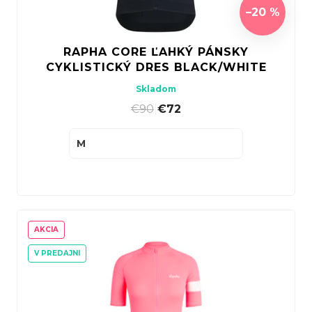
u
d
–20 %
k
u
t
k
RAPHA CORE ĽAHKÝ PÁNSKY
o
t
CYKLISTICKÝ DRES BLACK/WHITE
v
o
Skladom
v
€90
|
€72
M
AKCIA
V PREDAJNI