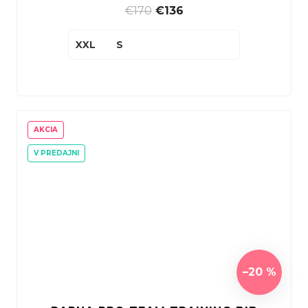
€170
|
€136
XXL
S
AKCIA
V PREDAJNI
–20 %