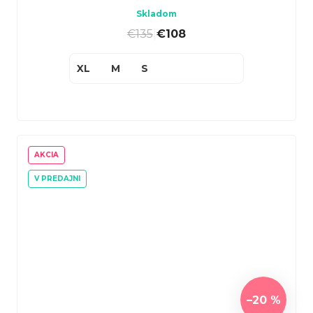
Skladom
€135
|
€108
XL
M
S
AKCIA
V PREDAJNI
–20 %