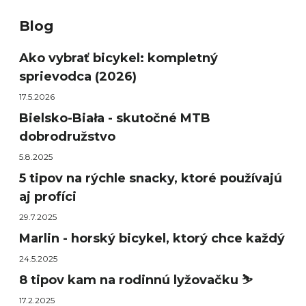
Blog
Ako vybrať bicykel: kompletný
sprievodca (2026)
17.5.2026
Bielsko-Biała - skutočné MTB
dobrodružstvo
5.8.2025
5 tipov na rýchle snacky, ktoré používajú
aj profíci
29.7.2025
Marlin - horský bicykel, ktorý chce každý
24.5.2025
8 tipov kam na rodinnú lyžovačku ⛷️
17.2.2025