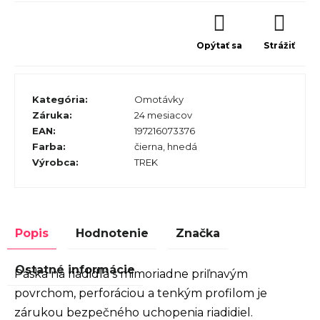
Opýtať sa
Strážiť
Kategória
:
Omotávky
Záruka
:
24 mesiacov
EAN
:
197216073376
Farba
:
čierna
,
hnedá
Výrobca
:
TREK
Popis
Hodnotenie
Značka
Ostatné informácie
Páska na riadidlá s mimoriadne priľnavým
povrchom, perforáciou a tenkým profilom je
zárukou bezpečného uchopenia riadidiel.