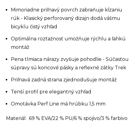
Mimoriadne priľnavý povrch zabraňuje kĺzaniu
rúk - Klasický perforovaný dizajn dodá vášmu
bicyklu čistý vzhľad
Optimálna rozťažnosť umožňuje rýchlu a ľahkú
montáž
Pena tlmiaca nárazy zvyšuje pohodlie - Súčasťou
súpravy sú koncové pásky a reflexné zátky Trek
Priľnavá zadná strana zjednodušuje montáž
Tenší profil pre elegantný vzhľad
Omotávka Perf Line má hrúbku 1,5 mm
Materiál: 69 % EVA/22 % PU/6 % spojivo/3 % farbivo