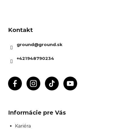
Z
á
Kontakt
p
ä
ground
@
ground.sk
t
i
+421948790234
e
Informácie pre Vás
Kariéra