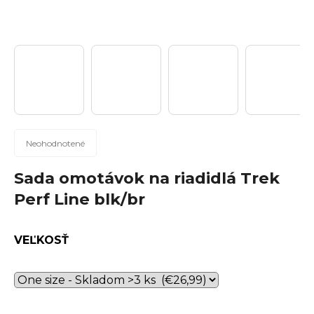
n
á
j
s
ť
?
Priemerné
Neohodnotené
hodnotenie
produktu
Sada omotávok na riadidlá Trek
Hľadať
je
Perf Line blk/br
0,0
z
5
VEĽKOSŤ
hviezdičiek.
O
d
p
o