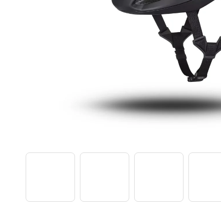
TREK PROCALIBER 8 FURY RED
€1 449