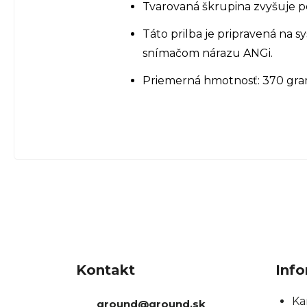
Tvarovaná škrupina zvyšuje p
Táto prilba je pripravená na
snímačom nárazu ANGi.
Priemerná hmotnosť: 370 gra
Z
á
Kontakt
Info
p
ä
Ka
ground
@
ground.sk