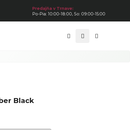
Predajňa v Trnave:
Po-Pia: 10:00-18:00, So: 09:00-15:00
Hľadať
Prihlásenie
Nákupný
košík
ber Black