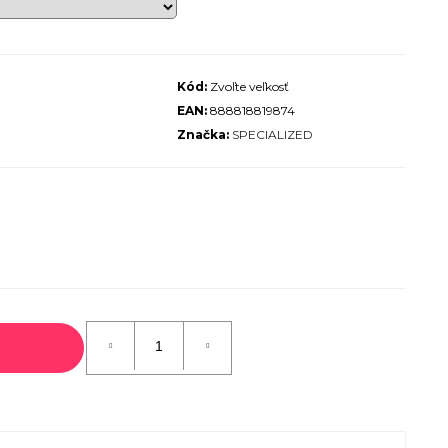
ALIZED SIRRUS X 3.0 GLOSS
S / COOL GREY REFLECTIVE
2025
Kód:
Zvoľte veľkosť
€600
EAN:
888818819874
€899
Pôvodne:
Značka:
SPECIALIZED