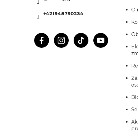
t
O 
+421948790234
i
Ko
e
Ob
El
zm
Re
Zá
os
Bl
Se
Ak
pr