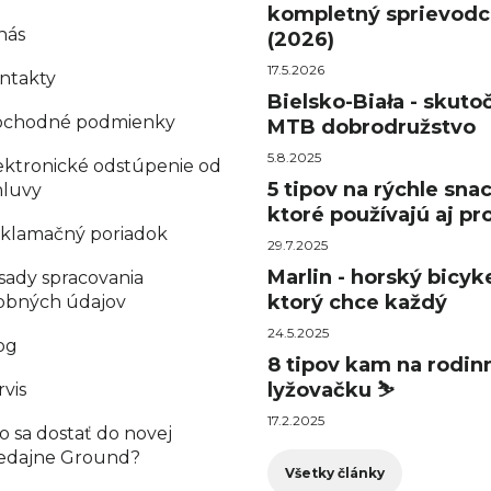
kompletný sprievodc
nás
(2026)
17.5.2026
ntakty
Bielsko-Biała - skuto
chodné podmienky
MTB dobrodružstvo
5.8.2025
ektronické odstúpenie od
5 tipov na rýchle sna
luvy
ktoré používajú aj pro
klamačný poriadok
29.7.2025
Marlin - horský bicyke
sady spracovania
ktorý chce každý
obných údajov
24.5.2025
og
8 tipov kam na rodin
lyžovačku ⛷️
rvis
17.2.2025
o sa dostať do novej
edajne Ground?
Všetky články