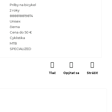
Prilby na bicykel
2 roky
888818819874
Unisex
čierna
Cena do 50 €
Cyklistika
MTB
SPECIALIZED
Tlač
Opýtať sa
Strážiť