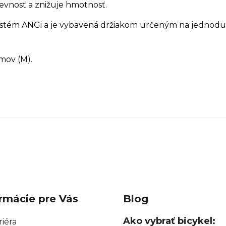
evnosť a znižuje hmotnosť.
 systém ANGi a je vybavená držiakom určeným na jednodu
mov (M).
rmácie pre Vás
Blog
Ako vybrať bicykel:
riéra