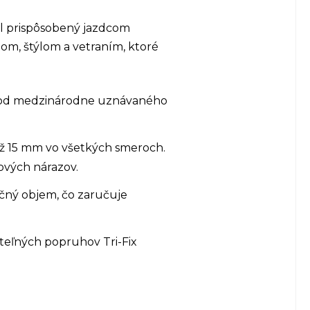
bol prispôsobený jazdcom
om, štýlom a vetraním, ktoré
™ od medzinárodne uznávaného
až 15 mm vo všetkých smeroch.
ových nárazov.
očný objem, čo zaručuje
teľných popruhov Tri-Fix