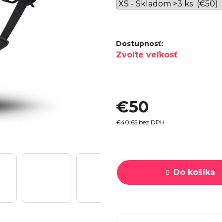
SPECI
TREK MARLIN 6 GEN 3 LAVA
CYPRES
2026
€979
Zvoľte veľkosť
€50
€40,65 bez DPH
Jednotková
cena:
Do košíka