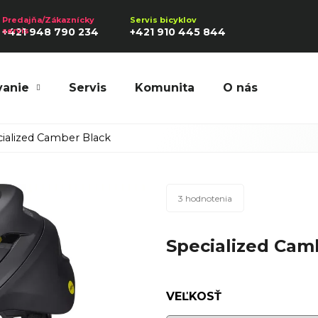
+421 948 790 234
+421 910 445 844
vanie
Servis
Komunita
O nás
Hľadať
ialized Camber Black
Priemerné
Odporúčame
3 hodnotenia
hodnotenie
produktu
Specialized Cam
je
5,0
z
5
VEĽKOSŤ
hviezdičiek.