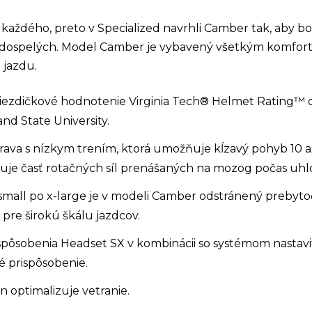
e každého, preto v Specialized navrhli Camber tak, aby 
po dospelých. Model Camber je vybavený všetkým komfort
i jazdu.
hviezdičkové hodnotenie Virginia Tech® Helmet Rating
and State University.
ava s nízkym trením, ktorá umožňuje kĺzavý pohyb 10 
žuje časť rotačných síl prenášaných na mozog počas uhl
-small po x-large je v modeli Camber odstránený prebyt
pre širokú škálu jazdcov.
ispôsobenia Headset SX v kombinácii so systémom nastavi
 prispôsobenie.
n optimalizuje vetranie.