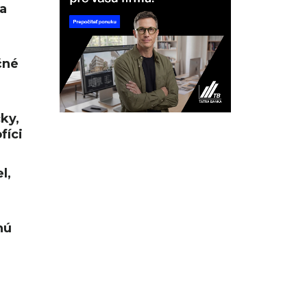
a
čné
cky,
fíci
l,
nú