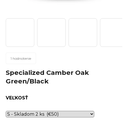
n
á
j
s
ť
?
Priemerné
1 hodnotenie
hodnotenie
produktu
Specialized Camber Oak
Hľadať
je
Green/Black
5,0
z
5
VEĽKOSŤ
hviezdičiek.
O
d
p
o