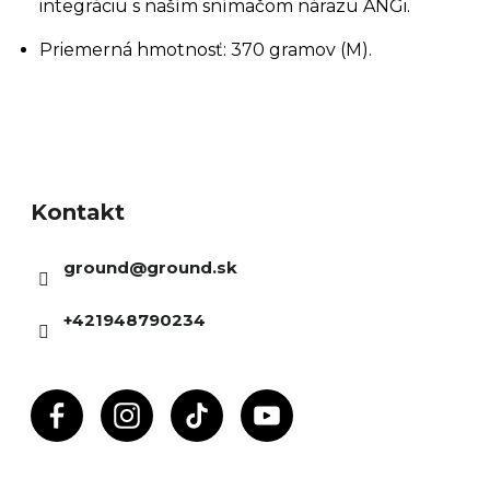
integráciu s naším snímačom nárazu ANGi.
Priemerná hmotnosť: 370 gramov (M).
Z
á
Kontakt
p
ä
ground
@
ground.sk
t
i
+421948790234
e