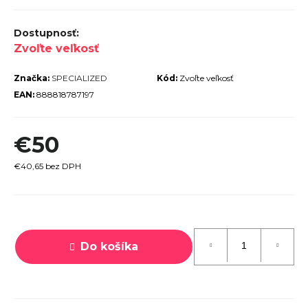
r
ú
Zvoľte veľkosť
č
a
Značka:
SPECIALIZED
Kód:
Zvoľte veľkosť
m
EAN:
888818787197
e
€50
€40,65 bez DPH
PECIALIZED
IRRUS X 3.0
Jednotková
GLOSS
CYPRESS /
cena:
OOL GREY
Do košíka
EFLECTIVE
2025
€600
€899
vodne: