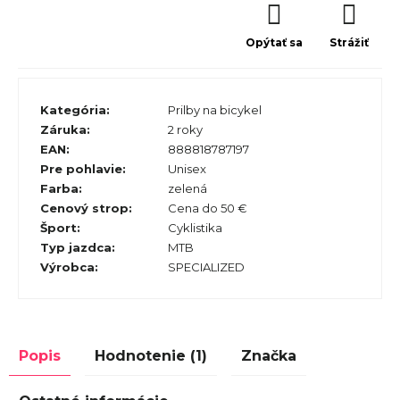
Opýtať sa
Strážiť
Kategória
:
Prilby na bicykel
Záruka
:
2 roky
EAN
:
888818787197
Pre pohlavie
:
Unisex
Farba
:
zelená
Cenový strop
:
Cena do 50 €
Šport
:
Cyklistika
Typ jazdca
:
MTB
Výrobca
:
SPECIALIZED
Popis
Hodnotenie (1)
Značka