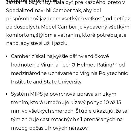
Ostatné informácie
Jazda na bicykli by mala byť pre každého, preto v
Specialized navrhli Camber tak, aby bol
prispôsobený jazdcom všetkých veľkostí, od detí až
po dospelých. Model Camber je vybavený všetkým
komfortom, štýlom a vetraním, ktoré potrebujete
na to, aby ste si užili jazdu.
Camber získal najvyššie päťhviezdičkové
hodnotenie Virginia Tech® Helmet Rating™ od
medzinárodne uznávaného Virginia Polytechnic
Institute and State University.
Systém MIPS je povrchová úprava s nízkym
trením, ktorá umožňuje kĺzavý pohyb 10 až 15
mm vo všetkých smeroch. Štúdie ukazujú, že sa
tým znižuje časť rotačných síl prenášaných na
mozog počas uhlových nárazov.