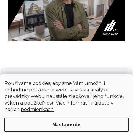
Prijímame online platby
Používame cookies, aby sme Vám umožnili
pohodlné prezeranie webu a vďaka analýze
prevádzky webu neustále zlepšovali jeho funkcie,
výkon a použiteľnosť. Viac informácií nájdete v
našich
podmienkach
.
Vytvoril Shoptet
Copyright 2026
Ground Cycling Store
. Všetky
Nastavenie
práva vyhradené.