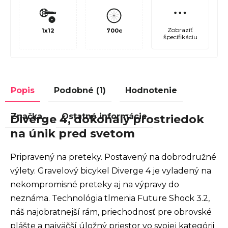
Zobraziť
1x12
700c
špecifikáciu
Popis
Podobné (1)
Hodnotenie
Značka
Ostatné informácie
Diverge 4, dokonalý prostriedok
na únik pred svetom
Pripravený na preteky. Postavený na dobrodružné
výlety. Gravelový bicykel Diverge 4 je vyladený na
nekompromisné preteky aj na výpravy do
neznáma. Technológia tlmenia Future Shock 3.2,
náš najobratnejší rám, priechodnosť pre obrovské
plášte a najväčší úložný priestor vo svojej kategórii