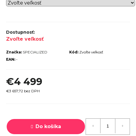
r
ú
č
a
Zvoľte veľkosť
m
e
Značka:
SPECIALIZED
Kód:
Zvoľte veľkosť
EAN:
-
€4 499
€3 657,72 bez DPH
TREK
ROCALIBER
 FURY RED
Jednotková
€1 449
cena:
Do košíka