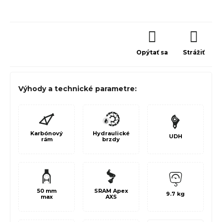
Opýtať sa
Strážiť
Výhody a technické parametre:
Karbónový
Hydraulické
UDH
rám
brzdy
50 mm
SRAM Apex
9.7 kg
max
AXS