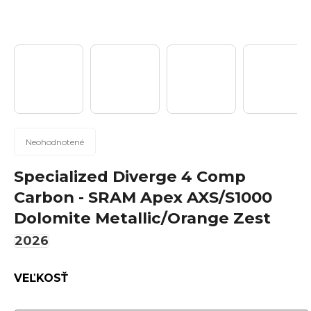
n
á
j
s
ť
?
Priemerné
Neohodnotené
hodnotenie
produktu
Specialized Diverge 4 Comp
Hľadať
je
Carbon - SRAM Apex AXS/S1000
0,0
Dolomite Metallic/Orange Zest
z
5
2026
hviezdičiek.
O
d
VEĽKOSŤ
p
o