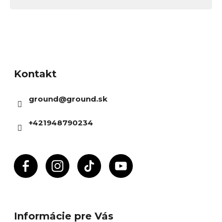
Z
á
Kontakt
p
ä
ground
@
ground.sk
t
i
+421948790234
e
Informácie pre Vás