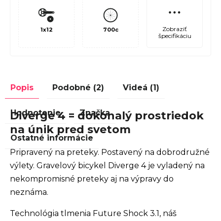
Zobraziť
1x12
700c
špecifikáciu
Popis
Podobné (2)
Videá (1)
Hodnotenie
Značka
Diverge 4 = dokonalý prostriedok
na únik pred svetom
Ostatné informácie
Pripravený na preteky. Postavený na dobrodružné
výlety. Gravelový bicykel Diverge 4 je vyladený na
nekompromisné preteky aj na výpravy do
neznáma.
Technológia tlmenia Future Shock 3.1, náš