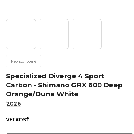
n
á
j
s
ť
?
Priemerné
Neohodnotené
hodnotenie
produktu
Specialized Diverge 4 Sport
Hľadať
je
Carbon - Shimano GRX 600 Deep
0,0
Orange/Dune White
z
5
2026
hviezdičiek.
O
d
VEĽKOSŤ
p
o