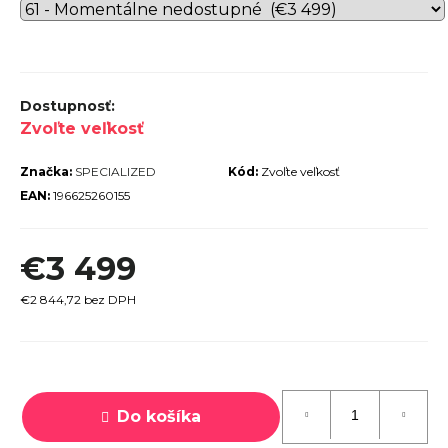
r
ú
č
a
Zvoľte veľkosť
m
e
Značka:
SPECIALIZED
Kód:
Zvoľte veľkosť
EAN:
196625260155
€3 499
TREK
€2 844,72 bez DPH
MARLIN
6 GEN 3
LAVA
Jednotková
2026
cena:
€979
Do košíka