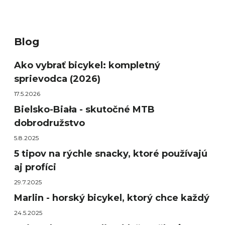
Blog
Ako vybrať bicykel: kompletný
sprievodca (2026)
17.5.2026
Bielsko-Biała - skutočné MTB
dobrodružstvo
5.8.2025
5 tipov na rýchle snacky, ktoré používajú
aj profíci
29.7.2025
Marlin - horský bicykel, ktorý chce každý
24.5.2025