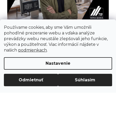
Používame cookies, aby sme Vám umožnili
pohodlné prezeranie webu a vďaka analýze
prevádzky webu neustále zlepšovali jeho funkcie,
výkon a použiteľnosť. Viac informácií nájdete v
našich
podmienkach
.
Prijímame online platby
Nastavenie
Odmietnuť
Súhlasím
Vytvoril Shoptet
Copyright 2026
Ground Cycling Store
. Všetky
práva vyhradené.
Upraviť nastavenie cookies