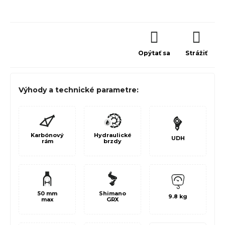
Opýtať sa
Strážiť
Výhody a technické parametre:
Karbónový
Hydraulické
UDH
rám
brzdy
50 mm
Shimano
9.8 kg
max
GRX