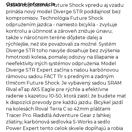
Ostatné informácie
Vďaka odpruženiu Future Shock vpredu aj vzadu
prináša nový model Diverge STR poddajnosť bez
kompromisov. Technológia Future Shock
odpružením jazdca - namiesto bicykla - zvyšuje
kontrolu a účinnosť a zároveň znižuje únavu;
takže v náročnom teréne dôjdete ďalej a
rýchlejšie, než ste považovali za možné. Systém
Diverge STR toho navyše dosahuje bez zvýšenia
hmotnosti kolesa, pomalej odozvy na šliapanie a
neefektivity iných systémov odpruženia. Model
Diverge STR Expert začína s našou karbónovou
rámovou sadou FACT 11r s predným a zadným
tlmičom Future Shock. Je vybavený sadou SRAM
Rival eTap AXS Eagle pre rýchle a efektívne
radenie s kazetou 10-50, ktorá zaistí; že budete mať
k dispozícii prevody pre každú jazdu. Bicykel jazdí
na kolesách Roval Terra C so 42mm plášťami
Tracer Pro. Riadidlá Adventure Gear z ľahkej
zliatiny, karbónová sedlovka S-Works a sedlo
Power Expert tento celok skvele dopĺňajú a robia