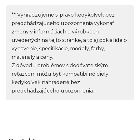
** Vyhradzujeme si právo kedykoľvek bez
predchádzajúceho upozornenia vykonať
zmeny v informáciách o výrobkoch
uvedených na tejto stránke, a to aj pokiaľ ide o
vybavenie, špecifikácie, modely, farby,
materiály a ceny.
Z dôvodu problémov s dodávateľským
reťazcom môžu byť kompatibilné diely
kedykoľvek nahradené bez
predchádzajúceho upozornenia.
Z
á