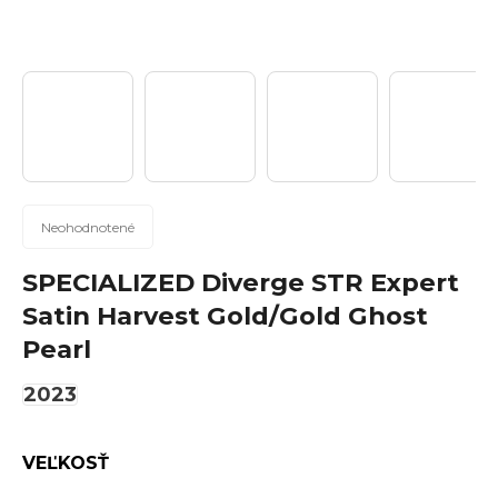
n
á
j
s
ť
?
Priemerné
Neohodnotené
hodnotenie
produktu
SPECIALIZED Diverge STR Expert
Hľadať
je
Satin Harvest Gold/Gold Ghost
0,0
Pearl
z
5
2023
hviezdičiek.
O
d
p
VEĽKOSŤ
o