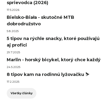
sprievodca (2026)
17.5.2026
Bielsko-Biała - skutočné MTB
dobrodružstvo
5.8.2025
5 tipov na rýchle snacky, ktoré používajú
aj profíci
29.7.2025
Marlin - horský bicykel, ktorý chce každý
24.5.2025
8 tipov kam na rodinnú lyžovačku ⛷️
17.2.2025
Všetky články