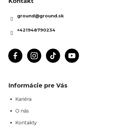
Kontakt
p
ä
ground
@
ground.sk
t
i
+421948790234
e
Informácie pre Vás
Kariéra
O nás
Kontakty