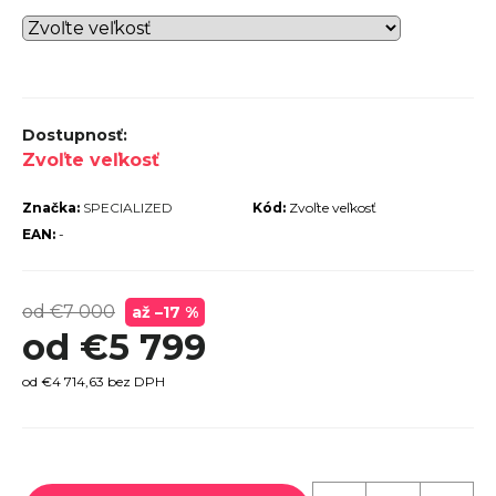
r
ú
č
a
m
Zvoľte veľkosť
e
Značka:
SPECIALIZED
Kód:
Zvoľte veľkosť
EAN:
-
od €7 000
až –17 %
TREK
od
€5 799
MARLIN
6 GEN 3
od
€4 714,63
bez DPH
LAVA
2026
€979
Jednotková
cena: