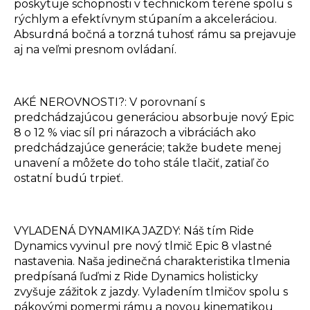
poskytuje schopnosti v technickom teréne spolu s
rýchlym a efektívnym stúpaním a akceleráciou.
Absurdná bočná a torzná tuhosť rámu sa prejavuje
aj na veľmi presnom ovládaní.
AKÉ NEROVNOSTI?: V porovnaní s
predchádzajúcou generáciou absorbuje nový Epic
8 o 12 % viac síl pri nárazoch a vibráciách ako
predchádzajúce generácie; takže budete menej
unavení a môžete do toho stále tlačiť, zatiaľ čo
ostatní budú trpieť.
VYLADENÁ DYNAMIKA JAZDY: Náš tím Ride
Dynamics vyvinul pre nový tlmič Epic 8 vlastné
nastavenia. Naša jedinečná charakteristika tlmenia
predpísaná ľuďmi z Ride Dynamics holisticky
zvyšuje zážitok z jazdy. Vyladením tlmičov spolu s
pákovými pomermi rámu a novou kinematikou