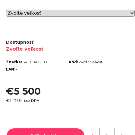
r
ú
č
a
m
e
Zvoľte veľkosť
Značka:
SPECIALIZED
Kód:
Zvoľte veľkosť
EAN:
-
PECIALIZED
€5 500
IRRUS X 3.0
GLOSS
CYPRESS /
€4 471,54 bez DPH
OOL GREY
EFLECTIVE
2025
Jednotková
€600
cena:
€899
vodne: