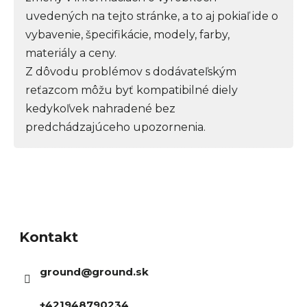
uvedených na tejto stránke, a to aj pokiaľ ide o
vybavenie, špecifikácie, modely, farby,
materiály a ceny.
Z dôvodu problémov s dodávateľským
reťazcom môžu byť kompatibilné diely
kedykoľvek nahradené bez
predchádzajúceho upozornenia.
Z
á
Kontakt
p
ä
ground
@
ground.sk
t
i
+421948790234