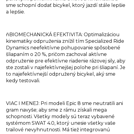
sme schopní dodať bicykel, ktorý jazdí stále lepšie
a lepšie.
ňBIOMECHANICKÁ EFEKTIVITA: Optimalizáciou
kinematiky odpruženia znížil tím Specialized Ride
Dynamics neefektívne pohupovanie spôsobené
šliapaním o 20 %, pričom zachoval aktívne
odpruženie pre efektívne riadenie rázovej sily, aby
ste zostali v najefektívnejšej polohe pri šliapaní. Je
to najefektívnejší odpružený bicykel, aký sme
kedy testovali.
VIAC I MENEJ: Pri modeli Epic 8 sme neutratili ani
gram navyše; aby sme z rámu získali mega
schopnosti. Všetky modely sú teraz vybavené
systémom SWAT 4.0, ktorý unesie všetky vaše
trailové nevyhnutnosti. Má tiež integrovanú