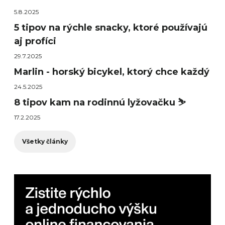
5.8.2025
5 tipov na rýchle snacky, ktoré používajú
aj profíci
29.7.2025
Marlin - horský bicykel, ktorý chce každý
24.5.2025
8 tipov kam na rodinnú lyžovačku ⛷️
17.2.2025
Všetky články