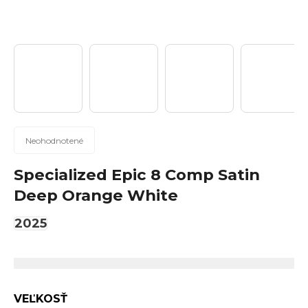
n
á
j
s
ť
?
Priemerné
Neohodnotené
hodnotenie
produktu
Specialized Epic 8 Comp Satin
Hľadať
je
Deep Orange White
0,0
z
2025
5
hviezdičiek.
O
d
p
VEĽKOSŤ
o