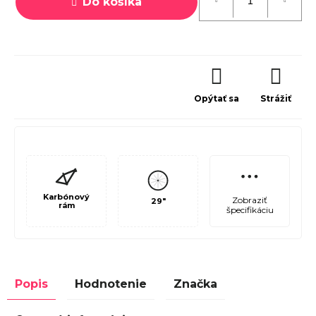
Do košíka
Opýtať sa
Strážiť
Karbónový
Zobraziť
29"
rám
špecifikáciu
Popis
Hodnotenie
Značka