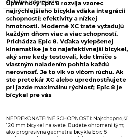
Ostatné informácie
Úplne nový Epic 8 rozvíja vzorec
najrýchlejšieho bicykla vďaka integrácii
schopností; efektivity a nízkej
hmotnosti. Moderné XC trate vyžadujú
každým dňom viac a viac schopností.
Prichádza Epic 8. Vďaka vylepšenej
kinematike je to najefektívnejší bicykel,
aký sme kedy testovali, kde tlmiče s
vlastným naladením pohltia každú
nerovnosť. Je to vlk vo vlčom rúchu. Ak
ste pretekár XC alebo uprednostňujete
pri jazde maximálnu rýchlosť; Epic 8 je
bicykel pre vás
NEPREKONATEĽNÉ SCHOPNOSTI: Najschopnejší
120 mm bicykel na svete. Budete ohromení tým;
ako progresívna geometria bicykla Epic 8