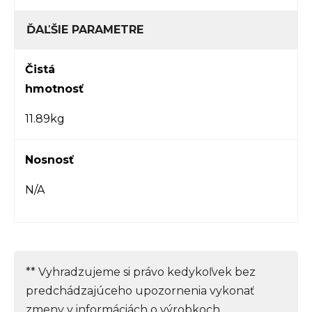
ĎAĽŠIE PARAMETRE
Čistá
hmotnosť
11.89kg
Nosnosť
N/A
** Vyhradzujeme si právo kedykoľvek bez
predchádzajúceho upozornenia vykonať
zmeny v informáciách o výrobkoch