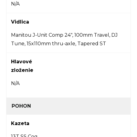
N/A
Vidlica
Manitou J-Unit Comp 24", 100mm Travel, DJ
Tune, 15x110mm thru-axle, Tapered ST
Hlavové
zloženie
N/A
POHON
Kazeta
13T SS Cog