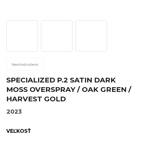
n
á
j
s
ť
?
Priemerné
Neohodnotené
hodnotenie
produktu
SPECIALIZED P.2 SATIN DARK
Hľadať
je
MOSS OVERSPRAY / OAK GREEN /
0,0
HARVEST GOLD
z
5
2023
hviezdičiek.
O
d
p
VEĽKOSŤ
o