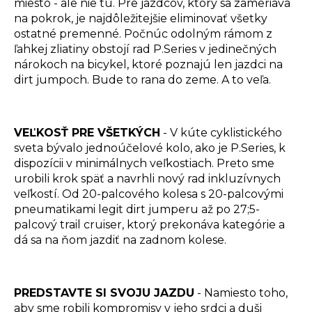
miesto - ale nie tu. Pre jazdcov, ktorý sa zameriava
na pokrok, je najdôležitejšie eliminovať všetky
ostatné premenné. Počnúc odolným rámom z
ľahkej zliatiny obstojí rad P.Series v jedinečných
nárokoch na bicykel, ktoré poznajú len jazdci na
dirt jumpoch. Bude to rana do zeme. A to veľa.
VEĽKOSŤ PRE VŠETKÝCH
- V kúte cyklistického
sveta bývalo jednoúčelové kolo, ako je P.Series, k
dispozícii v minimálnych veľkostiach. Preto sme
urobili krok späť a navrhli nový rad inkluzívnych
veľkostí. Od 20-palcového kolesa s 20-palcovými
pneumatikami legit dirt jumperu až po 27;5-
palcový trail cruiser, ktorý prekonáva kategórie a
dá sa na ňom jazdiť na zadnom kolese.
PREDSTAVTE SI SVOJU JAZDU
- Namiesto toho,
aby sme robili kompromisy v jeho srdci a duši