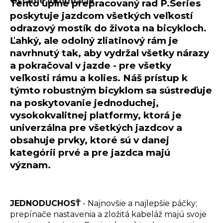
Ostatné informácie
Tento úplne prepracovaný rad P.Series
poskytuje jazdcom všetkých veľkostí
odrazový mostík do života na bicykloch.
Ľahký, ale odolný zliatinový rám je
navrhnutý tak, aby vydržal všetky nárazy
a pokračoval v jazde - pre všetky
veľkosti rámu a kolies. Náš prístup k
týmto robustným bicyklom sa sústreďuje
na poskytovanie jednoduchej,
vysokokvalitnej platformy, ktorá je
univerzálna pre všetkých jazdcov a
obsahuje prvky, ktoré sú v danej
kategórii prvé a pre jazdca majú
význam.
JEDNODUCHOSŤ
- Najnovšie a najlepšie páčky;
prepínače nastavenia a zložitá kabeláž majú svoje