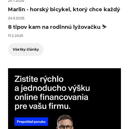
29.7.2025
Marlin - horský bicykel, ktorý chce každý
24.5.2025
8 tipov kam na rodinnú lyžovačku ⛷️
17.2.2025
Všetky články