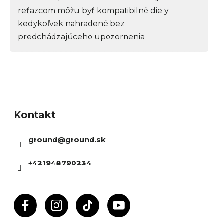
reťazcom môžu byť kompatibilné diely
kedykoľvek nahradené bez
predchádzajúceho upozornenia.
Z
á
Kontakt
p
ä
ground
@
ground.sk
t
i
+421948790234
e