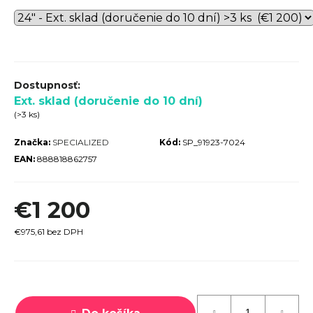
r
ú
č
a
m
Ext. sklad (doručenie do 10 dní)
e
(>3 ks)
Značka:
SPECIALIZED
Kód:
SP_91923-7024
EAN:
888818862757
€1 200
TREK
€975,61 bez DPH
ROCALIBER
 FURY RED
€1 449
Jednotková
cena: