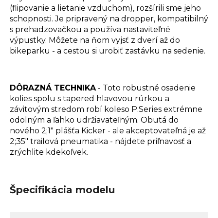
(flipovanie a lietanie vzduchom), rozšírili sme jeho
schopnosti. Je pripravený na dropper, kompatibilný
s prehadzovačkou a používa nastaviteľné
výpustky. Môžete na ňom vyjsť z dverí až do
bikeparku - a cestou si urobiť zastávku na sedenie.
DÔRAZNÁ TECHNIKA
- Toto robustné osadenie
kolies spolu s tapered hlavovou rúrkou a
závitovým stredom robí koleso P.Series extrémne
odolným a ľahko udržiavateľným. Obutá do
nového 2;1" plášťa Kicker - ale akceptovateľná je až
2;35" trailová pneumatika - nájdete priľnavosť a
zrýchlite kdekoľvek.
Špecifikácia modelu