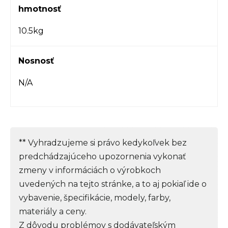
hmotnosť
10.5kg
Nosnosť
N/A
** Vyhradzujeme si právo kedykoľvek bez
predchádzajúceho upozornenia vykonať
zmeny v informáciách o výrobkoch
uvedených na tejto stránke, a to aj pokiaľ ide o
vybavenie, špecifikácie, modely, farby,
materiály a ceny.
Z dôvodu problémov s dodávateľským