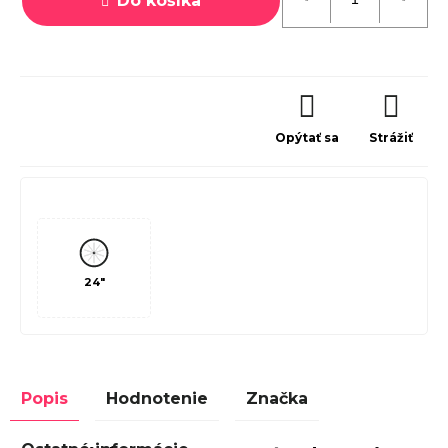
Do košíka
Opýtať sa
Strážiť
24"
Popis
Hodnotenie
Značka