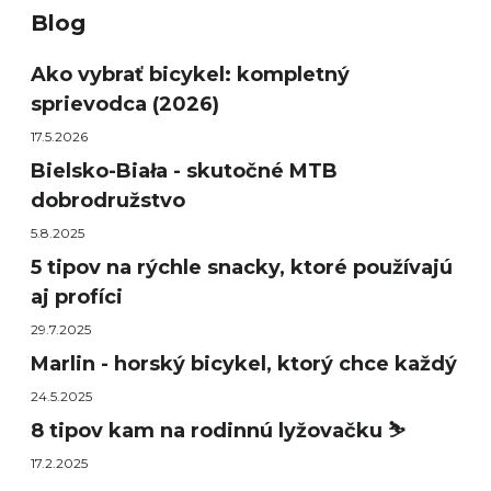
Blog
Ako vybrať bicykel: kompletný
sprievodca (2026)
17.5.2026
Bielsko-Biała - skutočné MTB
dobrodružstvo
5.8.2025
5 tipov na rýchle snacky, ktoré používajú
aj profíci
29.7.2025
Marlin - horský bicykel, ktorý chce každý
24.5.2025
8 tipov kam na rodinnú lyžovačku ⛷️
17.2.2025