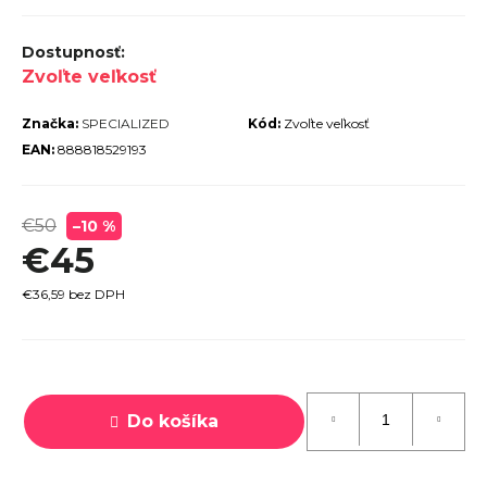
r
ú
Zvoľte veľkosť
č
a
Značka:
SPECIALIZED
Kód:
Zvoľte veľkosť
m
EAN:
888818529193
e
€50
–10 %
€45
€36,59 bez DPH
TREK
ROCALIBER
Jednotková
 FURY RED
cena:
€1 449
Do košíka