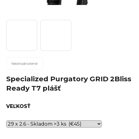
n
á
j
s
ť
?
Priemerné
Neohodnotené
hodnotenie
produktu
Specialized Purgatory GRID 2Bliss
Hľadať
je
Ready T7 plášť
0,0
z
5
VEĽKOSŤ
hviezdičiek.
O
d
p
o