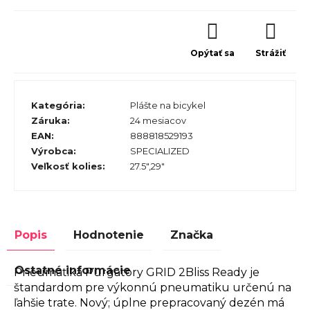
Opýtať sa
Strážiť
Kategória
:
Plášte na bicykel
Záruka
:
24 mesiacov
EAN
:
888818529193
Výrobca
:
SPECIALIZED
Veľkosť kolies
:
27.5",29"
Popis
Hodnotenie
Značka
Ostatné informácie
Pneumatika Purgatory GRID 2Bliss Ready je
štandardom pre výkonnú pneumatiku určenú na
ľahšie trate. Nový; úplne prepracovaný dezén má