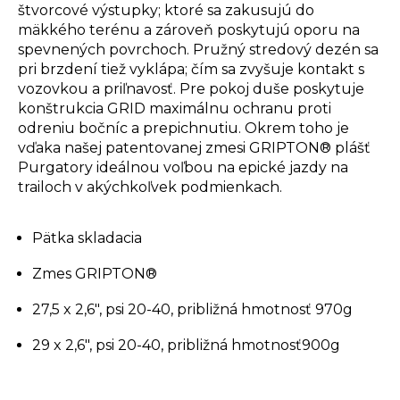
štvorcové výstupky; ktoré sa zakusujú do
mäkkého terénu a zároveň poskytujú oporu na
spevnených povrchoch. Pružný stredový dezén sa
pri brzdení tiež vyklápa; čím sa zvyšuje kontakt s
vozovkou a priľnavosť. Pre pokoj duše poskytuje
konštrukcia GRID maximálnu ochranu proti
odreniu bočníc a prepichnutiu. Okrem toho je
vďaka našej patentovanej zmesi GRIPTON® plášť
Purgatory ideálnou voľbou na epické jazdy na
trailoch v akýchkoľvek podmienkach.
Pätka skladacia
Zmes
GRIPTON®
27,5 x 2,6", psi 20-40, približná hmotnosť 970g
29 x 2,6", psi 20-40, približná hmotnosť900g