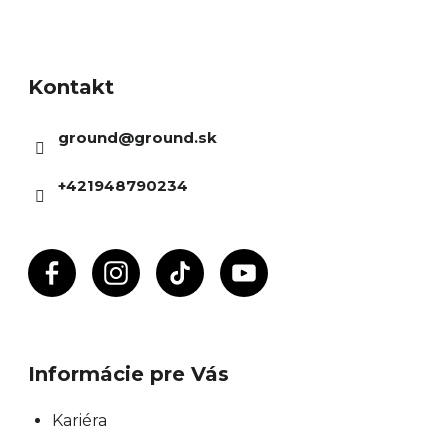
Z
á
Kontakt
p
ä
ground
@
ground.sk
t
i
+421948790234
e
Informácie pre Vás
Kariéra