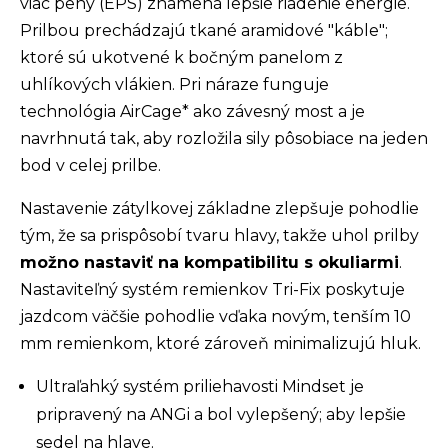
viac peny (EPS) znamená lepšie riadenie energie.
Prilbou prechádzajú tkané aramidové "káble";
ktoré sú ukotvené k bočným panelom z
uhlíkových vlákien. Pri náraze funguje
technológia AirCage* ako závesný most a je
navrhnutá tak, aby rozložila sily pôsobiace na jeden
bod v celej prilbe.
Nastavenie zátylkovej základne zlepšuje pohodlie
tým, že sa prispôsobí tvaru hlavy, takže uhol prilby
možno nastaviť na kompatibilitu s okuliarmi
.
Nastaviteľný systém remienkov Tri-Fix poskytuje
jazdcom väčšie pohodlie vďaka novým, tenším 10
mm remienkom, ktoré zároveň minimalizujú hluk.
Ultraľahký systém priliehavosti Mindset je
pripravený na ANGi a bol vylepšený; aby lepšie
sedel na hlave.