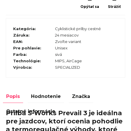
Opýtať sa
Strážiť
Kategória
:
Cyklistické prilby cestné
Záruka
:
24 mesiacov
EAN
:
Zvoľte variant
Pre pohlavie
:
Unisex
Farba
:
sivá
Technológie
:
MIPS, AirCage
Výrobca
:
SPECIALIZED
Popis
Hodnotenie
Značka
Ostatné informácie
Prilba S-Works Prevail 3 je ideálna
pre jazdcov, ktorí ocenia pohodlie
a termoregulačné výhody, ktoré