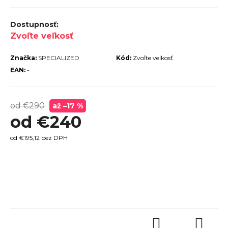
r
ú
Zvoľte veľkosť
č
a
Značka:
SPECIALIZED
Kód:
Zvoľte veľkosť
m
EAN:
-
e
od €290
až –17 %
od
€240
od
€195,12
bez DPH
TREK
MARLIN
6 GEN 3
Jednotková
LAVA
cena:
2026
€979