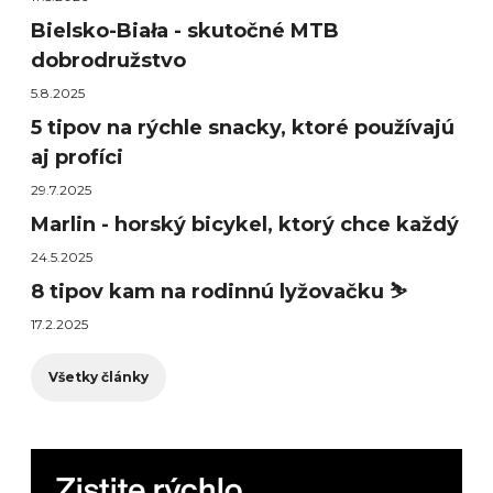
Bielsko-Biała - skutočné MTB
dobrodružstvo
5.8.2025
5 tipov na rýchle snacky, ktoré používajú
aj profíci
29.7.2025
Marlin - horský bicykel, ktorý chce každý
24.5.2025
8 tipov kam na rodinnú lyžovačku ⛷️
17.2.2025
Všetky články