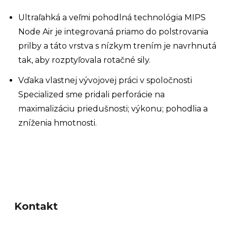
Ultraľahká a veľmi pohodlná technológia MIPS
Node Air je integrovaná priamo do polstrovania
prilby a táto vrstva s nízkym trením je navrhnutá
tak, aby rozptyľovala rotačné sily.
Vďaka vlastnej vývojovej práci v spoločnosti
Specialized sme pridali perforácie na
maximalizáciu priedušnosti; výkonu; pohodlia a
zníženia hmotnosti.
Z
á
Kontakt
p
ä