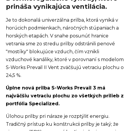
prináša vynikajúca ventilácia.
Je to dokonalá univerzálna prilba, ktorá vyniká v
horúcich podmienkach, náročných stúpaniach a
horských etapách. V snahe posunúť hranice
vetrania sme zo stredu prilby odstránili penové
"mostíky" blokujúce vzduch, čím vznikli
vzduchové kanáliky, ktoré v porovnaní s modelom
S-Works Prevail II Vent zväčšujú vetraciu plochu o
24,5 %.
Úplne nová prilba S-Works Prevail 3 má
najväčšiu vetraciu plochu zo všetkých prilieb z
portfólia Specialized.
Úlohou prilby pri náraze je rozptýliť energiu.
Tradičný prístup ku konštrukcii prilby je taký; že