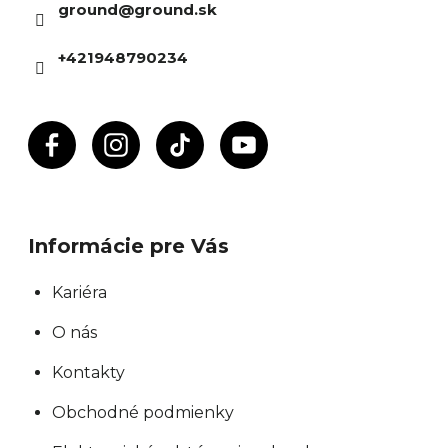
ground
@
ground.sk
t
i
+421948790234
e
Informácie pre Vás
Kariéra
O nás
Kontakty
Obchodné podmienky