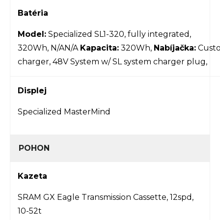
Batéria
Model:
Specialized SL1-320, fully integrated,
320Wh, N/AN/A
Kapacita:
320Wh,
Nabíjačka:
Cust
charger, 48V System w/ SL system charger plug,
Displej
Specialized MasterMind
POHON
Kazeta
SRAM GX Eagle Transmission Cassette, 12spd,
10-52t