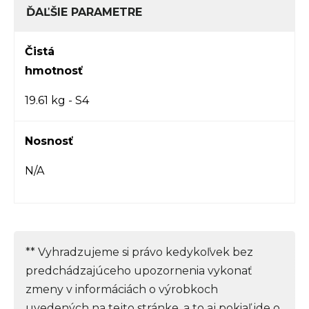
ĎAĽŠIE PARAMETRE
Čistá
hmotnosť
19.61 kg - S4
Nosnosť
N/A
** Vyhradzujeme si právo kedykoľvek bez
predchádzajúceho upozornenia vykonať
zmeny v informáciách o výrobkoch
uvedených na tejto stránke, a to aj pokiaľ ide o