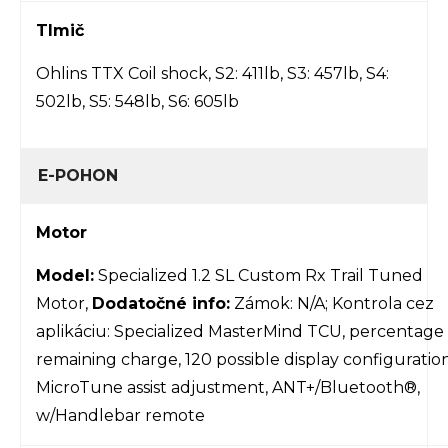
Tlmič
Ohlins TTX Coil shock, S2: 411lb, S3: 457lb, S4:
502lb, S5: 548lb, S6: 605lb
E-POHON
Motor
Model:
Specialized 1.2 SL Custom Rx Trail Tuned
Motor,
Dodatočné info:
Zámok: N/A; Kontrola cez
aplikáciu: Specialized MasterMind TCU, percentage 
remaining charge, 120 possible display configuration
MicroTune assist adjustment, ANT+/Bluetooth®,
w/Handlebar remote