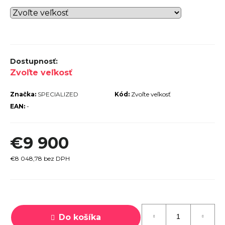
r
ú
č
a
m
Zvoľte veľkosť
e
Značka:
SPECIALIZED
Kód:
Zvoľte veľkosť
EAN:
-
€9 900
TREK
MARLIN
€8 048,78 bez DPH
6 GEN 3
LAVA
2026
Jednotková
€979
cena:
Do košíka