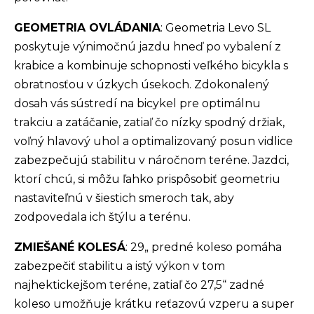
GEOMETRIA OVLÁDANIA
: Geometria Levo SL
poskytuje výnimočnú jazdu hneď po vybalení z
krabice a kombinuje schopnosti veľkého bicykla s
obratnosťou v úzkych úsekoch. Zdokonalený
dosah vás sústredí na bicykel pre optimálnu
trakciu a zatáčanie, zatiaľ čo nízky spodný držiak,
voľný hlavový uhol a optimalizovaný posun vidlice
zabezpečujú stabilitu v náročnom teréne. Jazdci,
ktorí chcú, si môžu ľahko prispôsobiť geometriu
nastaviteľnú v šiestich smeroch tak, aby
zodpovedala ich štýlu a terénu.
ZMIEŠANÉ KOLESÁ
: 29„ predné koleso pomáha
zabezpečiť stabilitu a istý výkon v tom
najhektickejšom teréne, zatiaľ čo 27,5“ zadné
koleso umožňuje krátku reťazovú vzperu a super