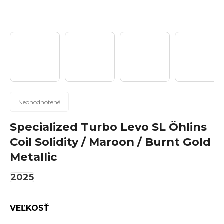
n
á
j
s
ť
?
Priemerné
Neohodnotené
hodnotenie
produktu
Specialized Turbo Levo SL Öhlins
Hľadať
je
Coil Solidity / Maroon / Burnt Gold
0,0
Metallic
z
5
2025
hviezdičiek.
O
d
p
VEĽKOSŤ
o