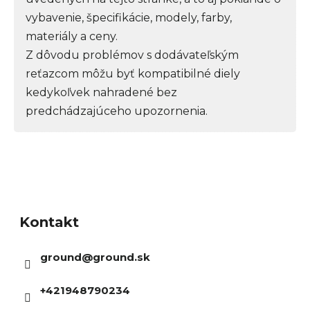
vybavenie, špecifikácie, modely, farby,
materiály a ceny.
Z dôvodu problémov s dodávateľským
reťazcom môžu byť kompatibilné diely
kedykoľvek nahradené bez
predchádzajúceho upozornenia.
Z
á
Kontakt
p
ä
ground
@
ground.sk
t
i
+421948790234
e