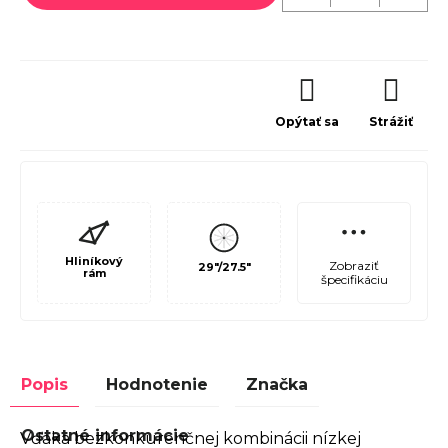
Opýtať sa
Strážiť
Hliníkový
Zobraziť
29"/27.5"
rám
špecifikáciu
Popis
Hodnotenie
Značka
Ostatné informácie
Vďaka bezkonkurenčnej kombinácii nízkej