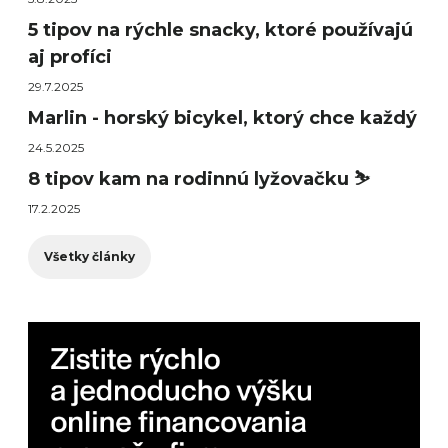
5 tipov na rýchle snacky, ktoré používajú
aj profíci
29.7.2025
Marlin - horský bicykel, ktorý chce každý
24.5.2025
8 tipov kam na rodinnú lyžovačku ⛷️
17.2.2025
Všetky články