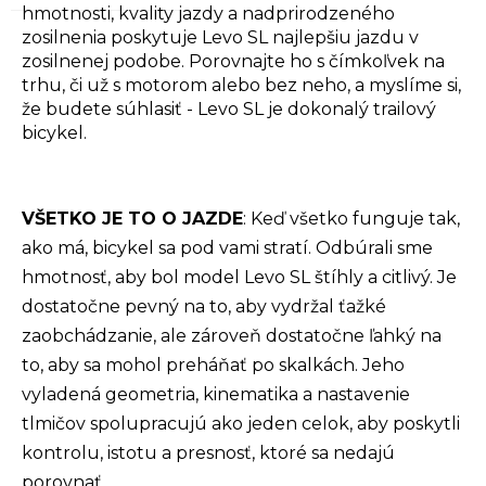
hmotnosti, kvality jazdy a nadprirodzeného
zosilnenia poskytuje Levo SL najlepšiu jazdu v
zosilnenej podobe. Porovnajte ho s čímkoľvek na
trhu, či už s motorom alebo bez neho, a myslíme si,
že budete súhlasiť - Levo SL je dokonalý trailový
bicykel.
VŠETKO JE TO O JAZDE
: Keď všetko funguje tak,
ako má, bicykel sa pod vami stratí. Odbúrali sme
hmotnosť, aby bol model Levo SL štíhly a citlivý. Je
dostatočne pevný na to, aby vydržal ťažké
zaobchádzanie, ale zároveň dostatočne ľahký na
to, aby sa mohol preháňať po skalkách. Jeho
vyladená geometria, kinematika a nastavenie
tlmičov spolupracujú ako jeden celok, aby poskytli
kontrolu, istotu a presnosť, ktoré sa nedajú
porovnať.