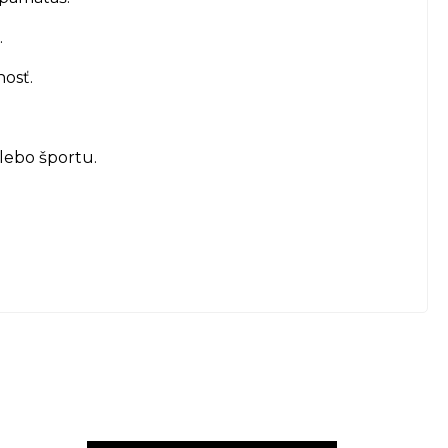
.
nosť.
lebo športu.