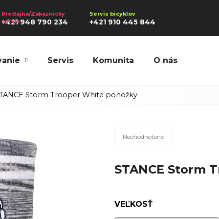
+421 948 790 234
+421 910 445 844
vanie
Servis
Komunita
O nás
Hľadať
TANCE Storm Trooper White ponožky
Priemerné
Odporúčame
Neohodnotené
hodnotenie
produktu
STANCE Storm T
je
0,0
z
5
VEĽKOSŤ
hviezdičiek.