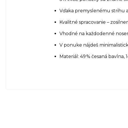
Vďaka premyslenému strihu a 
Kvalitné spracovanie – zosiln
Vhodné na každodenné nosenie
V ponuke nájdeš minimalistick
Materiál: 49 % česaná bavlna, 1
Z