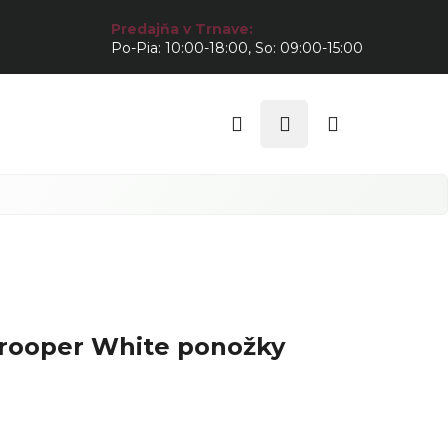
Predajňa v Trnave:
Po-Pia: 10:00-18:00, So: 09:00-15:00
Hľadať
Prihlásenie
Nákupný
košík
rooper White ponožky