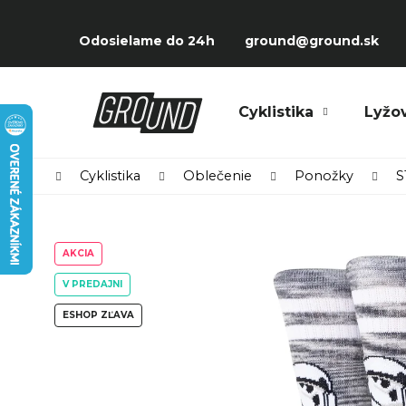
Prejsť
K
na
Späť
Späť
o
Odosielame do 24h
ground@ground.sk
obsah
do
do
š
obchodu
obchodu
í
Čo potrebujete nájsť?
Cyklistika
Lyžo
k
Domov
Cyklistika
Oblečenie
Ponožky
S
AKCIA
V PREDAJNI
ESHOP ZĽAVA