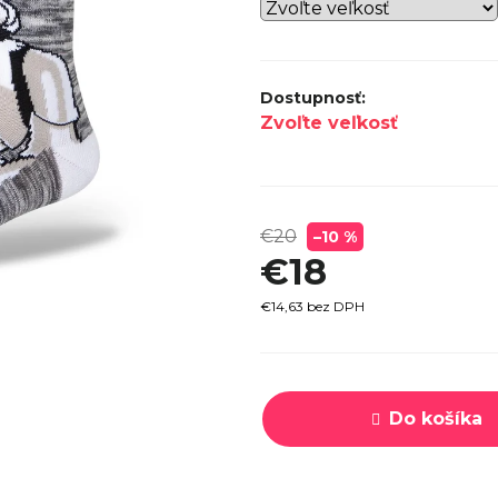
SPECI
TREK MARLIN 6 GEN 3 LAVA
CYPRES
2026
€979
Zvoľte veľkosť
€20
–10 %
€18
€14,63 bez DPH
Jednotková
cena:
Do košíka