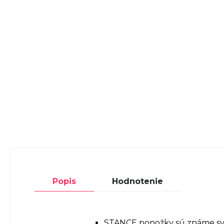
Popis
Hodnotenie
STANCE ponožky sú známe svoj