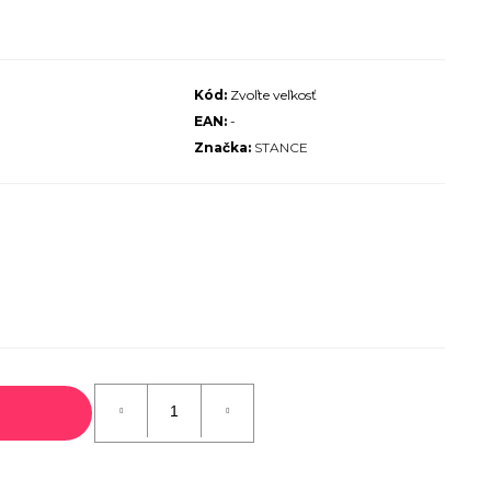
ALIZED SIRRUS X 3.0 GLOSS
S / COOL GREY REFLECTIVE
2025
Kód:
Zvoľte veľkosť
€600
EAN:
-
€899
Pôvodne:
Značka:
STANCE