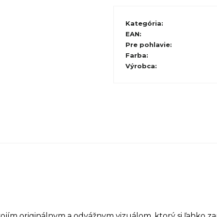
Kategória
:
EAN
:
Pre pohlavie
:
Farba
:
Výrobca
:
ím originálnym a odvážnym vizuálom, ktorý si ľahko z