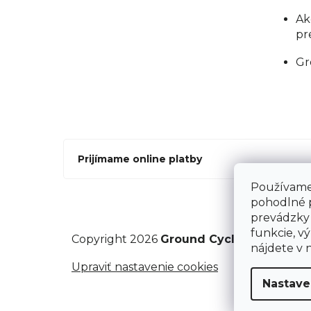
Ak
pr
Gr
Prijímame online platby
Používame 
pohodlné 
prevádzky 
funkcie, vý
Copyright 2026
Ground Cycling Store
. V
nájdete v 
Upraviť nastavenie cookies
Nastave