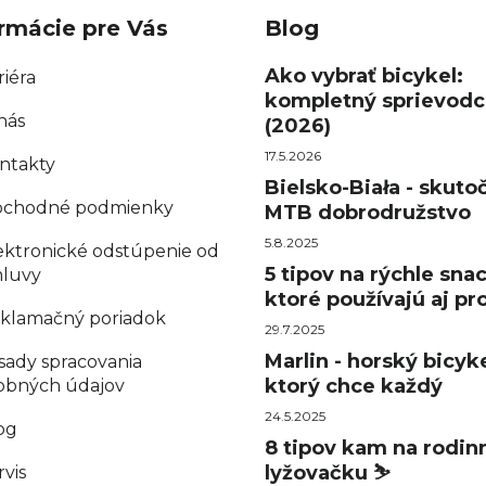
rmácie pre Vás
Blog
Ako vybrať bicykel:
riéra
kompletný sprievodc
nás
(2026)
17.5.2026
ntakty
Bielsko-Biała - skuto
chodné podmienky
MTB dobrodružstvo
5.8.2025
ektronické odstúpenie od
5 tipov na rýchle sna
luvy
ktoré používajú aj pro
klamačný poriadok
29.7.2025
Marlin - horský bicyke
sady spracovania
ktorý chce každý
obných údajov
24.5.2025
og
8 tipov kam na rodin
lyžovačku ⛷️
rvis