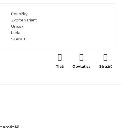
Ponožky
Zvoľte variant
Unisex
biela
STANCE
Tlač
Opýtať sa
Strážiť
apamätáš.