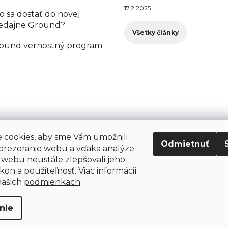
17.2.2025
o sa dostať do novej
edajne Ground?
Všetky články
ound vernostný program
cookies, aby sme Vám umožnili
Odmietnuť
prezeranie webu a vďaka analýze
webu neustále zlepšovali jeho
kon a použiteľnosť. Viac informácií
šetky práva vyhradené.
našich
podmienkach
.
nie