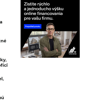
a
čné
cky,
fíci
l,
nú