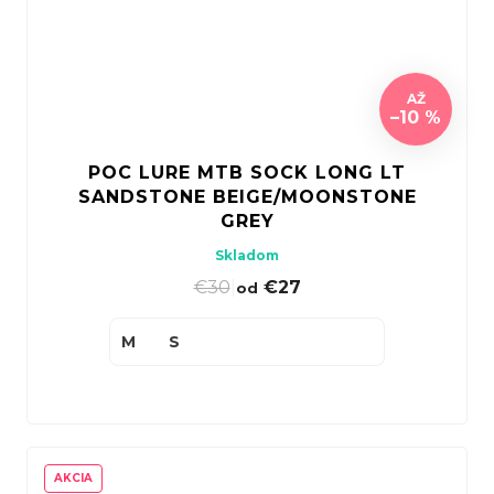
AŽ
–10 %
POC LURE MTB SOCK LONG LT
SANDSTONE BEIGE/MOONSTONE
GREY
Skladom
€30
|
€27
od
M
S
AKCIA