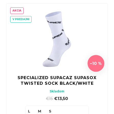
AKCIA
V PREDAJNI
–10 %
SPECIALIZED SUPACAZ SUPASOX
TWISTED SOCK BLACK/WHITE
Skladom
€15
|
€13,50
L
M
S