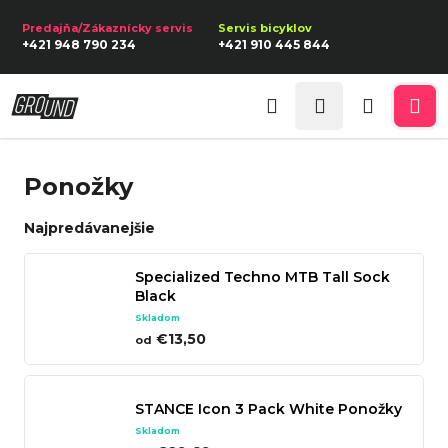
K
Prejsť
na
o
Späť
Späť
+421 948 790 234
+421 910 445 844
obsah
š
í
Prihlásenie
Č
k
Hľadať
Nákupn
Me
o
p
košík
Ponožky
o
t
Najpredávanejšie
r
e
Specialized Techno MTB Tall Sock
Black
b
Skladom
u
€13,50
od
j
e
STANCE Icon 3 Pack White Ponožky
t
Skladom
e