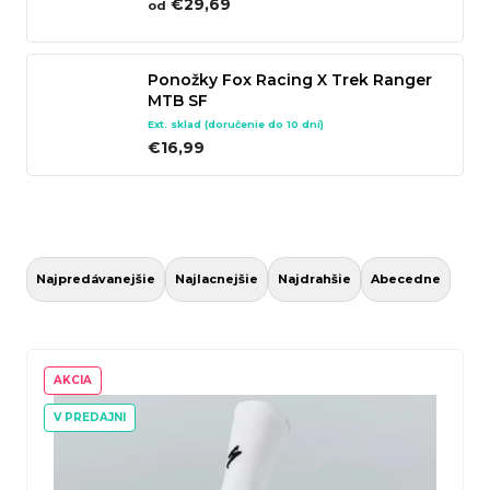
€29,69
od
n
á
Ponožky Fox Racing X Trek Ranger
j
MTB SF
s
Ext. sklad (doručenie do 10 dní)
ť
€16,99
?
R
a
Hľadať
Najpredávanejšie
Najlacnejšie
Najdrahšie
Abecedne
d
e
V
n
ý
AKCIA
O
i
p
V PREDAJNI
d
e
i
p
p
s
o