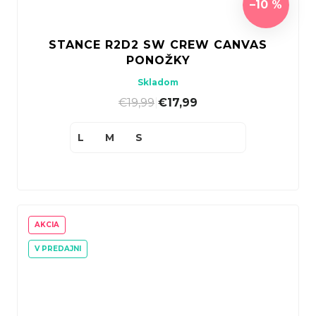
–10 %
STANCE R2D2 SW CREW CANVAS
PONOŽKY
Skladom
€19,99
|
€17,99
L
M
S
AKCIA
V PREDAJNI