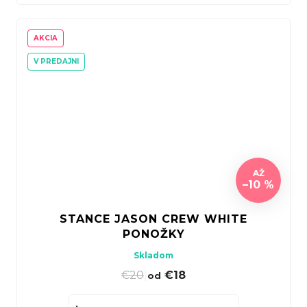
AKCIA
V PREDAJNI
AŽ
–10 %
STANCE JASON CREW WHITE
PONOŽKY
Skladom
€20
|
€18
od