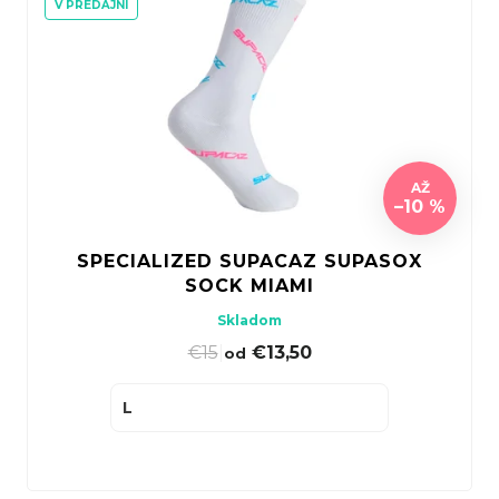
V PREDAJNI
AŽ
–10 %
SPECIALIZED SUPACAZ SUPASOX
SOCK MIAMI
Skladom
€15
|
€13,50
od
L