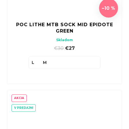
–10 %
POC LITHE MTB SOCK MID EPIDOTE
GREEN
Skladom
€30
|
€27
L
M
AKCIA
V PREDAJNI