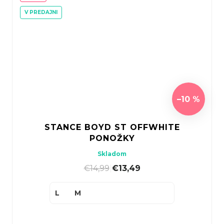
V PREDAJNI
–10 %
STANCE BOYD ST OFFWHITE
PONOŽKY
Skladom
€14,99
|
€13,49
L
M