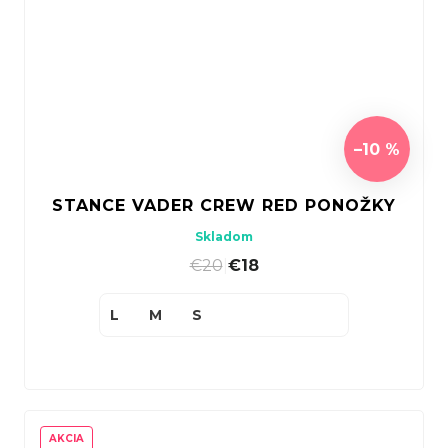
–10 %
STANCE VADER CREW RED PONOŽKY
Skladom
€20
|
€18
L
M
S
AKCIA