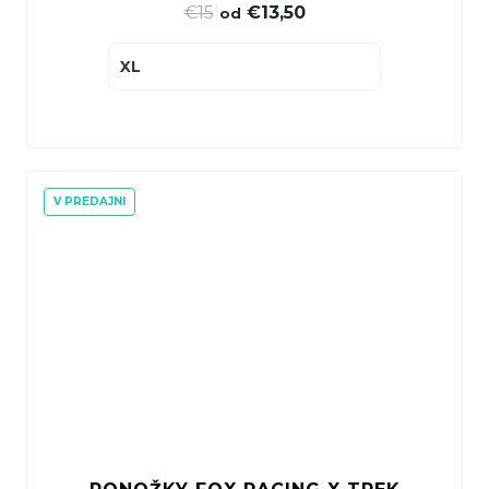
€15
|
€13,50
od
XL
V PREDAJNI