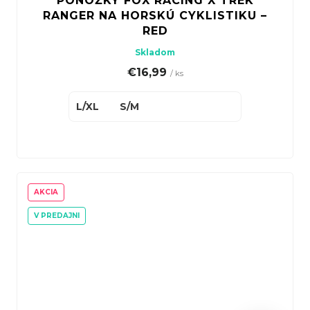
PONOŽKY FOX RACING X TREK
RANGER NA HORSKÚ CYKLISTIKU –
RED
Skladom
€16,99
/ ks
L/XL
S/M
AKCIA
V PREDAJNI