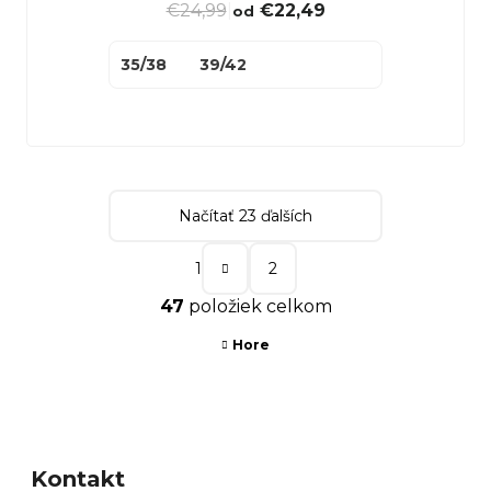
€24,99
|
€22,49
od
35/38
39/42
Načítať 23 ďalších
S
1
2
t
O
47
položiek celkom
r
v
á
Hore
l
n
á
k
d
Z
o
a
á
v
c
Kontakt
p