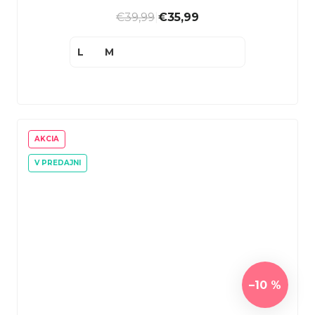
€39,99
|
€35,99
L
M
AKCIA
V PREDAJNI
–10 %