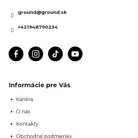
a
i
ä
n
ground
@
ground.sk
e
t
i
p
i
e
+421948790234
r
e
v
k
y
v
ý
p
Informácie pre Vás
i
s
Kariéra
u
O nás
Kontakty
Obchodné podmienky