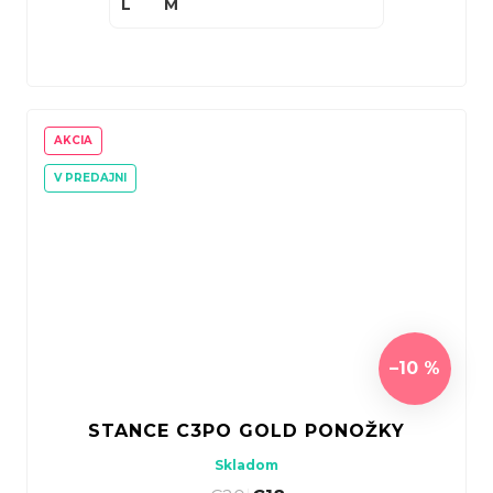
L
M
AKCIA
V PREDAJNI
–10 %
STANCE C3PO GOLD PONOŽKY
Skladom