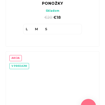
PONOŽKY
Skladom
€20
|
€18
L
M
S
AKCIA
V PREDAJNI