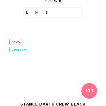
€20
|
€18
L
M
S
AKCIA
V PREDAJNI
–10 %
STANCE DARTH CREW BLACK