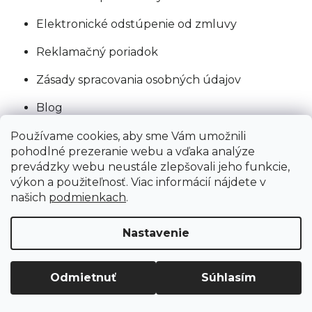
Elektronické odstúpenie od zmluvy
Reklamačný poriadok
Zásady spracovania osobných údajov
Blog
Servis
Používame cookies, aby sme Vám umožnili
pohodlné prezeranie webu a vďaka analýze
Ako sa dostať do novej predajne Ground?
prevádzky webu neustále zlepšovali jeho funkcie,
výkon a použiteľnosť. Viac informácií nájdete v
Ground vernostný program
našich
podmienkach
.
Nastavenie
Blog
Odmietnuť
Súhlasím
Ako vybrať bicykel: kompletný
sprievodca (2026)