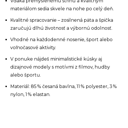
Vďaka premyslenému strihu a kvalitným
materiálom sedia skvele na nohe po celý deň.
Kvalitné spracovanie – zosilnená päta a špička
zaručujú dlhú životnosť a výbornú odolnosť.
Vhodné na každodenné nosenie, šport alebo
voľnočasové aktivity.
V ponuke nájdeš minimalistické kúsky aj
dizajnové modely s motívmi z filmov, hudby
alebo športu.
Materiál: 85 % česaná bavlna, 11 % polyester, 3 %
nylon, 1 % elastan.
Z