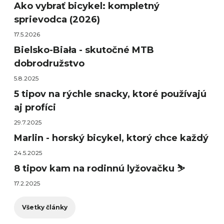
Ako vybrať bicykel: kompletný
sprievodca (2026)
17.5.2026
Bielsko-Biała - skutočné MTB
dobrodružstvo
5.8.2025
5 tipov na rýchle snacky, ktoré používajú
aj profíci
29.7.2025
Marlin - horský bicykel, ktorý chce každý
24.5.2025
8 tipov kam na rodinnú lyžovačku ⛷️
17.2.2025
Všetky články