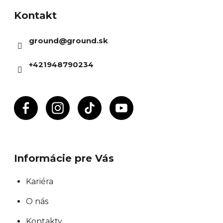
á
Kontakt
p
ä
ground
@
ground.sk
t
i
+421948790234
e
Informácie pre Vás
Kariéra
O nás
Kontakty