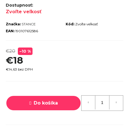
r
Zvoľte veľkosť
ú
č
Značka:
STANCE
Kód:
Zvoľte veľkosť
a
EAN:
190107612586
m
e
€20
–10 %
€18
€14,63 bez DPH
TREK
Jednotková
MARLIN
6 GEN 3
cena:
LAVA
Do košíka
2026
€979