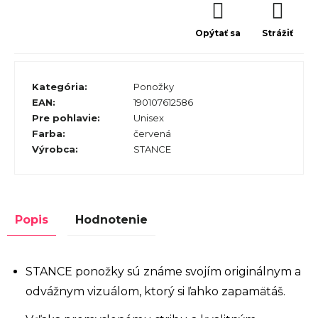
Opýtať sa
Strážiť
Kategória
:
Ponožky
EAN
:
190107612586
Pre pohlavie
:
Unisex
Farba
:
červená
Výrobca
:
STANCE
Popis
Hodnotenie
STANCE ponožky sú známe svojím originálnym a
odvážnym vizuálom, ktorý si ľahko zapamätáš.