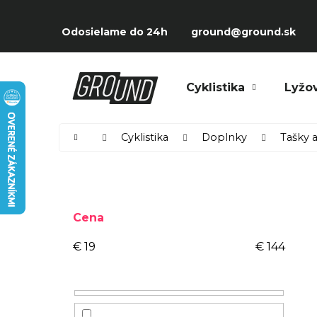
Prejsť
K
na
Späť
Späť
o
Odosielame do 24h
ground@ground.sk
obsah
do
do
š
obchodu
obchodu
í
Čo potrebujete nájsť?
Cyklistika
Lyžo
k
Domov
Cyklistika
Doplnky
Tašky 
B
o
Cena
č
n
€
19
€
144
ý
p
a