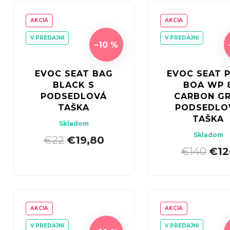
AKCIA
AKCIA
V PREDAJNI
V PREDAJNI
–10 %
EVOC SEAT BAG
EVOC SEAT 
BLACK S
BOA WP 
PODSEDLOVÁ
CARBON G
TAŠKA
PODSEDLO
TAŠKA
Skladom
Skladom
€22
€19,80
|
€140
€12
|
AKCIA
AKCIA
V PREDAJNI
V PREDAJNI