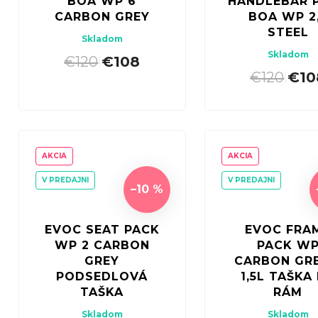
BOA WP 6
HANDLEBAR 
CARBON GREY
BOA WP 2
STEEL
Skladom
Skladom
€120
€108
|
€120
€10
|
AKCIA
AKCIA
V PREDAJNI
V PREDAJNI
–10 %
EVOC SEAT PACK
EVOC FRA
WP 2 CARBON
PACK W
GREY
CARBON GRE
PODSEDLOVÁ
1,5L TAŠKA
TAŠKA
RÁM
Skladom
Skladom