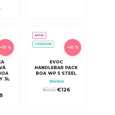
2
AKCIA
V PREDAJNI
–10 %
–10 %
KA
EVOC
VÁ
HANDLEBAR PACK
BOA
BOA WP 5 STEEL
Y 3L
Skladom
€140
€126
|
8