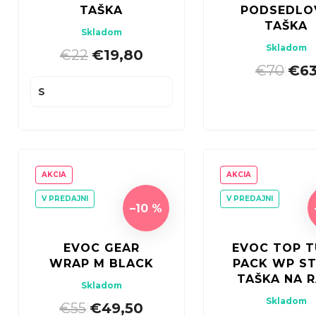
u
TAŠKA
PODSEDLO
o
TAŠKA
k
Skladom
d
Skladom
t
€22
€19,80
|
u
€70
€6
|
o
k
S
v
t
o
v
AKCIA
AKCIA
V PREDAJNI
V PREDAJNI
–10 %
EVOC GEAR
EVOC TOP T
WRAP M BLACK
PACK WP ST
TAŠKA NA 
Skladom
Skladom
€55
€49,50
|