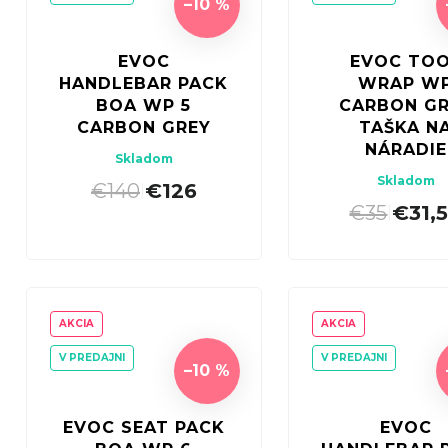
–10 %
EVOC
EVOC TO
HANDLEBAR PACK
WRAP W
BOA WP 5
CARBON G
CARBON GREY
TAŠKA N
NÁRADIE
Skladom
Skladom
€140
€126
|
€35
€31,
|
AKCIA
AKCIA
V PREDAJNI
V PREDAJNI
–10 %
EVOC SEAT PACK
EVOC