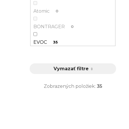
Atomic
0
BONTRAGER
0
EVOC
35
Salomon
0
Vymazať filtre
SPECIALIZED
0
Zobrazených položiek:
35
TREK
0