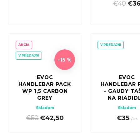
€40
€3
|
AKCIA
V PREDAJNI
V PREDAJNI
–15 %
EVOC
EVOC
HANDLEBAR PACK
HANDLEBAR 
WP 1,5 CARBON
- GAUDY TA
GREY
NA RIADID
Skladom
Skladom
€50
€42,50
€35
|
/ ks