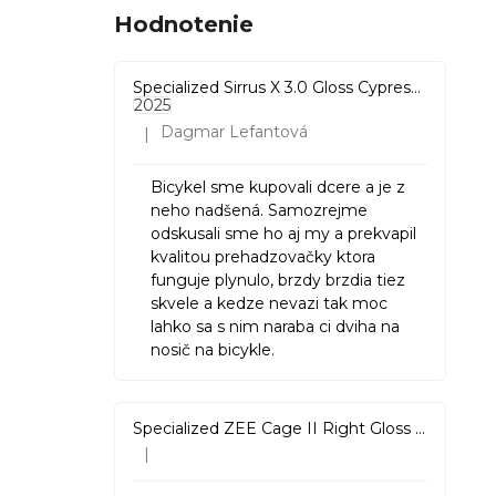
Hodnotenie
Specialized Sirrus X 3.0 Gloss Cypress / Cool Grey Reflective
2025
Dagmar Lefantová
|
Hodnotenie produktu je 5 z 5 hviezdičiek.
Bicykel sme kupovali dcere a je z
neho nadšená. Samozrejme
odskusali sme ho aj my a prekvapil
kvalitou prehadzovačky ktora
funguje plynulo, brzdy brzdia tiez
skvele a kedze nevazi tak moc
lahko sa s nim naraba ci dviha na
nosič na bicykle.
Specialized ZEE Cage II Right Gloss Black
|
Hodnotenie produktu je 5 z 5 hviezdičiek.