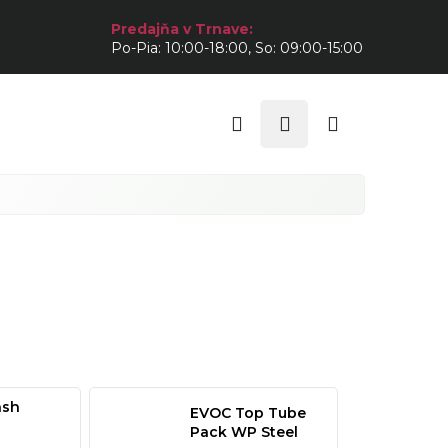
Predajňa v Trnave:
Po-Pia: 10:00-18:00, So: 09:00-15:00
Hľadať
Prihlásenie
Nákupný
košík
ash
EVOC Top Tube
Pack WP Steel
our