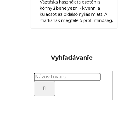
Váztáska használata esetén is
könnyű behelyezni - kivenni a
kulacsot az oldalsó nyílás miatt. A
márkának megfelelő profi minőség.
Vyhľadávanie
Hľadať