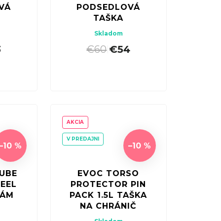
VÁ
PODSEDLOVÁ
TAŠKA
Skladom
3
€60
€54
|
AKCIA
V PREDAJNI
–10 %
–10 %
UBE
EVOC TORSO
EEL
PROTECTOR PIN
RÁM
PACK 1.5L TAŠKA
NA CHRÁNIČ