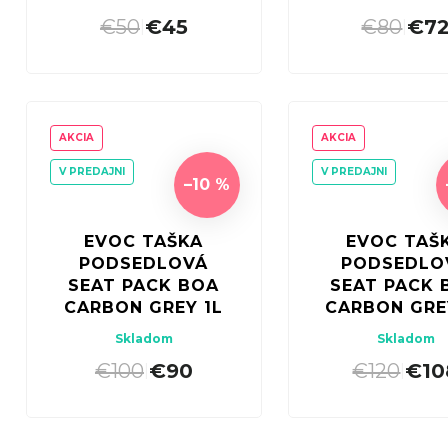
€50
€45
€80
€7
|
|
AKCIA
AKCIA
V PREDAJNI
V PREDAJNI
–10 %
EVOC TAŠKA
EVOC TAŠ
PODSEDLOVÁ
PODSEDLO
SEAT PACK BOA
SEAT PACK 
CARBON GREY 1L
CARBON GRE
Skladom
Skladom
€100
€90
€120
€10
|
|