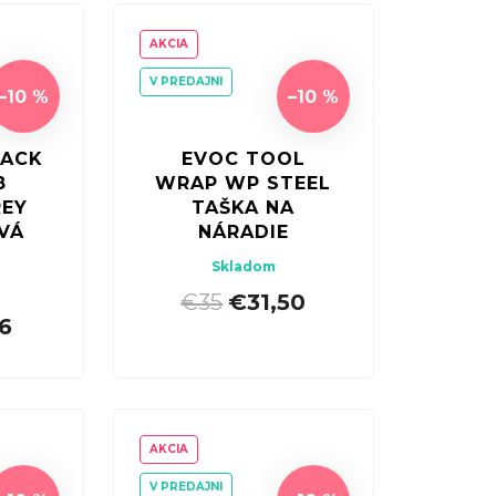
AKCIA
V PREDAJNI
–10 %
–10 %
PACK
EVOC TOOL
8
WRAP WP STEEL
REY
TAŠKA NA
VÁ
NÁRADIE
Skladom
€35
€31,50
|
6
AKCIA
V PREDAJNI