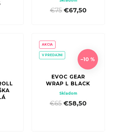
Skladom
6
€75
€67,50
|
AKCIA
V PREDAJNI
–10 %
EVOC GEAR
ROLL
WRAP L BLACK
ŠKA
Skladom
LÁ
€65
€58,50
|