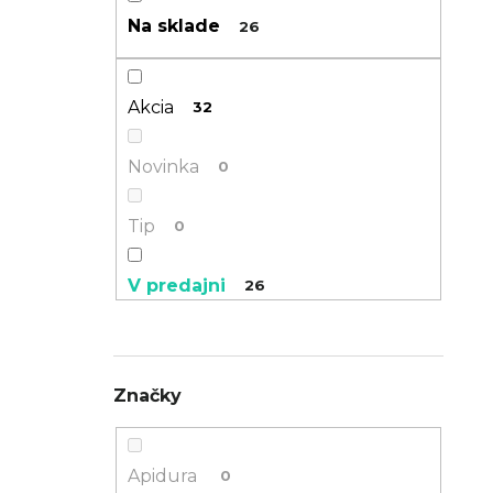
n
Na sklade
26
TREK PROCALIBER 8 FURY RED
e
€1 449
l
Akcia
32
Novinka
0
Tip
0
V predajni
26
Posledný kus
1
Značky
Eshop zľava
29
Apidura
0