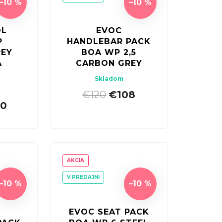
–10 %
–10 %
OL
EVOC
P
HANDLEBAR PACK
REY
BOA WP 2,5
A
CARBON GREY
Skladom
€120
€108
|
50
AKCIA
V PREDAJNI
–10 %
–10 %
EVOC SEAT PACK