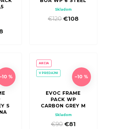
PACK
BOA WP 6 STEEL
,5
Skladom
€120
€108
|
8
AKCIA
V PREDAJNI
–10 %
–10 %
ME
EVOC FRAME
P
PACK WP
Y S
CARBON GREY M
 NA
Skladom
€90
€81
|