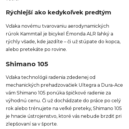
Rýchlejší ako kedykoľvek predtým
Vďaka novému tvarovaniu aerodynamických
rúrok Kammtail je bicykel Émonda ALR ľahký a
rýchly všade, kde jazdíte – či už stúpate do kopca,
alebo pretekáte po rovine.
Shimano 105
Vďaka technológii radenia zdedenej od
mechanických prehadzovačiek Ultegra a Dura-Ace
vám Shimano 105 ponúka špičkové radenie za
výhodnú cenu. Či už dochádzate do práce po celý
rok alebo trénujete na veľké preteky, Shimano 105
je hnacie ústrojenstvo, ktoré vás nebude brzdiť pri
zlepšovaní sa v športe.