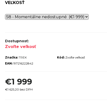
VEĽKOSŤ
r
ú
č
a
m
e
Zvoľte veľkosť
Značka:
TREK
Kód:
Zvoľte veľkosť
EAN:
197216222842
TREK
€1 999
MARLIN
6 GEN 3
LAVA
€1 625,20 bez DPH
2026
€979
Jednotková