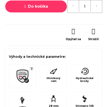
cena:
Do košíka
Opýtať sa
Strážiť
Výhody a technické parametre:
?
Hliníkový
Hydraulické
rám
brzdy
28 mm
Shimano 105