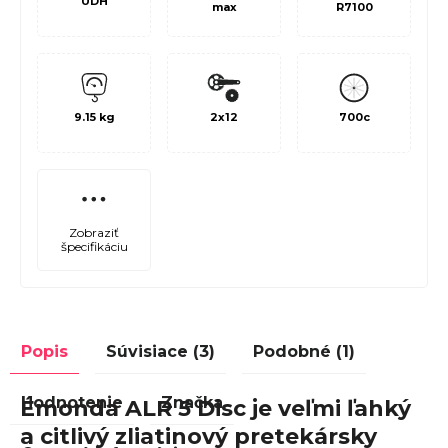
UDH
max
R7100
9.15 kg
2x12
700c
Zobraziť
špecifikáciu
Popis
Súvisiace (3)
Podobné (1)
Hodnotenie
Značka
Émonda ALR 5 Disc je veľmi ľahký
a citlivý zliatinový pretekársky