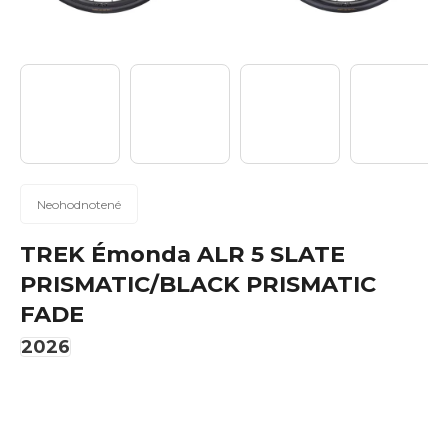
n
á
j
s
ť
?
Priemerné
Neohodnotené
hodnotenie
produktu
TREK Émonda ALR 5 SLATE
Hľadať
je
PRISMATIC/BLACK PRISMATIC
0,0
FADE
z
5
2026
hviezdičiek.
O
d
p
o