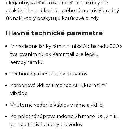
elegantný vzhľad a ovládateľnosť, akú by ste
očakávali len od karbónového rámu, a istý brzdný
účinok, ktorý poskytujú kotúčové brzdy.
Hlavné technické parametre
Mimoriadne ľahký rám z hliníka Alpha radu 300 s
tvarovaním rúrok Kammtail pre lepšiu
aerodynamiku
Technológia neviditeľných zvarov
Karbónová vidlica Émonda ALR, ktorá tlmí
vibrácie
Vnútorné vedenie káblov v ráme a vidlici
Kompletná súprava radenia Shimano 105, 2 × 12
pre spoľahlivé zmeny prevodov