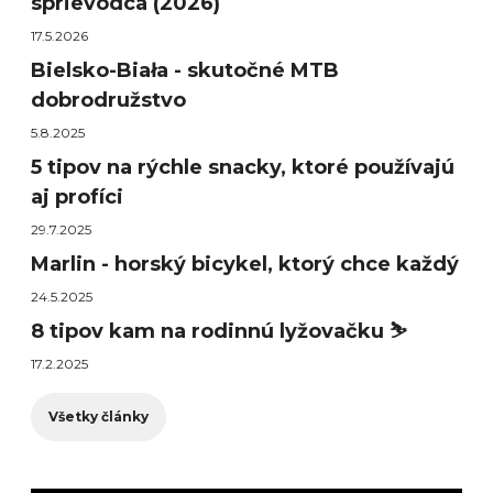
sprievodca (2026)
17.5.2026
Bielsko-Biała - skutočné MTB
dobrodružstvo
5.8.2025
5 tipov na rýchle snacky, ktoré používajú
aj profíci
29.7.2025
Marlin - horský bicykel, ktorý chce každý
24.5.2025
8 tipov kam na rodinnú lyžovačku ⛷️
17.2.2025
Všetky články