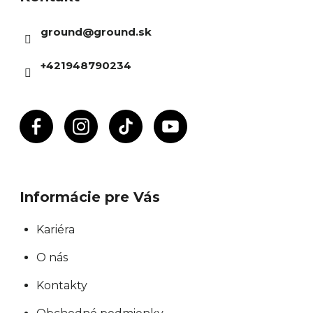
ä
ground
@
ground.sk
t
i
+421948790234
e
Informácie pre Vás
Kariéra
O nás
Kontakty