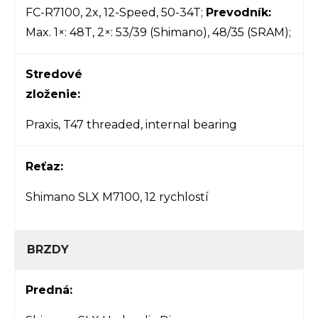
FC-R7100, 2x, 12-Speed, 50-34T;
Prevodník:
Max. 1×: 48T, 2×: 53/39 (Shimano), 48/35 (SRAM);
Stredové
zloženie:
Praxis, T47 threaded, internal bearing
Reťaz:
Shimano SLX M7100, 12 rychlostí
BRZDY
Predná: