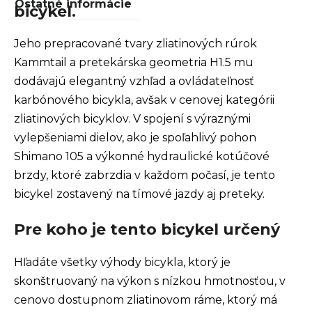
Ostatné informácie
bicykel.
Jeho prepracované tvary zliatinových rúrok
Kammtail a pretekárska geometria H1.5 mu
dodávajú elegantný vzhľad a ovládateľnosť
karbónového bicykla, avšak v cenovej kategórii
zliatinových bicyklov. V spojení s výraznými
vylepšeniami dielov, ako je spoľahlivý pohon
Shimano 105 a výkonné hydraulické kotúčové
brzdy, ktoré zabrzdia v každom počasí, je tento
bicykel zostavený na tímové jazdy aj preteky.
Pre koho je tento bicykel určený
Hľadáte všetky výhody bicykla, ktorý je
skonštruovaný na výkon s nízkou hmotnosťou, v
cenovo dostupnom zliatinovom ráme, ktorý má