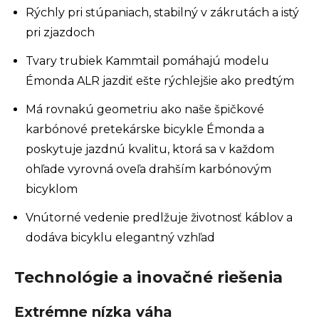
Rýchly pri stúpaniach, stabilný v zákrutách a istý
pri zjazdoch
Tvary trubiek Kammtail pomáhajú modelu
Émonda ALR jazdiť ešte rýchlejšie ako predtým
Má rovnakú geometriu ako naše špičkové
karbónové pretekárske bicykle Émonda a
poskytuje jazdnú kvalitu, ktorá sa v každom
ohľade vyrovná oveľa drahším karbónovým
bicyklom
Vnútorné vedenie predlžuje životnosť káblov a
dodáva bicyklu elegantný vzhľad
Technológie a inovačné riešenia
Extrémne nízka váha