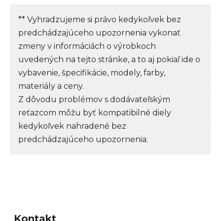
** Vyhradzujeme si právo kedykoľvek bez
predchádzajúceho upozornenia vykonať
zmeny v informáciách o výrobkoch
uvedených na tejto stránke, a to aj pokiaľ ide o
vybavenie, špecifikácie, modely, farby,
materiály a ceny.
Z dôvodu problémov s dodávateľským
reťazcom môžu byť kompatibilné diely
kedykoľvek nahradené bez
predchádzajúceho upozornenia.
Z
á
Kontakt
p