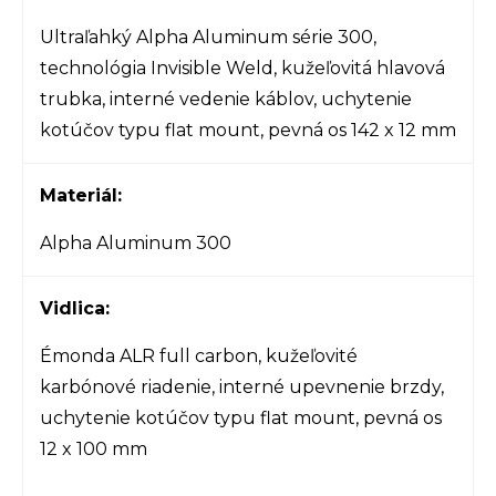
Ultraľahký Alpha Aluminum série 300,
technológia Invisible Weld, kužeľovitá hlavová
trubka, interné vedenie káblov, uchytenie
kotúčov typu flat mount, pevná os 142 x 12 mm
Materiál:
Alpha Aluminum 300
Vidlica:
Émonda ALR full carbon, kužeľovité
karbónové riadenie, interné upevnenie brzdy,
uchytenie kotúčov typu flat mount, pevná os
12 x 100 mm