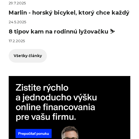
29.7.2025
Marlin - horský bicykel, ktorý chce každý
24.5.2025
8 tipov kam na rodinnú lyžovačku ⛷️
17.2.2025
Všetky články