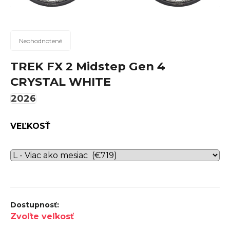
n
á
j
Priemerné
Neohodnotené
hodnotenie
s
produktu
TREK FX 2 Midstep Gen 4
ť
je
CRYSTAL WHITE
?
0,0
z
2026
5
hviezdičiek.
VEĽKOSŤ
Hľadať
O
d
p
Zvoľte veľkosť
o