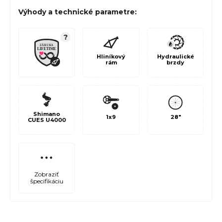
Výhody a technické parametre:
?
Hliníkový
Hydraulické
rám
brzdy
Shimano
1x9
28"
CUES U4000
Zobraziť
špecifikáciu