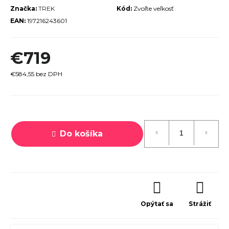
Značka:
TREK
Kód:
Zvoľte veľkosť
r
EAN:
197216243601
ú
č
€719
a
m
€584,55 bez DPH
e
Jednotková
cena:
Do košíka
TREK
MARLIN
6 GEN 3
LAVA
2026
Opýtať sa
Strážiť
€979