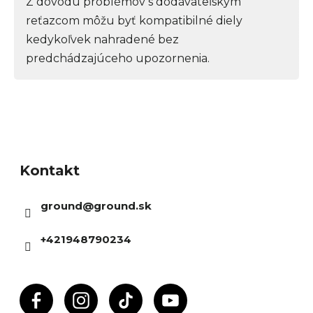
Z dôvodu problémov s dodávateľským
reťazcom môžu byť kompatibilné diely
kedykoľvek nahradené bez
predchádzajúceho upozornenia.
Z
á
Kontakt
p
ä
ground
@
ground.sk
t
i
+421948790234
e