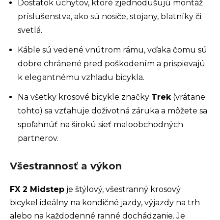
Dostatok úchytov, ktoré zjednodušujú montáž
príslušenstva, ako sú nosiče, stojany, blatníky či
svetlá.
Káble sú vedené vnútrom rámu, vďaka čomu sú
dobre chránené pred poškodením a prispievajú
k elegantnému vzhľadu bicykla.
Na všetky krosové bicykle značky
Trek
(vrátane
tohto) sa vzťahuje doživotná záruka a môžete sa
spoľahnúť na širokú sieť maloobchodných
partnerov.
Všestrannosť a výkon
FX 2 Midstep
je štýlový, všestranný krosový
bicykel ideálny na kondičné jazdy, výjazdy na trh
alebo na každodenné ranné dochádzanie. Je