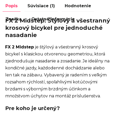
Popis
Súvisiace (1)
Hodnotenie
Značka
Ostatné informácie
FX 2 Midstep: Štýlový a všestranný
krosový bicykel pre jednoduché
nasadanie
FX 2 Midstep
je štýlový a všestranný krosový
bicykel s klasickou otvorenou geometriou, ktorá
zjednodušuje nasadanie a zosadanie. Je ideálny na
kondičné jazdy, každodenné dochádzanie alebo
len tak na zábavu. Vybavený je radením s veľkým
rozsahom rýchlostí, spoľahlivými kotúčovými
brzdami s výborným brzdným účinkom a
množstvom úchytov na montáž príslušenstva.
Pre koho je určený?