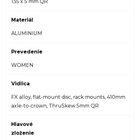
135 x 5 mm QR
Materiál
ALUMINIUM
Prevedenie
WOMEN
Vidlica
FX alloy, flat-mount disc, rack mounts, 410mm
axle-to-crown, ThruSkew 5mm QR
Hlavové
zloženie