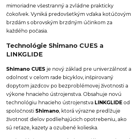
mimoriadne všestranný a zvládne prakticky
čokoľvek. Vyniká predovšetkým vďaka kotúčovým
brzdám s obrovským brzdným účinkom za
každého počasia.
Technológie Shimano CUES a
LINKGLIDE
Shimano CUES
je nový základ pre univerzálnosť a
odolnosť v celom rade bicyklov, inšpirovaný
dopytom jazdcov po bezproblémovej životnosti a
výkone hnacieho ústrojenstva. Obsahuje novú
technológiu hnacieho ústrojenstva
LINKGLIDE
od
spoločnosti
Shimano
, ktorá výrazne predlžuje
životnosť dielov podliehajúcich opotrebeniu, ako
sú reťaze, kazety a ozubené kolieska.