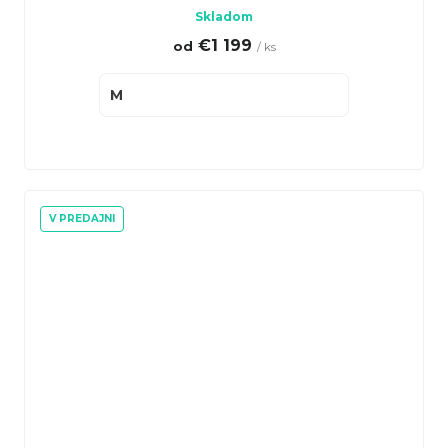
Skladom
€1 199
od
/ ks
M
V PREDAJNI