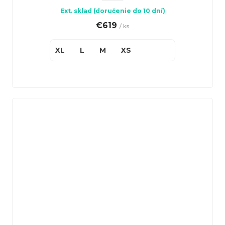
Ext. sklad (doručenie do 10 dní)
€619
/ ks
XL
L
M
XS