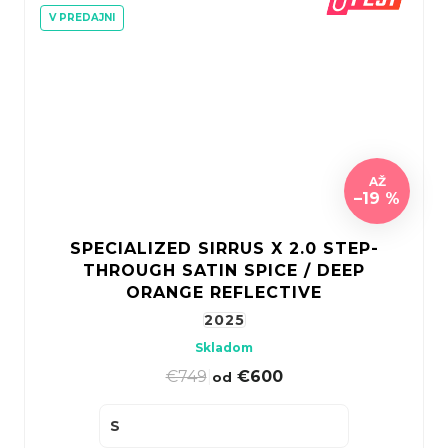
V PREDAJNI
AŽ
–19 %
SPECIALIZED SIRRUS X 2.0 STEP-
THROUGH SATIN SPICE / DEEP
ORANGE REFLECTIVE
2025
Skladom
€749
|
€600
od
S