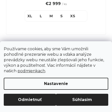
€2 999
/ ks
XL
L
M
S
XS
Používame cookies, aby sme Vám umožnili
Načítať 24 ďalších
pohodlné prezeranie webu a vďaka analýze
S
prevádzky webu neustále zlepšovali jeho funkcie,
1
3
výkon a použiteľnosť. Viac informácií nájdete v
t
O
našich
podmienkach
.
57
položiek celkom
r
v
á
Hore
l
Nastavenie
n
á
k
d
Z
o
Odmietnuť
Súhlasím
a
á
v
c
Kontakt
p