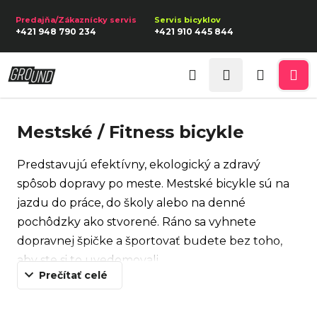
K
Prejsť
na
o
Späť
Späť
+421 948 790 234
+421 910 445 844
obsah
š
í
Prihlásenie
Č
k
Hľadať
Nákupn
Me
o
p
košík
Mestské / Fitness bicykle
o
t
Predstavujú efektívny, ekologický a zdravý
r
spôsob dopravy po meste. Mestské bicykle sú na
e
jazdu do práce, do školy alebo na denné
b
pochôdzky ako stvorené. Ráno sa vyhnete
u
dopravnej špičke a športovať budete bez toho,
j
aby ste si to uvedomovali.
e
Prečítať celé
Mestské bicykle majú širšie sedlo pre pohodlnú
t
jazdu a hrubšie pneumatiky, ktoré absorbujú
e