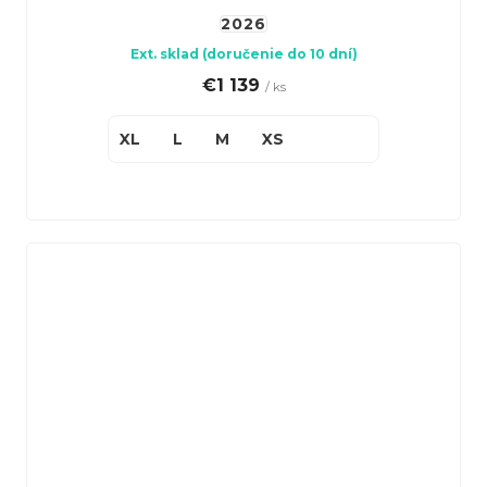
2026
Ext. sklad (doručenie do 10 dní)
€1 139
/ ks
XL
L
M
XS