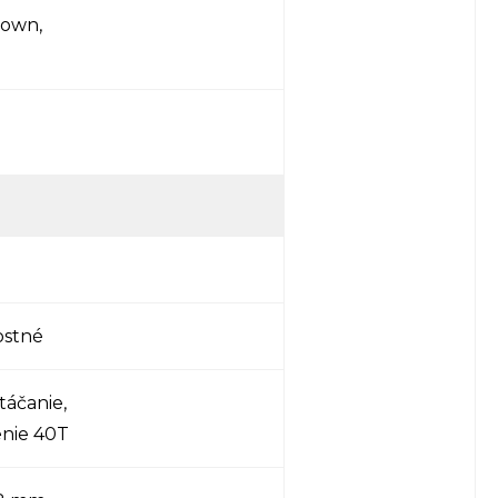
rown,
ostné
táčanie,
nie 40T