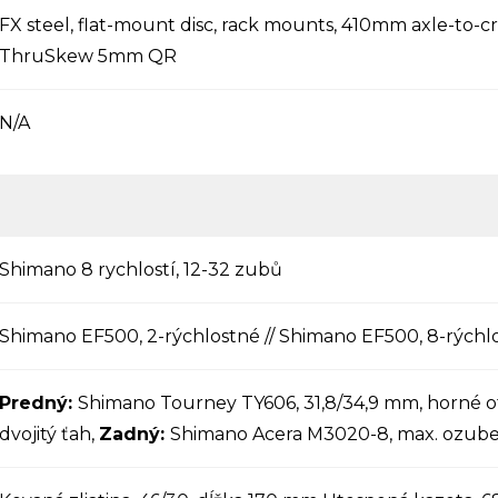
FX steel, flat-mount disc, rack mounts, 410mm axle-to-c
ThruSkew 5mm QR
N/A
Shimano 8 rychlostí, 12-32 zubů
Shimano EF500, 2-rýchlostné // Shimano EF500, 8-rýchl
Predný:
Shimano Tourney TY606, 31,8/34,9 mm, horné o
dvojitý ťah,
Zadný:
Shimano Acera M3020-8, max. ozube