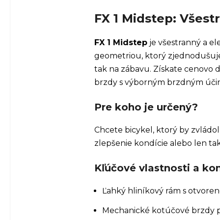
FX 1 Midstep: Všest
FX 1 Midstep
je všestranný a e
geometriou, ktorý zjednodušuje
tak na zábavu. Získate cenovo 
brzdy s výborným brzdným účin
Pre koho je určený?
Chcete bicykel, ktorý by zvládo
zlepšenie kondície alebo len ta
Kľúčové vlastnosti a k
Ľahký hliníkový rám s otvoren
Mechanické kotúčové brzdy pr