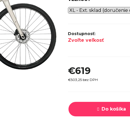
SPECI
TREK MARLIN 6 GEN 3 LAVA
CYPRES
2026
€979
Zvoľte veľkosť
€619
€503,25 bez DPH
Jednotková
cena:
Do košíka