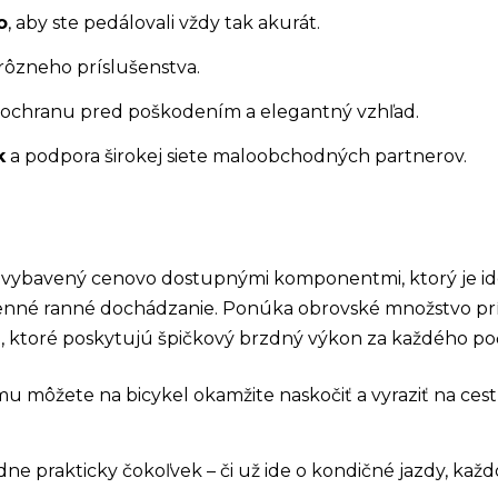
o
, aby ste pedálovali vždy tak akurát.
ôzneho príslušenstva.
 ochranu pred poškodením a elegantný vzhľad.
k
a podpora širokej siete maloobchodných partnerov.
l vybavený cenovo dostupnými komponentmi, ktorý je id
enné ranné dochádzanie. Ponúka obrovské množstvo prí
ktoré poskytujú špičkový brzdný výkon za každého poč
mu môžete na bicykel okamžite naskočiť a vyraziť na ces
dne prakticky čokoľvek – či už ide o kondičné jazdy, k