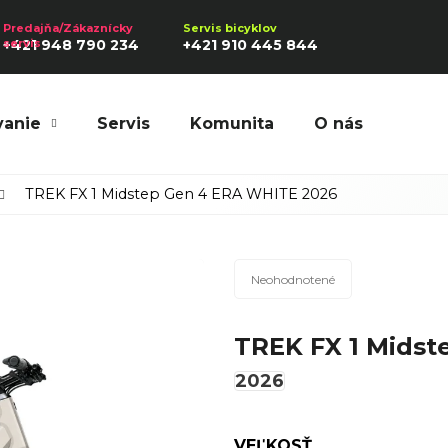
+421 948 790 234
+421 910 445 844
vanie
Servis
Komunita
O nás
Hľadať
TREK FX 1 Midstep Gen 4 ERA WHITE
2026
Priemerné
Odporúčame
Neohodnotené
hodnotenie
produktu
TREK FX 1 Mids
je
0,0
2026
z
5
hviezdičiek.
VEĽKOSŤ