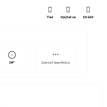
Tlač
Opýtať sa
Strážiť
Zobraziť špecifikáciu
28"