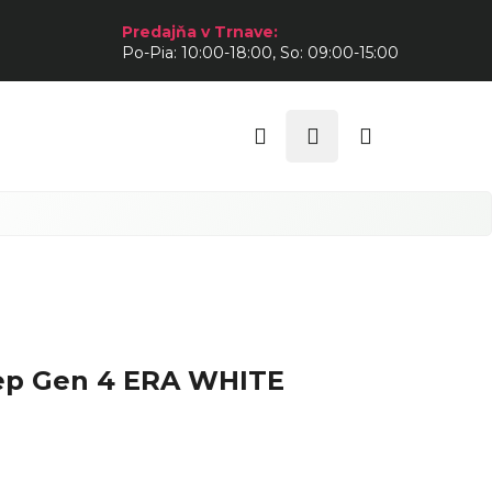
Predajňa v Trnave:
Po-Pia: 10:00-18:00, So: 09:00-15:00
Hľadať
Prihlásenie
Nákupný
košík
tep Gen 4 ERA WHITE