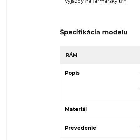
výjazdy na farmársky trh.
Špecifikácia modelu
RÁM
Popis
Materiál
Prevedenie