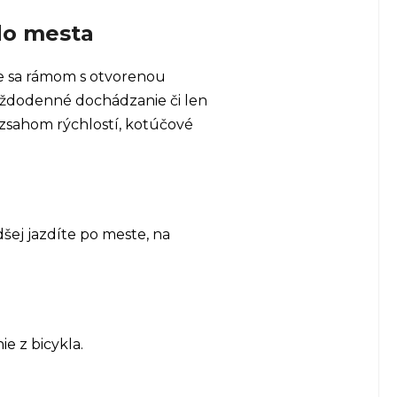
do mesta
je sa rámom s otvorenou
každodenné dochádzanie či len
ozsahom rýchlostí, kotúčové
šej jazdíte po meste, na
e z bicykla.