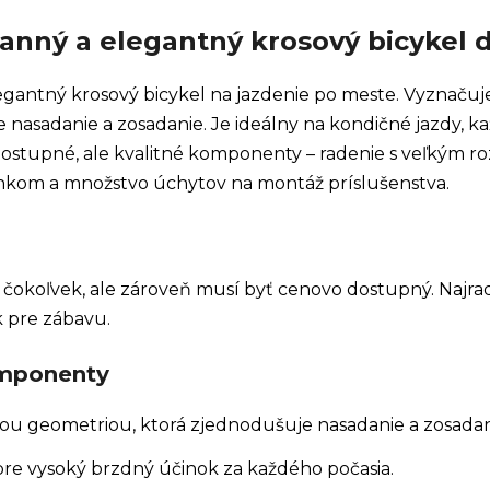
ranný a elegantný krosový bicykel 
legantný krosový bicykel na jazdenie po meste. Vyznaču
 nasadanie a zosadanie. Je ideálny na kondičné jazdy, 
dostupné, ale kvalitné komponenty – radenie s veľkým r
kom a množstvo úchytov na montáž príslušenstva.
l čokoľvek, ale zároveň musí byť cenovo dostupný. Najrad
k pre zábavu.
omponenty
ou geometriou, ktorá zjednodušuje nasadanie a zosadani
e vysoký brzdný účinok za každého počasia.