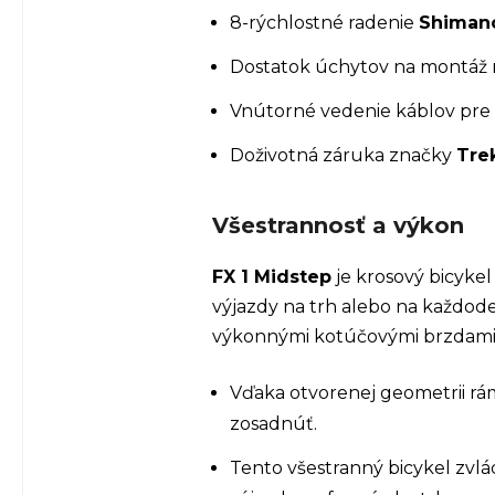
8-rýchlostné radenie
Shiman
Dostatok úchytov na montáž r
Vnútorné vedenie káblov pre
Doživotná záruka značky
Tre
Všestrannosť a výkon
FX 1 Midstep
je krosový bicyke
výjazdy na trh alebo na každod
výkonnými kotúčovými brzdami, 
Vďaka otvorenej geometrii rá
zosadnúť.
Tento všestranný bicykel zvlá