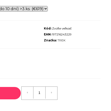
ALIZED SIRRUS X 3.0 GLOSS
S / COOL GREY REFLECTIVE
2025
€600
€899
Kód:
Zvoľte veľkosť
Pôvodne:
EAN:
197216243229
Značka:
TREK