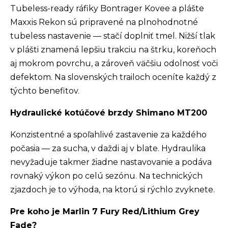
Tubeless-ready ráfiky Bontrager Kovee a plášte
Maxxis Rekon sú pripravené na plnohodnotné
tubeless nastavenie — stačí doplniť tmel. Nižší tlak
v plášti znamená lepšiu trakciu na štrku, koreňoch
aj mokrom povrchu, a zároveň väčšiu odolnosť voči
defektom. Na slovenských trailoch oceníte každý z
týchto benefitov.
Hydraulické kotúčové brzdy Shimano MT200
Konzistentné a spoľahlivé zastavenie za každého
počasia — za sucha, v daždi aj v blate. Hydraulika
nevyžaduje takmer žiadne nastavovanie a podáva
rovnaký výkon po celú sezónu. Na technických
zjazdoch je to výhoda, na ktorú si rýchlo zvyknete.
Pre koho je Marlin 7 Fury Red/Lithium Grey
Fade?