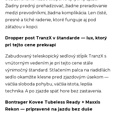
Žiadny predný prehadzovač, žiadne preraďovanie
medzi prevodníkmi, žiadna komplikácia. Len čisté,
presné a tiché radenie, ktoré funguje aj pod
záťažou v kopci.
Dropper post TranzX v štandarde — lux, ktorý
pri tejto cene prekvapí
Zabudovaný teleskopický sedlový stĺpik TranzX s
vnútorným vedením je pri tejto cene stále
výnimočný štandard. Stlačením palca na riadidlách
sedlo okamžite klesne pred zjazdovým úsekom —
väčšia sloboda pohybu, väčšia istota, lepšia
technika. A po zjazde späť hore bez zastavenia.
Bontrager Kovee Tubeless Ready + Maxxis
Rekon — pripravené na jazdu bez duše