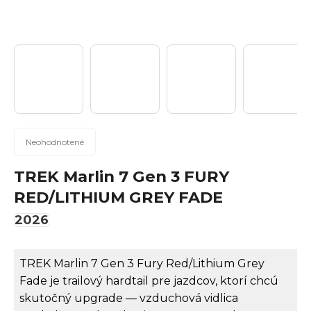
n
á
j
s
ť
?
Priemerné
Neohodnotené
hodnotenie
produktu
TREK Marlin 7 Gen 3 FURY
Hľadať
je
RED/LITHIUM GREY FADE
0,0
z
2026
5
hviezdičiek.
O
TREK Marlin 7 Gen 3 Fury Red/Lithium Grey
d
Fade je trailový hardtail pre jazdcov, ktorí chcú
p
skutočný upgrade — vzduchová vidlica
o