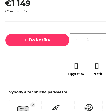
€1 149
€934,15 bez DPH
Jednotková
cena:
Do košíka
Opýtať sa
Strážiť
Výhody a technické parametre:
?