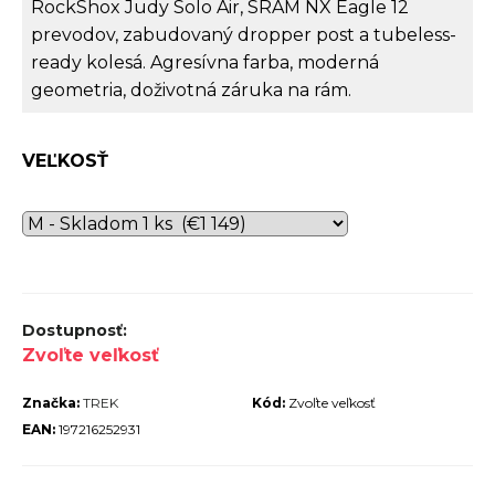
RockShox Judy Solo Air, SRAM NX Eagle 12
r
prevodov, zabudovaný dropper post a tubeless-
ú
ready kolesá. Agresívna farba, moderná
č
geometria, doživotná záruka na rám.
a
m
VEĽKOSŤ
e
TREK
MARLIN
Zvoľte veľkosť
6 GEN 3
LAVA
Značka:
TREK
Kód:
Zvoľte veľkosť
2026
EAN:
197216252931
€979