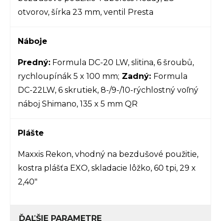
otvorov, šírka 23 mm, ventil Presta
Náboje
Predný:
Formula DC-20 LW, slitina, 6 šroubů,
rychloupínák 5 x 100 mm;
Zadný:
Formula
DC-22LW, 6 skrutiek, 8-/9-/10-rýchlostný voľný
náboj Shimano, 135 x 5 mm QR
Plášte
Maxxis Rekon, vhodný na bezdušové použitie,
kostra plášťa EXO, skladacie lôžko, 60 tpi, 29 x
2,40"
ĎAĽŠIE PARAMETRE