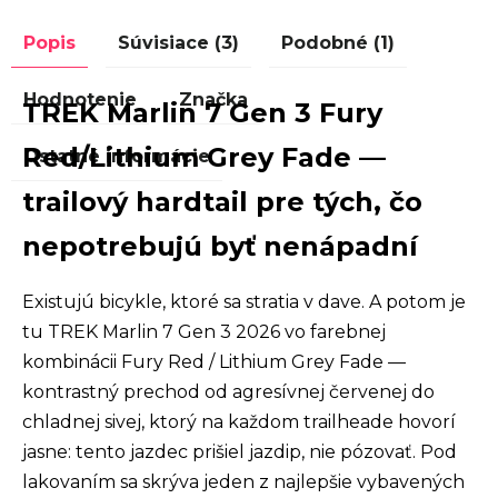
Popis
Súvisiace (3)
Podobné (1)
Hodnotenie
Značka
TREK Marlin 7 Gen 3 Fury
Red/Lithium Grey Fade —
Ostatné informácie
trailový hardtail pre tých, čo
nepotrebujú byť nenápadní
Existujú bicykle, ktoré sa stratia v dave. A potom je
tu TREK Marlin 7 Gen 3 2026 vo farebnej
kombinácii Fury Red / Lithium Grey Fade —
kontrastný prechod od agresívnej červenej do
chladnej sivej, ktorý na každom trailheade hovorí
jasne: tento jazdec prišiel jazdip, nie pózovať. Pod
lakovaním sa skrýva jeden z najlepšie vybavených