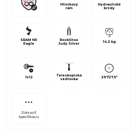
Hliníkový
Hydraulické
rám
brzdy
SRAM NX
RockShox
14.2 kg
Eagle
Judy Silver
Teleskopická
1x12
29"/27.5"
sedlovka
Zobraziť
špecifikáciu