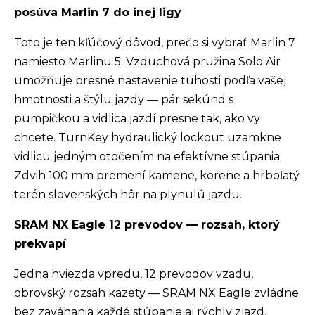
posúva Marlin 7 do inej ligy
Toto je ten kľúčový dôvod, prečo si vybrať Marlin 7
namiesto Marlinu 5. Vzduchová pružina Solo Air
umožňuje presné nastavenie tuhosti podľa vašej
hmotnosti a štýlu jazdy — pár sekúnd s
pumpičkou a vidlica jazdí presne tak, ako vy
chcete. TurnKey hydraulický lockout uzamkne
vidlicu jedným otočením na efektívne stúpania.
Zdvih 100 mm premení kamene, korene a hrboľatý
terén slovenských hôr na plynulú jazdu.
SRAM NX Eagle 12 prevodov — rozsah, ktorý
prekvapí
Jedna hviezda vpredu, 12 prevodov vzadu,
obrovský rozsah kazety — SRAM NX Eagle zvládne
bez zaváhania každé stúpanie aj rýchly zjazd.