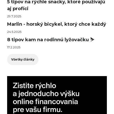
5 tipov na rýchle snacky, ktoré používajú
aj profíci
29.7.2025
Marlin - horský bicykel, ktorý chce každý
24.5.2025
8 tipov kam na rodinnú lyžovačku ⛷️
17.2.2025
Všetky články