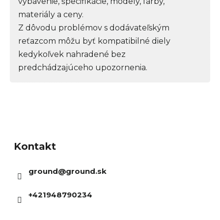
vybavenie, špecifikácie, modely, farby,
materiály a ceny.
Z dôvodu problémov s dodávateľským
reťazcom môžu byť kompatibilné diely
kedykoľvek nahradené bez
predchádzajúceho upozornenia.
Z
á
Kontakt
p
ä
ground
@
ground.sk
t
i
+421948790234
e