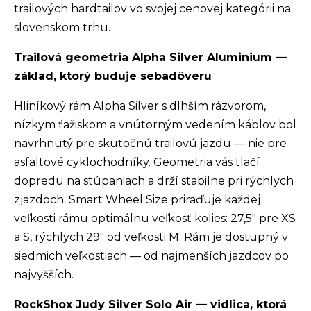
trailových hardtailov vo svojej cenovej kategórii na
slovenskom trhu.
Trailová geometria Alpha Silver Aluminium —
základ, ktorý buduje sebadôveru
Hliníkový rám Alpha Silver s dlhším rázvorom,
nízkym ťažiskom a vnútorným vedením káblov bol
navrhnutý pre skutočnú trailovú jazdu — nie pre
asfaltové cyklochodníky. Geometria vás tlačí
dopredu na stúpaniach a drží stabilne pri rýchlych
zjazdoch. Smart Wheel Size priraďuje každej
veľkosti rámu optimálnu veľkosť kolies: 27,5" pre XS
a S, rýchlych 29" od veľkosti M. Rám je dostupný v
siedmich veľkostiach — od najmenších jazdcov po
najvyšších.
RockShox Judy Silver Solo Air — vidlica, ktorá