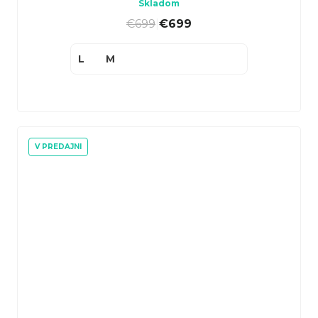
Skladom
€699
|
€699
L
M
V PREDAJNI