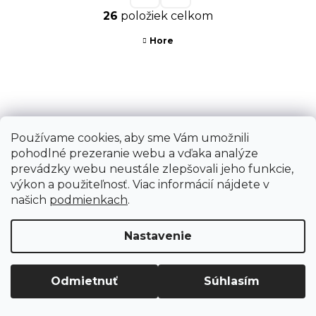
t
O
26
položiek celkom
r
v
á
Hore
l
n
á
k
d
Z
o
a
á
v
c
Kontakt
p
a
Používame cookies, aby sme Vám umožnili
i
ä
n
pohodlné prezeranie webu a vďaka analýze
ground
@
ground.sk
e
t
prevádzky webu neustále zlepšovali jeho funkcie,
i
p
výkon a použiteľnosť. Viac informácií nájdete v
i
e
+421948790234
našich
podmienkach
.
r
e
v
Nastavenie
k
y
Odmietnuť
Súhlasím
v
ý