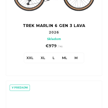
TREK MARLIN 6 GEN 3 LAVA
2026
Skladom
€979
/ ks
XXL
XL
L
ML
M
S(27,5")
V PREDAJNI