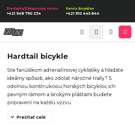
K
Prejsť
na
o
Späť
Späť
+421 948 790 234
+421 910 445 844
obsah
š
í
Prihlásenie
Č
k
Hľadať
Nákupn
Me
o
p
košík
Hardtail bicykle
o
t
Ste fanúšikom adrenalínovej cyklistiky a hľadáte
r
ideálny spôsob, ako zdolať náročné traily? S
e
odolnou konštrukciou horských bicyklov, ich
b
pevným rámom a širokými plášťami budete
u
pripravení na každú výzvu.
j
Horské bicykle sú určené na jazdu v teréne, či už
e
Prečítať celé
ide o lesné, poľné traily, štrkové cesty alebo
t
technické úseky. Na výber máte horský bicykel s
e