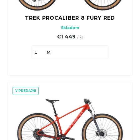
zjazdy a jazdu v bikeparkoch.
TREK PROCALIBER 8 FURY RED
Skladom
€1 449
/ ks
L
M
V PREDAJNI