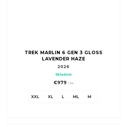
TREK MARLIN 6 GEN 3 GLOSS
LAVENDER HAZE
2026
Skladom
€979
/ ks
XXL
XL
L
ML
M
S(27,5")
X