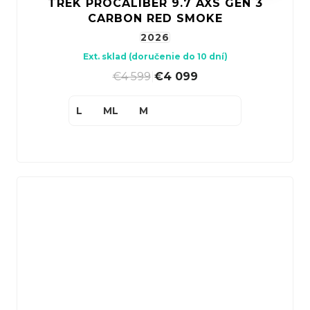
TREK PROCALIBER 9.7 AXS GEN 3
CARBON RED SMOKE
2026
Ext. sklad (doručenie do 10 dní)
€4 599
|
€4 099
L
ML
M