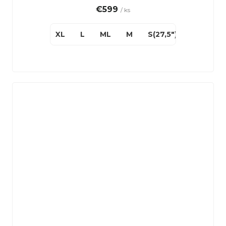
€599
/ ks
XL
L
ML
M
S(27,5")
XS(27,5"