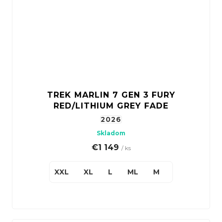
TREK MARLIN 7 GEN 3 FURY
RED/LITHIUM GREY FADE
2026
Skladom
€1 149
/ ks
XXL
XL
L
ML
M
S(27,5")
X