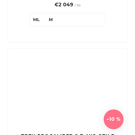
€2 049
/ ks
ML
M
–10 %