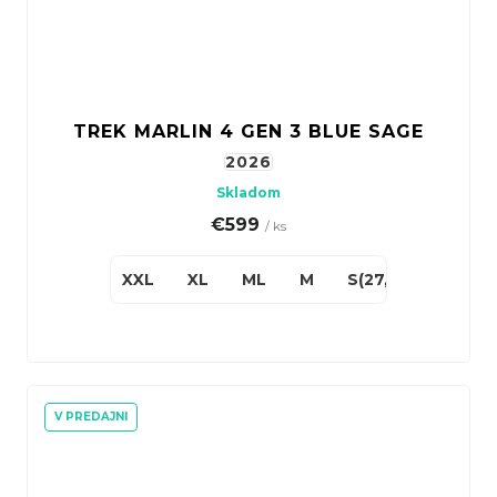
TREK MARLIN 4 GEN 3 BLUE SAGE
2026
Skladom
€599
/ ks
XXL
XL
ML
M
S(27,5")
XS(27,
V PREDAJNI