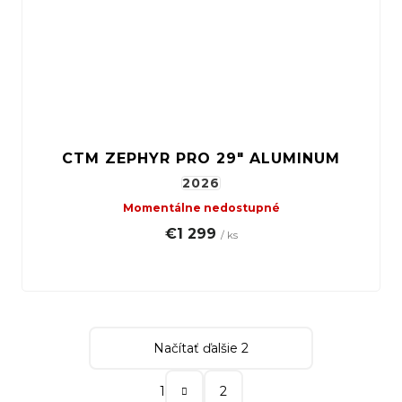
CTM ZEPHYR PRO 29" ALUMINUM
2026
Momentálne nedostupné
€1 299
/ ks
Načítať ďalšie 2
S
1
2