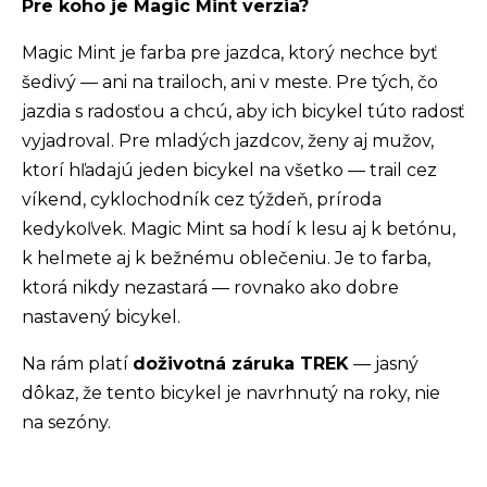
Pre koho je Magic Mint verzia?
Magic Mint je farba pre jazdca, ktorý nechce byť
šedivý — ani na trailoch, ani v meste. Pre tých, čo
jazdia s radosťou a chcú, aby ich bicykel túto radosť
vyjadroval. Pre mladých jazdcov, ženy aj mužov,
ktorí hľadajú jeden bicykel na všetko — trail cez
víkend, cyklochodník cez týždeň, príroda
kedykoľvek. Magic Mint sa hodí k lesu aj k betónu,
k helmete aj k bežnému oblečeniu. Je to farba,
ktorá nikdy nezastará — rovnako ako dobre
nastavený bicykel.
Na rám platí
doživotná záruka TREK
— jasný
dôkaz, že tento bicykel je navrhnutý na roky, nie
na sezóny.