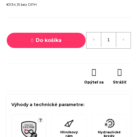
€934,15 bez DPH
Jednotková
cena:
Do košíka
Opýtať sa
Strážiť
Výhody a technické parametre:
?
Hliníkový
Hydraulické
rám
brzdy