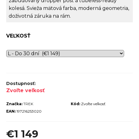
zabudovaný dropper post a tubeless-ready
r
kolesá. Svieža mätová farba, moderná geometria,
ú
doživotná záruka na rám.
č
a
VEĽKOSŤ
m
e
Zvoľte veľkosť
TREK
Značka:
TREK
Kód:
Zvoľte veľkosť
ROCALIBER
 FURY RED
EAN:
197216253020
€1 449
€1 149