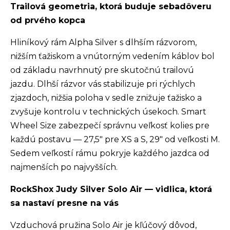
Trailová geometria, ktorá buduje sebadôveru
od prvého kopca
Hliníkový rám Alpha Silver s dlhším rázvorom,
nižším ťažiskom a vnútorným vedením káblov bol
od základu navrhnutý pre skutočnú trailovú
jazdu. Dlhší rázvor vás stabilizuje pri rýchlych
zjazdoch, nižšia poloha v sedle znižuje ťažisko a
zvyšuje kontrolu v technických úsekoch. Smart
Wheel Size zabezpečí správnu veľkosť kolies pre
každú postavu — 27,5" pre XS a S, 29" od veľkosti M.
Sedem veľkostí rámu pokryje každého jazdca od
najmenších po najvyšších.
RockShox Judy Silver Solo Air — vidlica, ktorá
sa nastaví presne na vás
Vzduchová pružina Solo Air je kľúčový dôvod,