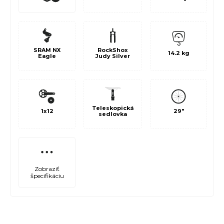
SRAM NX
RockShox
14.2 kg
Eagle
Judy Silver
Teleskopická
1x12
29"
sedlovka
Zobraziť
špecifikáciu