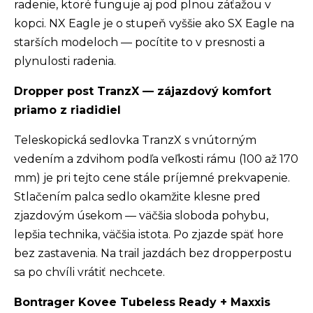
radenie, ktoré funguje aj pod plnou záťažou v
kopci. NX Eagle je o stupeň vyššie ako SX Eagle na
starších modeloch — pocítite to v presnosti a
plynulosti radenia.
Dropper post TranzX — zájazdový komfort
priamo z riadidiel
Teleskopická sedlovka TranzX s vnútorným
vedením a zdvihom podľa veľkosti rámu (100 až 170
mm) je pri tejto cene stále príjemné prekvapenie.
Stlačením palca sedlo okamžite klesne pred
zjazdovým úsekom — väčšia sloboda pohybu,
lepšia technika, väčšia istota. Po zjazde späť hore
bez zastavenia. Na trail jazdách bez dropperpostu
sa po chvíli vrátiť nechcete.
Bontrager Kovee Tubeless Ready + Maxxis