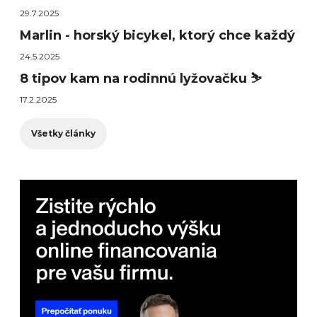
29.7.2025
Marlin - horský bicykel, ktorý chce každý
24.5.2025
8 tipov kam na rodinnú lyžovačku ⛷️
17.2.2025
Všetky články