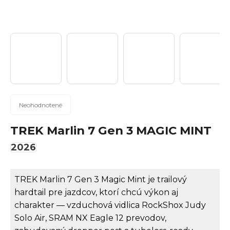
n
á
j
s
ť
?
Priemerné
Neohodnotené
hodnotenie
produktu
TREK Marlin 7 Gen 3 MAGIC MINT
Hľadať
je
2026
0,0
z
5
TREK Marlin 7 Gen 3 Magic Mint je trailový
hviezdičiek.
O
hardtail pre jazdcov, ktorí chcú výkon aj
d
charakter — vzduchová vidlica RockShox Judy
p
Solo Air, SRAM NX Eagle 12 prevodov,
o