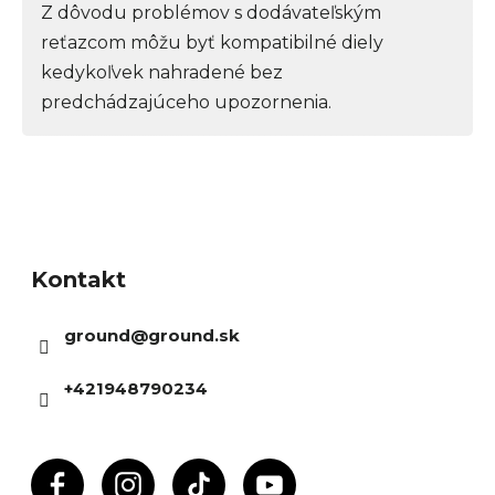
Z dôvodu problémov s dodávateľským
reťazcom môžu byť kompatibilné diely
kedykoľvek nahradené bez
predchádzajúceho upozornenia.
Z
á
Kontakt
p
ä
ground
@
ground.sk
t
i
+421948790234
e