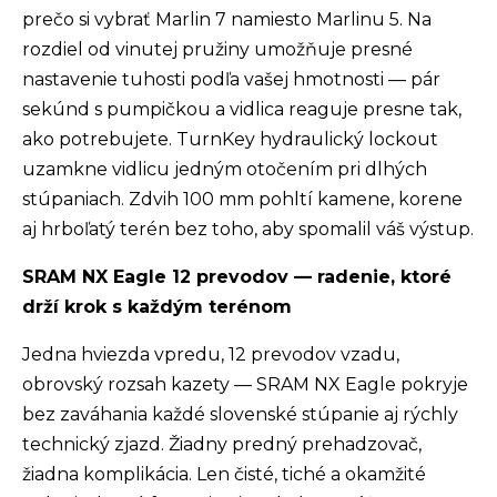
prečo si vybrať Marlin 7 namiesto Marlinu 5. Na
rozdiel od vinutej pružiny umožňuje presné
nastavenie tuhosti podľa vašej hmotnosti — pár
sekúnd s pumpičkou a vidlica reaguje presne tak,
ako potrebujete. TurnKey hydraulický lockout
uzamkne vidlicu jedným otočením pri dlhých
stúpaniach. Zdvih 100 mm pohltí kamene, korene
aj hrboľatý terén bez toho, aby spomalil váš výstup.
SRAM NX Eagle 12 prevodov — radenie, ktoré
drží krok s každým terénom
Jedna hviezda vpredu, 12 prevodov vzadu,
obrovský rozsah kazety — SRAM NX Eagle pokryje
bez zaváhania každé slovenské stúpanie aj rýchly
technický zjazd. Žiadny predný prehadzovač,
žiadna komplikácia. Len čisté, tiché a okamžité