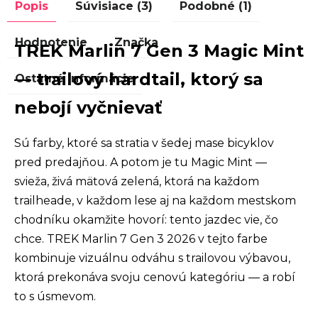
Popis
Súvisiace (3)
Podobné (1)
Hodnotenie
Značka
TREK Marlin 7 Gen 3 Magic Mint
— trailový hardtail, ktorý sa
Ostatné informácie
nebojí vyčnievať
Sú farby, ktoré sa stratia v šedej mase bicyklov
pred predajňou. A potom je tu Magic Mint —
svieža, živá mätová zelená, ktorá na každom
trailheade, v každom lese aj na každom mestskom
chodníku okamžite hovorí: tento jazdec vie, čo
chce. TREK Marlin 7 Gen 3 2026 v tejto farbe
kombinuje vizuálnu odváhu s trailovou výbavou,
ktorá prekonáva svoju cenovú kategóriu — a robí
to s úsmevom.