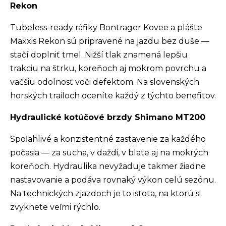
Rekon
Tubeless-ready ráfiky Bontrager Kovee a plášte
Maxxis Rekon sú pripravené na jazdu bez duše —
stačí doplniť tmel. Nižší tlak znamená lepšiu
trakciu na štrku, koreňoch aj mokrom povrchu a
väčšiu odolnosť voči defektom. Na slovenských
horských trailoch oceníte každý z týchto benefitov.
Hydraulické kotúčové brzdy Shimano MT200
Spoľahlivé a konzistentné zastavenie za každého
počasia — za sucha, v daždi, v blate aj na mokrých
koreňoch. Hydraulika nevyžaduje takmer žiadne
nastavovanie a podáva rovnaký výkon celú sezónu.
Na technických zjazdoch je to istota, na ktorú si
zvyknete veľmi rýchlo.