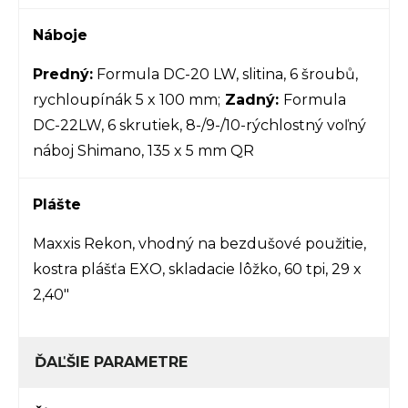
Náboje
Predný:
Formula DC-20 LW, slitina, 6 šroubů,
rychloupínák 5 x 100 mm;
Zadný:
Formula
DC-22LW, 6 skrutiek, 8-/9-/10-rýchlostný voľný
náboj Shimano, 135 x 5 mm QR
Plášte
Maxxis Rekon, vhodný na bezdušové použitie,
kostra plášťa EXO, skladacie lôžko, 60 tpi, 29 x
2,40"
ĎAĽŠIE PARAMETRE