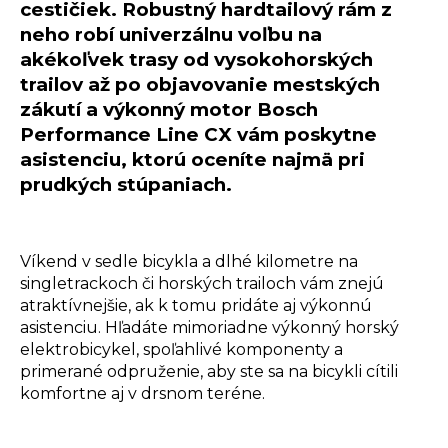
cestičiek. Robustný hardtailový rám z
neho robí univerzálnu voľbu na
akékoľvek trasy od vysokohorských
trailov až po objavovanie mestských
zákutí a výkonný motor Bosch
Performance Line CX vám poskytne
asistenciu, ktorú oceníte najmä pri
prudkých stúpaniach.
Víkend v sedle bicykla a dlhé kilometre na
singletrackoch či horských trailoch vám znejú
atraktívnejšie, ak k tomu pridáte aj výkonnú
asistenciu. Hľadáte mimoriadne výkonný horský
elektrobicykel, spoľahlivé komponenty a
primerané odpruženie, aby ste sa na bicykli cítili
komfortne aj v drsnom teréne.