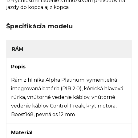
12-rýchlostné radenie s množstvom prevodov na
jazdy do kopca aj z kopca.
Špecifikácia modelu
RÁM
Popis
Rám z hliníka Alpha Platinum, vymeniteľná
integrovaná batéria (RIB 2.0), kónická hlavová
rúrka, vnútorné vedenie káblov, vnútorné
vedenie káblov Control Freak, kryt motora,
Boost148, pevná os 12 mm
Materiál