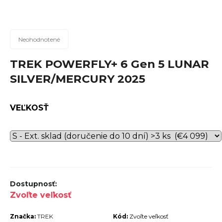
n
á
j
Priemerné
Neohodnotené
hodnotenie
s
produktu
TREK POWERFLY+ 6 Gen 5 LUNAR
ť
je
SILVER/MERCURY 2025
?
0,0
z
5
VEĽKOSŤ
hviezdičiek.
Hľadať
O
d
Zvoľte veľkosť
p
Značka:
TREK
Kód:
Zvoľte veľkosť
o