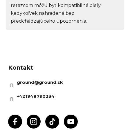
reťazcom môžu byť kompatibilné diely
kedykoľvek nahradené bez
predchádzajúceho upozornenia.
Z
á
Kontakt
p
ä
ground
@
ground.sk
t
i
+421948790234
e