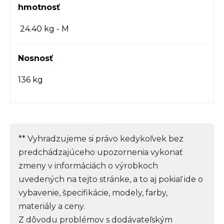
hmotnosť
24.40 kg - M
Nosnosť
136 kg
** Vyhradzujeme si právo kedykoľvek bez
predchádzajúceho upozornenia vykonať
zmeny v informáciách o výrobkoch
uvedených na tejto stránke, a to aj pokiaľ ide o
vybavenie, špecifikácie, modely, farby,
materiály a ceny.
Z dôvodu problémov s dodávateľským