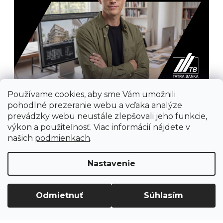
Používame cookies, aby sme Vám umožnili
pohodlné prezeranie webu a vďaka analýze
prevádzky webu neustále zlepšovali jeho funkcie,
výkon a použiteľnosť. Viac informácií nájdete v
našich
podmienkach
.
Prijímame online platby
Nastavenie
Odmietnuť
Súhlasím
Vytvoril Shoptet
Copyright 2026
Ground Cycling Store
. Všetky