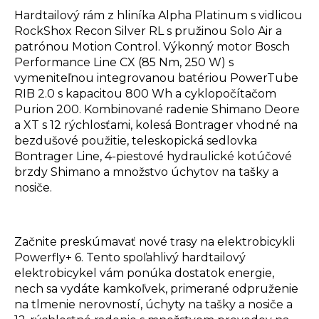
Hardtailový rám z hliníka Alpha Platinum s vidlicou
RockShox Recon Silver RL s pružinou Solo Air a
patrónou Motion Control. Výkonný motor Bosch
Performance Line CX (85 Nm, 250 W) s
vymeniteľnou integrovanou batériou PowerTube
RIB 2.0 s kapacitou 800 Wh a cyklopočítačom
Purion 200. Kombinované radenie Shimano Deore
a XT s 12 rýchlosťami, kolesá Bontrager vhodné na
bezdušové použitie, teleskopická sedlovka
Bontrager Line, 4-piestové hydraulické kotúčové
brzdy Shimano a množstvo úchytov na tašky a
nosiče.
Začnite preskúmavať nové trasy na elektrobicykli
Powerfly+ 6. Tento spoľahlivý hardtailový
elektrobicykel vám ponúka dostatok energie,
nech sa vydáte kamkoľvek, primerané odpruženie
na tlmenie nerovností, úchyty na tašky a nosiče a