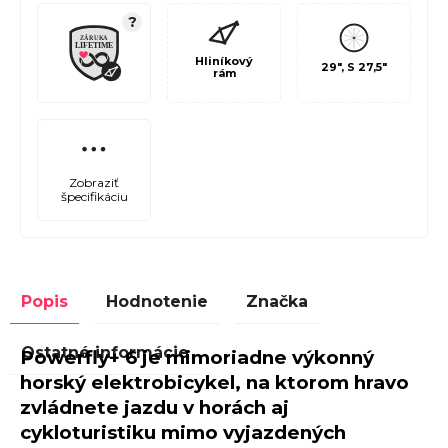
?
Hliníkový
29", S 27,5"
rám
Zobraziť
špecifikáciu
Popis
Hodnotenie
Značka
Ostatné informácie
Powerfly+ 6 je mimoriadne výkonný
horský elektrobicykel, na ktorom hravo
zvládnete jazdu v horách aj
cykloturistiku mimo vyjazdených