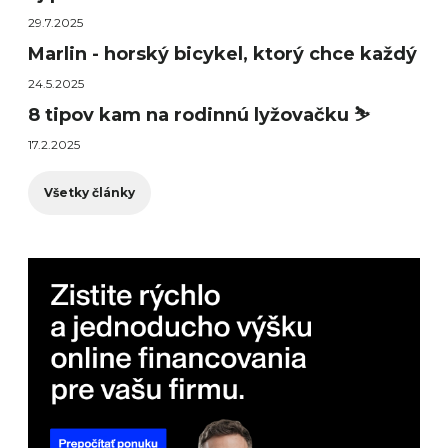
29.7.2025
Marlin - horský bicykel, ktorý chce každý
24.5.2025
8 tipov kam na rodinnú lyžovačku ⛷️
17.2.2025
Všetky články