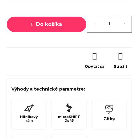
Jednotková
cena:
Do košíka
Opýtať sa
Strážiť
Výhody a technické parametre:
Hliníkový
microSHIFT
7.8 kg
rám
Ds45