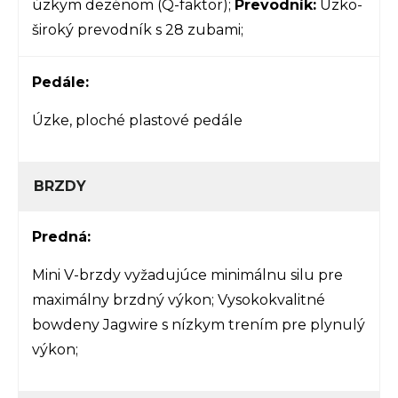
úzkym dezénom (Q-faktor);
Prevodník:
Úzko-
široký prevodník s 28 zubami;
Pedále:
Úzke, ploché plastové pedále
BRZDY
Predná:
Mini V-brzdy vyžadujúce minimálnu silu pre
maximálny brzdný výkon; Vysokokvalitné
bowdeny Jagwire s nízkym trením pre plynulý
výkon;