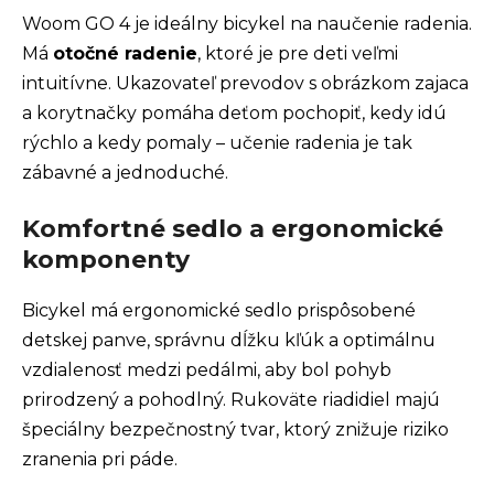
Woom GO 4 je ideálny bicykel na naučenie radenia.
Má
otočné radenie
, ktoré je pre deti veľmi
intuitívne. Ukazovateľ prevodov s obrázkom zajaca
a korytnačky pomáha deťom pochopiť, kedy idú
rýchlo a kedy pomaly – učenie radenia je tak
zábavné a jednoduché.
Komfortné sedlo a ergonomické
komponenty
Bicykel má ergonomické sedlo prispôsobené
detskej panve, správnu dĺžku kľúk a optimálnu
vzdialenosť medzi pedálmi, aby bol pohyb
prirodzený a pohodlný. Rukoväte riadidiel majú
špeciálny bezpečnostný tvar, ktorý znižuje riziko
zranenia pri páde.