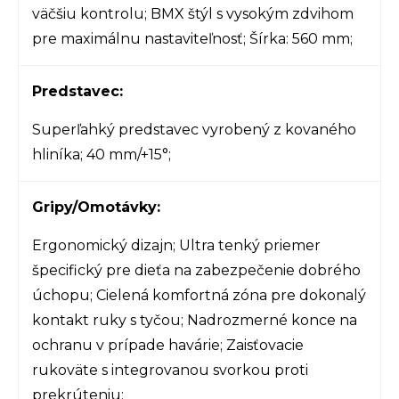
väčšiu kontrolu; BMX štýl s vysokým zdvihom
pre maximálnu nastaviteľnosť; Šírka: 560 mm;
Predstavec:
Superľahký predstavec vyrobený z kovaného
hliníka; 40 mm/+15°;
Gripy/Omotávky:
Ergonomický dizajn; Ultra tenký priemer
špecifický pre dieťa na zabezpečenie dobrého
úchopu; Cielená komfortná zóna pre dokonalý
kontakt ruky s tyčou; Nadrozmerné konce na
ochranu v prípade havárie; Zaisťovacie
rukoväte s integrovanou svorkou proti
prekrúteniu;