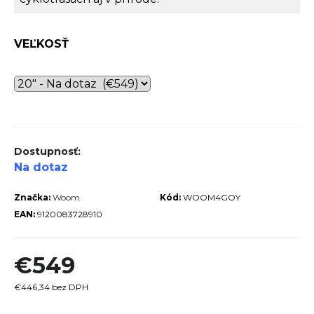
r
ú
VEĽKOSŤ
č
a
m
e
Na dotaz
Značka:
Woom
Kód:
WOOM4GOY
EAN:
9120083728910
TREK
ROCALIBER
 FURY RED
€549
€1 449
€446,34 bez DPH