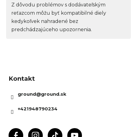
Z dôvodu problémov s dodávateľským
reťazcom môžu byť kompatibilné diely
kedykoľvek nahradené bez
predchádzajúceho upozornenia.
Z
á
Kontakt
p
ä
ground
@
ground.sk
t
i
+421948790234
e