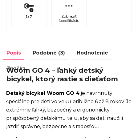
Zobraziť
1x7
špecifikáciu
Popis
Podobné (3)
Hodnotenie
Značka
Woom GO 4 – ľahký detský
bicykel, ktorý rastie s dieťaťom
Detský bicykel Woom GO 4
je navrhnutý
špeciálne pre deti vo veku približne 6 až 8 rokov. Je
extrémne ľahký, bezpečný a ergonomicky
prispôsobený detskému telu, aby sa deti naučili
jazdiť správne, bezpečne a s radosťou.