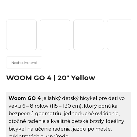
n
á
j
s
ť
?
Priemerné
Neohodnotené
hodnotenie
produktu
WOOM GO 4 | 20" Yellow
Hľadať
je
0,0
z
Woom GO 4
je ľahký detský bicykel pre deti vo
5
veku 6 – 8 rokov (115 – 130 cm), ktorý ponúka
hviezdičiek.
O
bezpečnú geometriu, jednoduché ovládanie,
d
otočné radenie a kvalitné detské brzdy. Ideálny
p
bicykel na učenie radenia, jazdu po meste,
o
cyklotrasách aj v prírode.