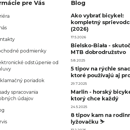
rmácie pre Vás
Blog
Ako vybrať bicykel:
riéra
kompletný sprievodc
nás
(2026)
17.5.2026
ntakty
Bielsko-Biała - skuto
chodné podmienky
MTB dobrodružstvo
5.8.2025
ektronické odstúpenie od
5 tipov na rýchle sna
luvy
ktoré používajú aj pro
klamačný poriadok
29.7.2025
Marlin - horský bicyke
sady spracovania
ktorý chce každý
obných údajov
24.5.2025
og
8 tipov kam na rodin
lyžovačku ⛷️
rvis
17.2.2025