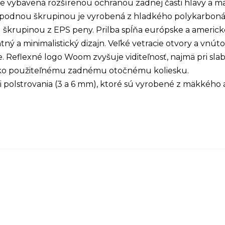
je vybavená rozšírenou ochranou zadnej časti hlavy a m
spodnou škrupinou je vyrobená z hladkého polykarboná
u škrupinou z EPS peny. Prilba spĺňa európske a ameri
ný a minimalistický dizajn. Veľké vetracie otvory a vnú
 Reflexné logo Woom zvyšuje viditeľnosť, najmä pri slab
hko použiteľnému zadnému otočnému koliesku.
i polstrovania (3 a 6 mm), ktoré sú vyrobené z mäkkého