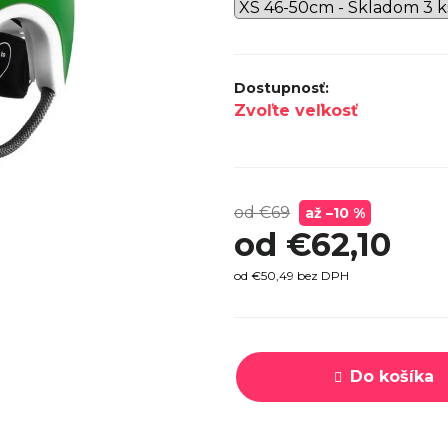
SPECI
TREK MARLIN 6 GEN 3 LAVA
CYPRES
2026
€979
Zvoľte veľkosť
od €69
až –10 %
od
€62,10
od
€50,49
bez DPH
Jednotková
cena:
Do košíka