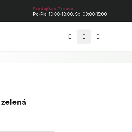
Predajňa v Trnave:
Po-Pia: 10:00-18:00, So: 09:00-15:00
Hľadať
Prihlásenie
Nákupný
košík
 zelená