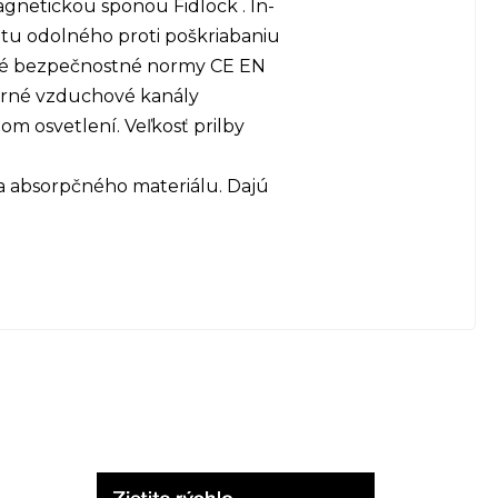
agnetickou sponou Fidlock . In-
tu odolného proti poškriabaniu
cké bezpečnostné normy CE EN
torné vzduchové kanály
om osvetlení. Veľkosť prilby
 a absorpčného materiálu. Dajú