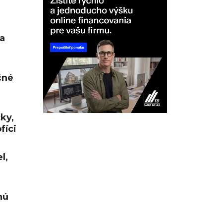
a
čné
cky,
fíci
l,
nú