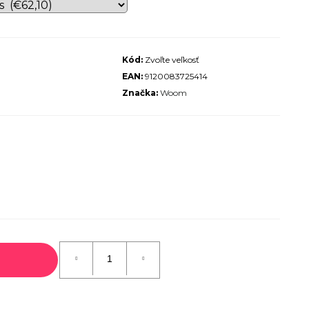
ALIZED SIRRUS X 3.0 GLOSS
S / COOL GREY REFLECTIVE
2025
Kód:
Zvoľte veľkosť
€600
EAN:
9120083725414
€899
Pôvodne:
Značka:
Woom