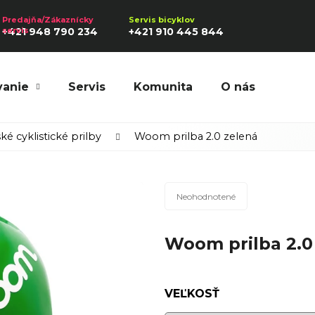
+421 948 790 234
+421 910 445 844
vanie
Servis
Komunita
O nás
Hľadať
ké cyklistické prilby
Woom prilba 2.0 zelená
Priemerné
Odporúčame
Neohodnotené
hodnotenie
produktu
Woom prilba 2.0
je
0,0
z
5
VEĽKOSŤ
hviezdičiek.