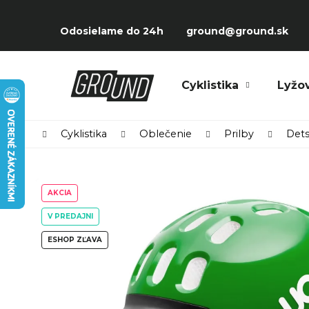
Prejsť
K
na
Späť
Späť
o
Odosielame do 24h
ground@ground.sk
obsah
do
do
š
obchodu
obchodu
í
Čo potrebujete nájsť?
Cyklistika
Lyžo
k
Domov
Cyklistika
Oblečenie
Prilby
Dets
AKCIA
V PREDAJNI
ESHOP ZĽAVA