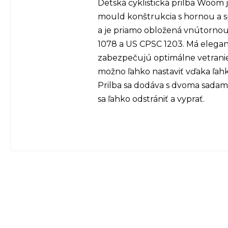
Detská cyklistická prilba Woom 
mould konštrukcia s hornou a 
a je priamo obložená vnútorno
1078 a US CPSC 1203. Má elegant
zabezpečujú optimálne vetranie.
možno ľahko nastaviť vďaka ľa
Prilba sa dodáva s dvoma sadam
sa ľahko odstrániť a vyprať.
Z
á