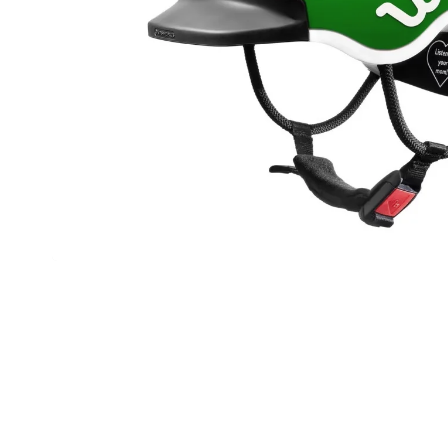
TREK PROCALIBER 8 FURY RED
€1 449