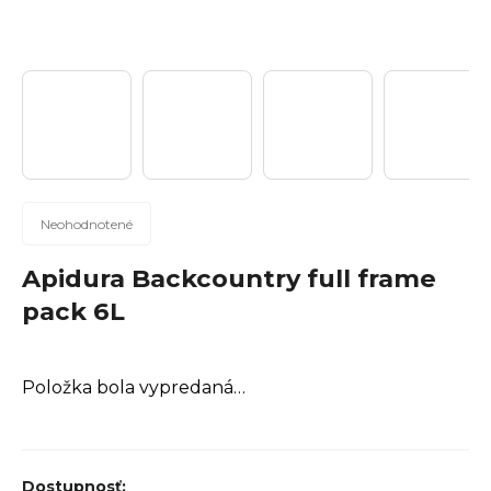
n
á
j
s
ť
?
Priemerné
Neohodnotené
hodnotenie
produktu
Apidura Backcountry full frame
Hľadať
je
pack 6L
0,0
z
5
Položka bola vypredaná…
hviezdičiek.
O
d
p
o