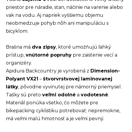
priestor pre náradie, stan, náčinie na varenie alebo
vak na vodu. Aj napriek vyššiemu objemu
neobmedzuje pohyb nôh ani manipuláciu s
bicyklom.
Brašna má
dva zipsy
, ktoré umožňujú ľahký
prístup,
vnútorné popruhy
pre zaistenie vecí a
organizéry.
Apidura Backcountry je vyrobená z
Dimension-
Polyant VX21
–
štvorvrstvovej laminovanej
látky
, pôvodne vyvinutej pre námorný priemysel.
Tašky sú preto
veľmi odolné
a
vodotesné
.
Materiál ponúka všetko, čo môžete pre
bikepacking cyklistiku potrebovať: nepremokne,
má veľmi malú hmotnosť a je veľmi pevný.