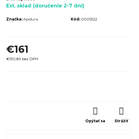
Ext. sklad (doručenie 2-7 dní)
r
ú
Značka:
Apidura
Kód:
0001322
č
a
m
€161
e
€130,89 bez DPH
Jednotková
cena:
TREK
ROCALIBER
 FURY RED
€1 449
Opýtať sa
Strážiť