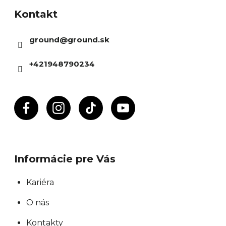
á
Kontakt
p
ä
ground
@
ground.sk
t
i
+421948790234
e
Informácie pre Vás
Kariéra
O nás
Kontakty