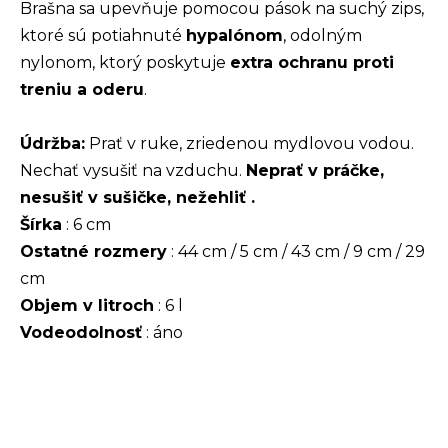
Brašna sa upevňuje pomocou pások na suchý zips,
ktoré sú potiahnuté
hypalónom
, odolným
nylonom, ktorý poskytuje
extra ochranu proti
treniu a oderu
.
Údržba:
Prať v ruke, zriedenou mydlovou vodou.
Nechať vysušiť na vzduchu.
Neprať v práčke,
nesušiť v sušičke, nežehliť .
Šírka
: 6 cm
Ostatné rozmery
: 44 cm / 5 cm / 43 cm / 9 cm / 29
cm
Objem v litroch
: 6 l
Vodeodolnosť
: áno
Z