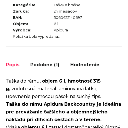
Kategória
:
Tašky a brašne
Záruka
:
24 mesiacov
EAN
:
5060422140697
Objem
:
6 l
Výrobca
:
Apidura
Položka bola vypredaná…
Popis
Podobné (1)
Hodnotenie
Taška do rámu,
objem 6 l, hmotnosť 315
g,
vodotesná, materiál laminovaná látka,
upevnenie pomocou pások na suchý zips.
Taška do rámu Apidura Backcountry je ideálna
pre prevážanie ťažšieho a objemnejšieho
nákladu pri dlhších cestách a v teréne.
Vďaka
objemu 6 l
zaručí dostatočne veľký úložný