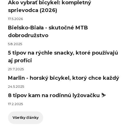
Ako vybrať bicykel: kompletný
sprievodca (2026)
17.5.2026
Bielsko-Biała - skutočné MTB
dobrodružstvo
5.8.2025
5 tipov na rýchle snacky, ktoré používajú
aj profíci
29.7.2025
Marlin - horský bicykel, ktorý chce každý
24.5.2025
8 tipov kam na rodinnú lyžovačku ⛷️
17.2.2025
Všetky články