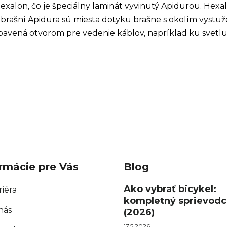
exalon, čo je špeciálny laminát vyvinutý Apidurou. Hexa
 brašní Apidura sú miesta dotyku brašne s okolím vystu
bavená otvorom pre vedenie káblov, napríklad ku svetlu
rmácie pre Vás
Blog
Ako vybrať bicykel:
riéra
kompletný sprievodc
nás
(2026)
17.5.2026