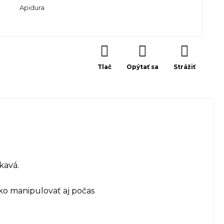
Apidura
Tlač
Opýtať sa
Strážiť
kavá.
ko manipulovať aj počas