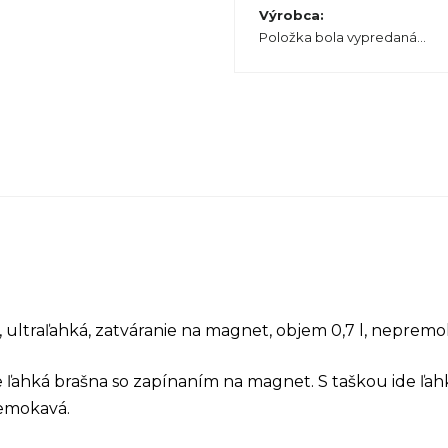
Výrobca
:
Položka bola vypredaná…
ultraľahká, zatváranie na magnet, objem 0,7 l, nepremo
e ľahká brašna so zapínaním na magnet. S taškou ide ľah
remokavá.