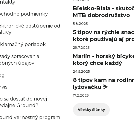
ntakty
Bielsko-Biała - skuto
chodné podmienky
MTB dobrodružstvo
5.8.2025
ektronické odstúpenie od
5 tipov na rýchle sna
luvy
ktoré používajú aj pro
klamačný poriadok
29.7.2025
Marlin - horský bicyke
sady spracovania
ktorý chce každý
obných údajov
24.5.2025
og
8 tipov kam na rodin
lyžovačku ⛷️
rvis
17.2.2025
o sa dostať do novej
edajne Ground?
Všetky články
ound vernostný program