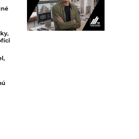
čné
cky,
fíci
l,
nú