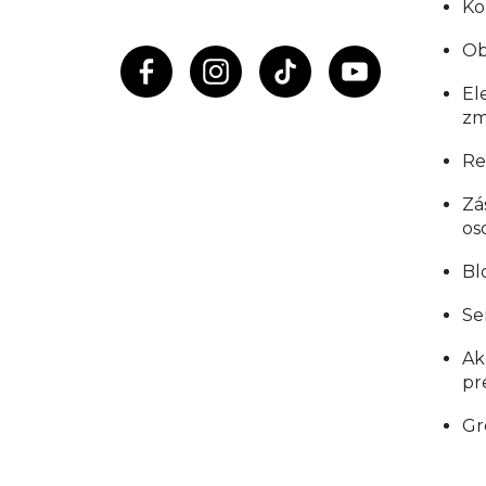
Ko
e
Ob
El
zm
Re
Zá
os
Bl
Se
Ak
pr
Gr