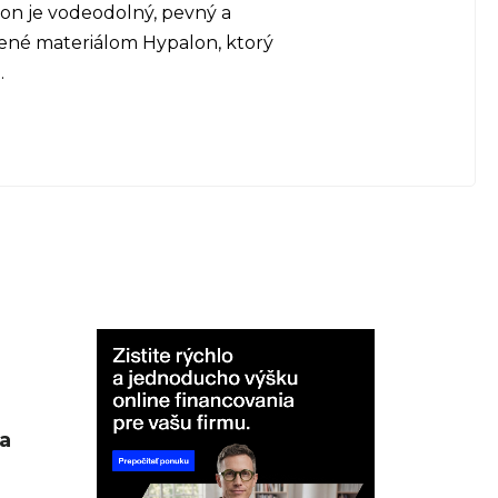
lon je vodeodolný, pevný a
žené materiálom Hypalon, ktorý
.
a