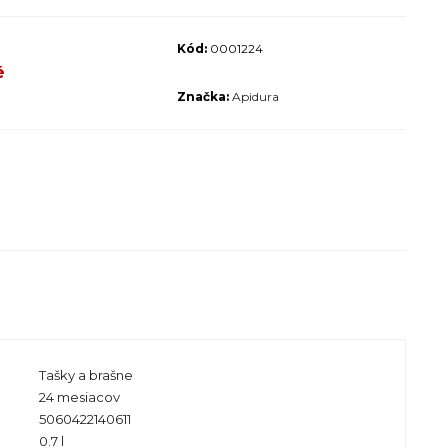
ALIZED SIRRUS X 3.0 GLOSS
S / COOL GREY REFLECTIVE
Kód:
0001224
2025
é
€600
Značka:
Apidura
€899
Pôvodne:
Tašky a brašne
24 mesiacov
5060422140611
0.7 l