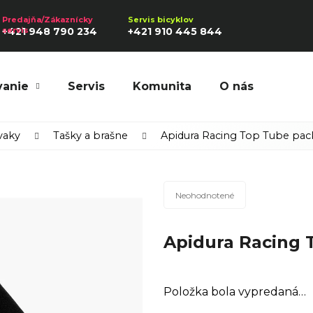
+421 948 790 234
+421 910 445 844
vanie
Servis
Komunita
O nás
Hľadať
vaky
Tašky a brašne
Apidura Racing Top Tube pac
Priemerné
Odporúčame
Neohodnotené
hodnotenie
produktu
Apidura Racing 
je
0,0
z
5
Položka bola vypredaná…
hviezdičiek.