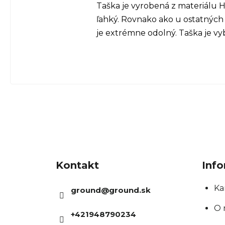
Taška je vyrobená z materiálu H
ľahký. Rovnako ako u ostatných
je extrémne odolný. Taška je vy
Z
á
Kontakt
Info
p
ä
Ka
ground
@
ground.sk
t
O 
+421948790234
i