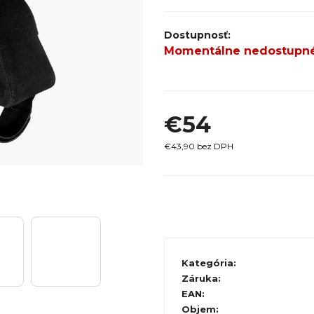
SPECI
TREK MARLIN 6 GEN 3 LAVA
CYPRES
2026
Momentálne nedostupn
€979
€54
€43,90 bez DPH
Jednotková
cena:
Kategória
:
Záruka
:
EAN
:
Objem
: