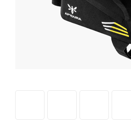
TREK PROCALIBER 8 FURY RED
€1 449