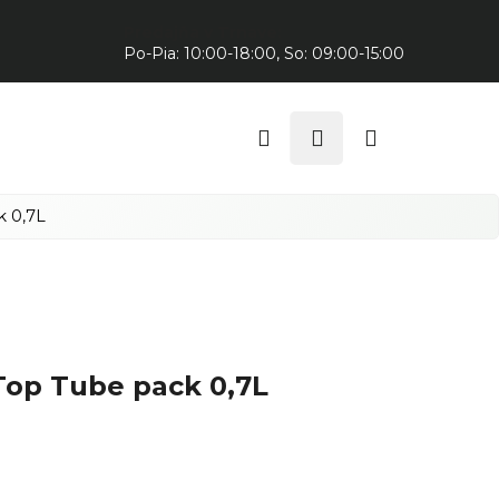
Predajňa v Trnave:
Po-Pia: 10:00-18:00, So: 09:00-15:00
Hľadať
Prihlásenie
Nákupný
košík
k 0,7L
Top Tube pack 0,7L