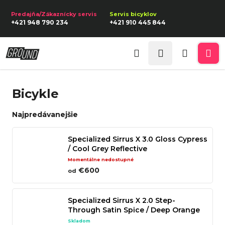
K
Prejsť
na
o
Späť
Späť
+421 948 790 234
+421 910 445 844
obsah
š
í
Prihlásenie
Č
k
Hľadať
Nákupn
Me
o
p
košík
Bicykle
o
t
Najpredávanejšie
r
e
Specialized Sirrus X 3.0 Gloss Cypress
/ Cool Grey Reflective
b
Momentálne nedostupné
u
€600
od
j
e
Specialized Sirrus X 2.0 Step-
t
Through Satin Spice / Deep Orange
Reflective
e
Skladom