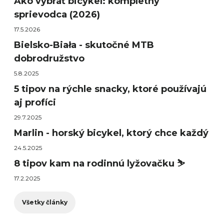
Ako vybrať bicykel: kompletný
sprievodca (2026)
17.5.2026
Bielsko-Biała - skutočné MTB
dobrodružstvo
5.8.2025
5 tipov na rýchle snacky, ktoré používajú
aj profíci
29.7.2025
Marlin - horský bicykel, ktorý chce každý
24.5.2025
8 tipov kam na rodinnú lyžovačku ⛷️
17.2.2025
Všetky články