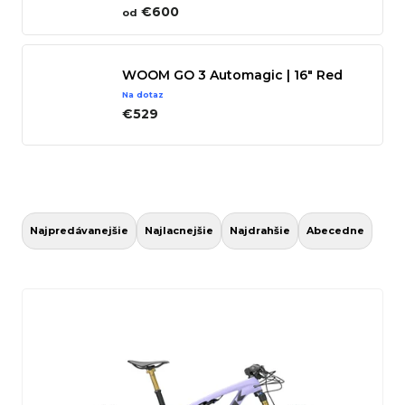
€600
od
n
á
j
WOOM GO 3 Automagic | 16" Red
s
Na dotaz
€529
ť
?
R
a
Hľadať
Najpredávanejšie
Najlacnejšie
Najdrahšie
Abecedne
d
e
V
n
ý
O
i
p
d
e
i
p
p
s
o