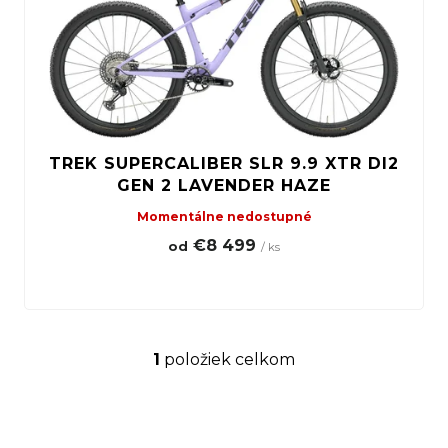
r
p
r
o
r
ú
d
o
č
u
d
a
k
u
m
t
k
e
TREK SUPERCALIBER SLR 9.9 XTR DI2
o
t
GEN 2 LAVENDER HAZE
v
o
Momentálne nedostupné
v
€8 499
od
/ ks
TREK
MARLIN
6 GEN 3
LAVA
1
položiek celkom
O
2026
v
€979
Z
l
á