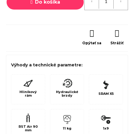
Do košíka
Opýtať sa
Strážiť
Výhody a technické parametre:
Hliníkový
Hydraulické
SRAM X5
rám
brzdy
RST Air 90
11 kg
1x9
mm