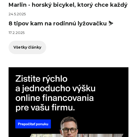
Marlin - horský bicykel, ktorý chce každý
24.5.2025
8 tipov kam na rodinnú lyžovačku ⛷️
17.2.2025
Všetky články