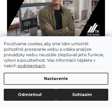
Používame cookies, aby sme Vám umožnili
pohodlné prezeranie webu a vďaka analýze
prevádzky webu neustále zlepšovali jeho funkcie,
výkon a použiteľnosť. Viac informácií nájdete v
našich
podmienkach
.
Prijímame online platby
Nastavenie
Odmietnuť
Súhlasím
Vytvoril Shoptet
Copyright 2026
Ground Cycling Store
. Všetky