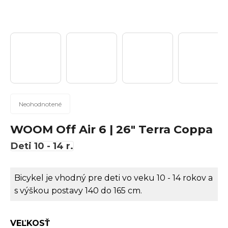
n
á
j
s
ť
?
Priemerné
Neohodnotené
hodnotenie
produktu
WOOM Off Air 6 | 26" Terra Coppa
Hľadať
je
Deti 10 - 14 r.
0,0
z
5
Bicykel je vhodný pre deti vo veku 10 - 14 rokov a
hviezdičiek.
O
s výškou postavy
140 do 165 cm
.
d
p
VEĽKOSŤ
o