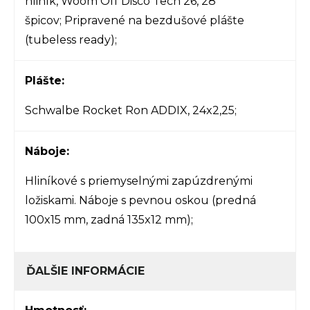
hliník,
Woom Off Disco Tech 26,
28
špicov; Pripravené na bezdušové plášte
(tubeless ready);
Plášte:
Schwalbe Rocket Ron ADDIX, 24x2,25;
Náboje:
Hliníkové s priemyselnými zapúzdrenými
ložiskami.
Náboje s pevnou oskou (predná
100x15 mm, zadná 135x12 mm);
ĎALŠIE INFORMÁCIE