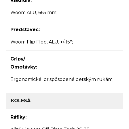
Riadidlá:
Woom ALU, 665 mm;
Predstavec:
Woom Flip Flop, ALU, +/-15°;
Gripy/
Omotávky:
Ergonomické,
prispôsobené detským rukám;
KOLESÁ
Ráfiky: