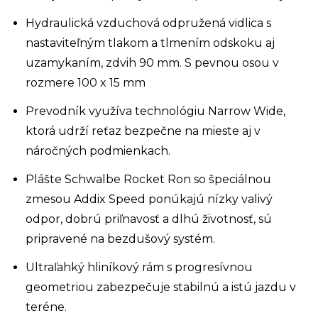
Hydraulická vzduchová odpružená vidlica s
nastaviteľným tlakom a tlmením odskoku aj
uzamykaním, zdvih 90 mm. S pevnou osou v
rozmere 100 x 15 mm
Prevodník využíva technológiu Narrow Wide,
ktorá udrží reťaz bezpečne na mieste aj v
náročných podmienkach.
Plášte Schwalbe Rocket Ron so špeciálnou
zmesou Addix Speed ponúkajú nízky valivý
odpor, dobrú priľnavosť a dlhú životnosť, sú
pripravené na bezdušový systém.
Ultraľahký hliníkový rám s progresívnou
geometriou zabezpečuje stabilnú a istú jazdu v
teréne.