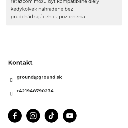
reťazcom môžu byť kompatibilné diely
kedykoľvek nahradené bez
predchádzajúceho upozornenia.
Z
á
Kontakt
p
ä
ground
@
ground.sk
t
i
+421948790234
e