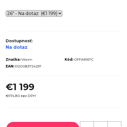
r
ú
č
a
m
e
Na dotaz
Značka:
Woom
Kód:
OFFAIR6TC
EAN:
9120083724257
€1 199
TREK
MARLIN
6 GEN 3
€974,80 bez DPH
LAVA
2026
€979
Jednotková
cena: