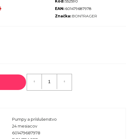
Kód:
552590
ALIZED SIRRUS X 3.0 GLOSS
é
EAN:
601479687978
S / COOL GREY REFLECTIVE
Značka:
BONTRAGER
2025
€600
€899
Pôvodne:
Pumpy a príslušenstvo
24 mesiacov
601479687978