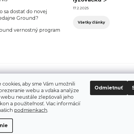
17.2.2025
o sa dostať do novej
edajne Ground?
Všetky články
ound vernostný program
cookies, aby sme Vám umožnili
Odmietnuť
prezeranie webu a vďaka analýze
webu neustále zlepšovali jeho
kon a použiteľnosť. Viac informácií
šetky práva vyhradené.
našich
podmienkach
.
nie