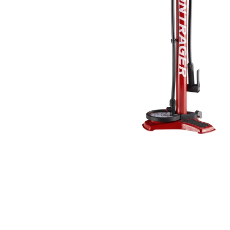
TREK PROCALIBER 8 FURY RED
€1 449