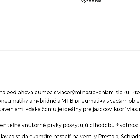
Výrobca
:
ná podlahová pumpa s viacerými nastaveniami tlaku, k
 pneumatiky a hybridné a MTB pneumatiky s väčším o
veniami, vďaka čomu je ideálny pre jazdcov, ktorí vlastn
eniteľné vnútorné prvky poskytujú dlhodobú životnosť
avica sa dá okamžite nasadiť na ventily Presta aj Schrad