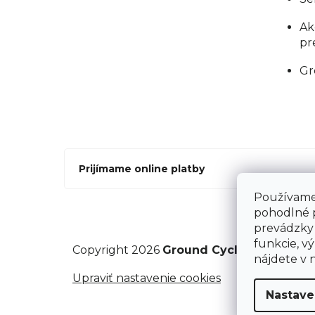
Ak
pr
Gr
Prijímame online platby
Používame 
pohodlné 
prevádzky 
funkcie, vý
Copyright 2026
Ground Cycling Store
. V
nájdete v 
Upraviť nastavenie cookies
Nastave