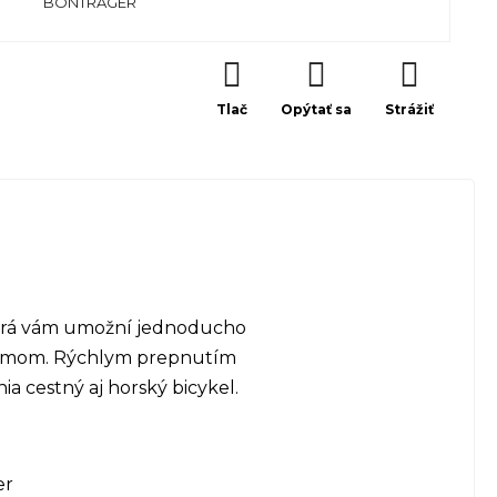
BONTRAGER
Tlač
Opýtať sa
Strážiť
torá vám umožní jednoducho
bjemom. Rýchlym prepnutím
ia cestný aj horský bicykel.
er