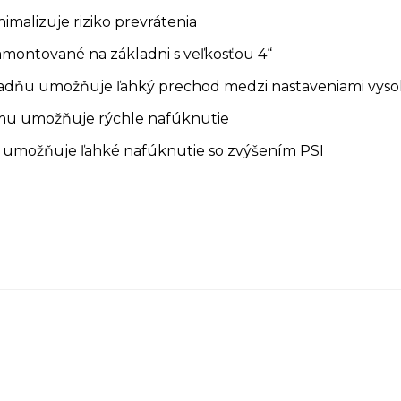
nimalizuje riziko prevrátenia
amontované na základni s veľkosťou 4“
adňu umožňuje ľahký prechod medzi nastaveniami vyso
mu umožňuje rýchle nafúknutie
 umožňuje ľahké nafúknutie so zvýšením PSI