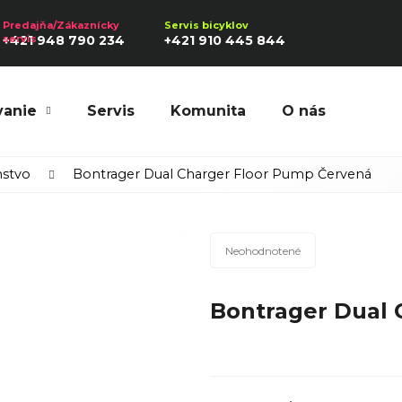
+421 948 790 234
+421 910 445 844
vanie
Servis
Komunita
O nás
Hľadať
nstvo
Bontrager Dual Charger Floor Pump Červená
Priemerné
Odporúčame
Neohodnotené
hodnotenie
produktu
Bontrager Dual 
je
0,0
z
5
hviezdičiek.