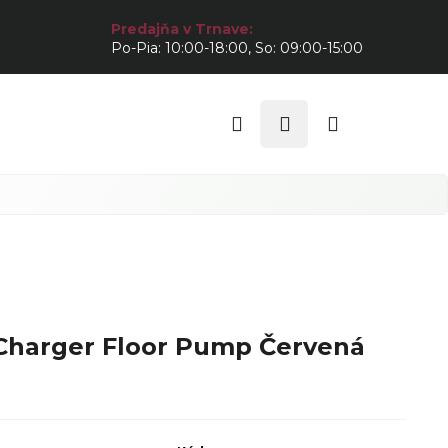
Predajňa v Trnave:
Po-Pia: 10:00-18:00, So: 09:00-15:00
Hľadať
Prihlásenie
Nákupný
košík
Charger Floor Pump Červená