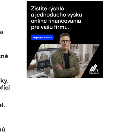
a
čné
cky,
fíci
l,
nú