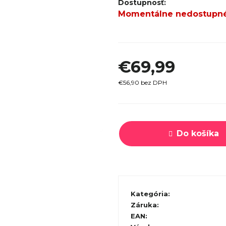
SPECI
Momentálne nedostupn
TREK MARLIN 6 GEN 3 LAVA
CYPRES
2026
€979
€69,99
€56,90 bez DPH
Jednotková
cena:
Do košíka
Kategória
:
Záruka
:
EAN
: