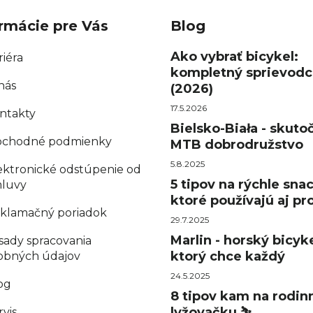
rmácie pre Vás
Blog
Ako vybrať bicykel:
riéra
kompletný sprievodc
nás
(2026)
17.5.2026
ntakty
Bielsko-Biała - skuto
chodné podmienky
MTB dobrodružstvo
5.8.2025
ektronické odstúpenie od
5 tipov na rýchle sna
luvy
ktoré používajú aj pro
klamačný poriadok
29.7.2025
Marlin - horský bicyke
sady spracovania
ktorý chce každý
obných údajov
24.5.2025
og
8 tipov kam na rodin
lyžovačku ⛷️
rvis