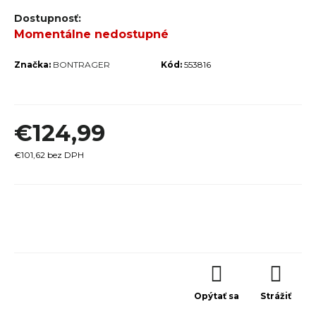
r
Momentálne nedostupné
ú
č
Značka:
BONTRAGER
Kód:
553816
a
m
e
€124,99
€101,62 bez DPH
Jednotková
TREK
cena:
MARLIN
6 GEN 3
LAVA
2026
€979
Opýtať sa
Strážiť