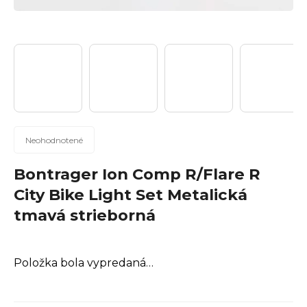
n
á
j
s
ť
?
Priemerné
Neohodnotené
hodnotenie
produktu
Bontrager Ion Comp R/Flare R
Hľadať
je
City Bike Light Set Metalická
0,0
tmavá strieborná
z
5
hviezdičiek.
O
Položka bola vypredaná…
d
p
o