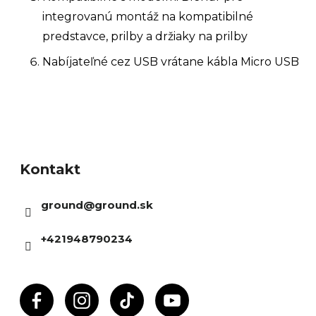
integrovanú montáž na kompatibilné
predstavce, prilby a držiaky na prilby
Nabíjateľné cez USB vrátane kábla Micro USB
Z
á
Kontakt
p
ä
ground
@
ground.sk
t
i
+421948790234
e