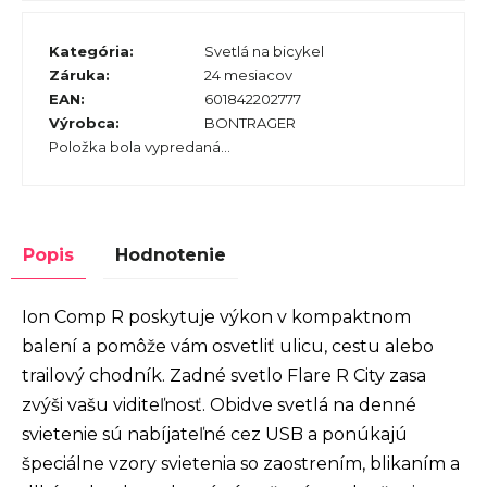
Kategória
:
Svetlá na bicykel
Záruka
:
24 mesiacov
EAN
:
601842202777
Výrobca
:
BONTRAGER
Položka bola vypredaná…
Popis
Hodnotenie
Ion Comp R poskytuje výkon v kompaktnom
balení a pomôže vám osvetliť ulicu, cestu alebo
trailový chodník. Zadné svetlo Flare R City zasa
zvýši vašu viditeľnosť. Obidve svetlá na denné
svietenie sú nabíjateľné cez USB a ponúkajú
špeciálne vzory svietenia so zaostrením, blikaním a