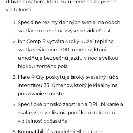
dlhým dosahom, ktoré sú určené na zlepšenie
viditeľnosti.
Špeciálne režimy denných svetiel na oboch
svetlách určené na zvýšenie viditeľnosti
Ion Comp R vytvára široký kužeľ teplého
svetla s výkonom 700 lúmenov, ktorý
umožňuje bezpečnú jazdu v noci s veľkou
hĺbkou zorného poľa
Flare R City poskytuje široký svetelný lúč s
intenzitou 35 lúmenov, ktorý je ideálny na
používanie v meste
Špecifické ohnisko zaostrenia DRL, blikanie a
škála vzorov blikania ponúkajú dokonalú
viditeľnosť počas dňa
Kompatibilné s modelmi Blendr pre