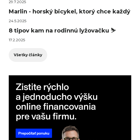
29.7.2025
Marlin - horský bicykel, ktorý chce každý
24.5.2025
8 tipov kam na rodinnú lyžovačku ⛷️
17.2.2025
Všetky články