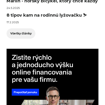
Marlin - horský bicykel, ktorý chce každý
24.5.2025
8 tipov kam na rodinnú lyžovačku ⛷️
17.2.2025
Všetky články