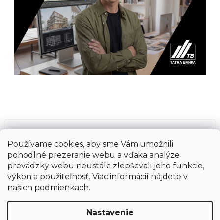
Prijímame online platby
Používame cookies, aby sme Vám umožnili
pohodlné prezeranie webu a vďaka analýze
prevádzky webu neustále zlepšovali jeho funkcie,
výkon a použiteľnosť. Viac informácií nájdete v
našich
podmienkach
.
Vytvoril Shoptet
Copyright 2026
Ground Cycling Store
. Všetky
Nastavenie
práva vyhradené.