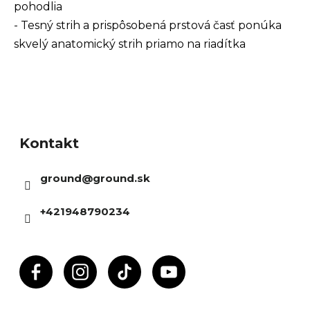
pohodlia
- Tesný strih a prispôsobená prstová časť ponúka
skvelý anatomický strih priamo na riadítka
Z
á
Kontakt
p
ä
ground
@
ground.sk
t
i
+421948790234
e