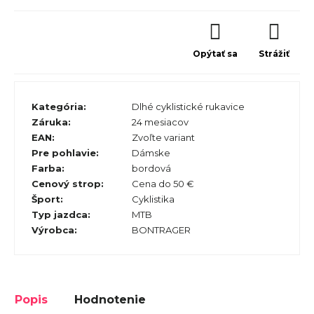
Opýtať sa
Strážiť
Kategória
:
Dlhé cyklistické rukavice
Záruka
:
24 mesiacov
EAN
:
Zvoľte variant
Pre pohlavie
:
Dámske
Farba
:
bordová
Cenový strop
:
Cena do 50 €
Šport
:
Cyklistika
Typ jazdca
:
MTB
Výrobca
:
BONTRAGER
Popis
Hodnotenie